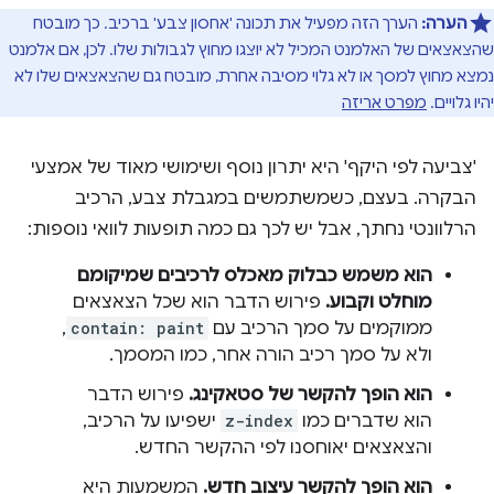
הערה:
הערך הזה מפעיל את תכונה 'אחסון צבע' ברכיב. כך מובטח
שהצאצאים של האלמנט המכיל לא יוצגו מחוץ לגבולות שלו. לכן, אם אלמנט
נמצא מחוץ למסך או לא גלוי מסיבה אחרת, מובטח גם שהצאצאים שלו לא
יהיו גלויים.
מפרט אריזה
'צביעה לפי היקף' היא יתרון נוסף ושימושי מאוד של אמצעי
הבקרה. בעצם, כשמשתמשים במגבלת צבע, הרכיב
הרלוונטי נחתך, אבל יש לכך גם כמה תופעות לוואי נוספות:
הוא משמש כבלוק מאכלס לרכיבים שמיקומם
מוחלט וקבוע.
פירוש הדבר הוא שכל הצאצאים
ממוקמים על סמך הרכיב עם
contain: paint
,
ולא על סמך רכיב הורה אחר, כמו המסמך.
הוא הופך להקשר של סטאקינג.
פירוש הדבר
הוא שדברים כמו
z-index
ישפיעו על הרכיב,
והצאצאים יאוחסנו לפי ההקשר החדש.
הוא הופך להקשר עיצוב חדש.
המשמעות היא