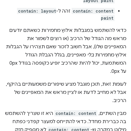
layout paint
contain: content
זהה ל-
contain: layout
paint
כדאי להשתמש במגבלות אילוץ מחמירות כשאתם יודעים
מראש מה הגודל של הרכיב (או רוצים לשמור את
המאפיינים שלו), אבל חשוב לזכור שאם תצהירו על הגבלות
אילוץ מחמירות
בלי
מאפיינים, בגלל הגבלת הגודל
המשתמעת, יכול להיות שהרכיב יופיע כקופסה בגודל 0px
על 0px.
לעומת זאת, תוכן מוגבל מציע שיפורים משמעותיים בהיקף,
אבל לא מחייב לדעת או לציין מראש את המאפיינים של
הרכיב.
מבין השתיים,
contain: content
היא זו שצריך להשתמש
בה כברירת מחדל. כדאי להתייחס למעצר קפדני כפתח
מילוט במקרה ש-
contain: content
לא מספיק חזק