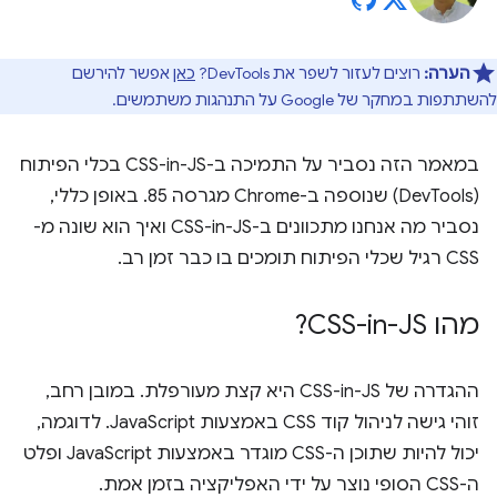
הערה:
רוצים לעזור לשפר את DevTools?
כאן
אפשר להירשם
להשתתפות במחקר של Google על התנהגות משתמשים.
במאמר הזה נסביר על התמיכה ב-CSS-in-JS בכלי הפיתוח
(DevTools) שנוספה ב-Chrome מגרסה 85. באופן כללי,
נסביר מה אנחנו מתכוונים ב-CSS-in-JS ואיך הוא שונה מ-
CSS רגיל שכלי הפיתוח תומכים בו כבר זמן רב.
מהו CSS-in-JS?
ההגדרה של CSS-in-JS היא קצת מעורפלת. במובן רחב,
זוהי גישה לניהול קוד CSS באמצעות JavaScript. לדוגמה,
יכול להיות שתוכן ה-CSS מוגדר באמצעות JavaScript ופלט
ה-CSS הסופי נוצר על ידי האפליקציה בזמן אמת.