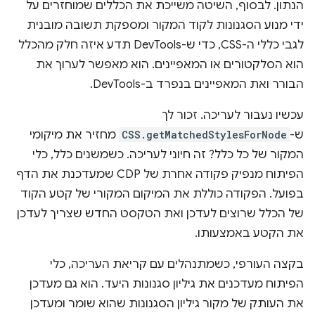
הנתון. לבסוף, השיטה משייכת את הכללים שמוחזרים על
ידי מנוע הסגנונות לקוד המקור ומספקת תשובה מובנית
לגבי כללי ה-CSS, כדי ש-DevTools תדע איזה חלק מהכלל
הוא הסלקטורים או המאפיינים. הוא מאפשר לערוך את
הבורר ואת המאפיינים בנפרד ב-DevTools.
עכשיו נעבור לעריכה. זכור לך
ש-
CSS.getMatchedStylesForNode
מחזיר את מיקומי
המקור של כל כלל? זה חיוני לעריכה. כשמשנים כלל, כלי
הפיתוח מנפיק פקודה אחרת של CDP שמעדכנת את הדף
בפועל. הפקודה כוללת את המיקום המקורי של קטע הקוד
של הכלל שרוצים לעדכן ואת הטקסט החדש שצריך לעדכן
את הקטע באמצעותו.
בקצה העורפי, כשמתנהלים עם קריאת העריכה, כלי
הפיתוח מעדכנים את גיליון סגנונות היעד. הוא גם מעדכן
את העותק של מקור גיליון הסגנונות שהוא שומר ומעדכן