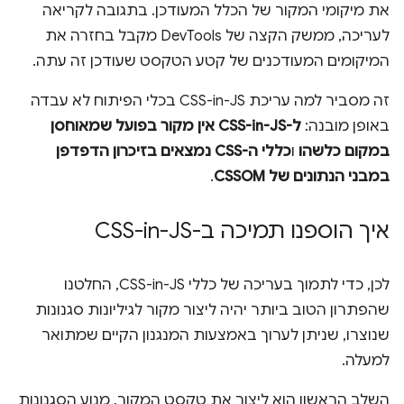
את מיקומי המקור של הכלל המעודכן. בתגובה לקריאה
לעריכה, ממשק הקצה של DevTools מקבל בחזרה את
המיקומים המעודכנים של קטע הטקסט שעודכן זה עתה.
זה מסביר למה עריכת CSS-in-JS בכלי הפיתוח לא עבדה
באופן מובנה:
ל-CSS-in-JS אין מקור בפועל שמאוחסן
במקום כלשהו
ו
כללי ה-CSS נמצאים בזיכרון הדפדפן
במבני הנתונים של CSSOM
.
איך הוספנו תמיכה ב-CSS-in-JS
לכן, כדי לתמוך בעריכה של כללי CSS-in-JS, החלטנו
שהפתרון הטוב ביותר יהיה ליצור מקור לגיליונות סגנונות
שנוצרו, שניתן לערוך באמצעות המנגנון הקיים שמתואר
למעלה.
השלב הראשון הוא ליצור את טקסט המקור. מנוע הסגנונות