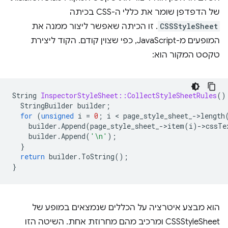
של הדפדפן שומר את כללי ה-CSS בכיתה
CSSStyleSheet
. זו הכיתה שאפשר ליצור ממנה את
המופעים מ-JavaScript, כפי שצוין קודם. הקוד ליצירת
טקסט המקור הוא:
String
InspectorStyleSheet::CollectStyleSheetRules
()
StringBuilder
builder
;
for
(
unsigned
i
=
0
;
i
 < 
page_style_sheet_
-
>
length
builder
.
Append
(
page_style_sheet_
-
>
item
(
i
)
-
>
cssTe
builder
.
Append
(
'\n'
);
}
return
builder
.
ToString
();
}
הוא מבצע איטרציה על הכללים שנמצאים במופע של
CSSStyleSheet ומרכיב מהם מחרוזת אחת. השיטה הזו