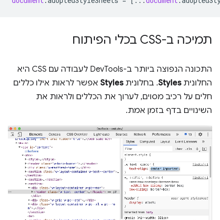
document
.
adoptedStyleSheets
=
[...
document
.
adoptedSt
תמיכה ב-CSS בכלי הפיתוח
התכונה הנפוצה ביותר ב-DevTools לעבודה עם CSS היא
החלונית
Styles
. בחלונית
Styles
אפשר לראות אילו כללים
חלים על רכיב מסוים, לערוך את הכללים ולראות את
השינויים בדף בזמן אמת.