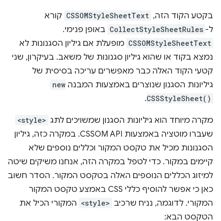
בקטע הקוד הזה,
CSSOMStyleSheetText
קורא
ל-
CollectStyleSheetRules
באופן פנימי.
CSSOMStyleSheetText
מופעלת אם גיליון הסגנונות לא
נמצא בקוד או שהוא גיליון סגנונות של משאב. בעיקרון, שני
קטעי הקוד האלה כבר מאפשרים עריכה בסיסית של
גיליונות הסגנון שנוצרים באמצעות המבנה
new
.
CSSStyleSheet()
מקרה מיוחד הוא גיליונות הסגנון שמשויכים לתג
<style>
שעברו מוטציה באמצעות CSSOM API. במקרה כזה, גיליון
הסגנונות מכיל את טקסט המקור וכללים נוספים שלא
קיימים במקור. כדי לטפל במקרה הזה, אנחנו משיקים שיטה
למיזוג הכללים הנוספים האלה בטקסט המקור. הסדר חשוב
כאן כי אפשר להוסיף כללי CSS באמצע טקסט המקור
המקורי. לדוגמה, נניח שרכיב
<style>
המקורי הכיל את
הטקסט הבא: