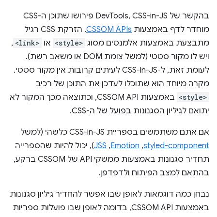
בהקשר של DevTools, CSS-in-JS פירושו שתוכן ה-CSS
מוחדר לדף באמצעות
CSSOM APIs
. הזרקת CSS רגיל
מתבצעת באמצעות אלמנטים מסוג
<style>
או
<link>
,
ויש לו מקור סטטי (למשל צומת DOM או משאב רשת).
לעומת זאת, ל-CSS-in-JS לעיתים קרובות אין מקור סטטי.
מקרה מיוחד הוא שתוכלו לעדכן את התוכן של רכיב
<style>
באמצעות CSSOM API, וכתוצאה מכך המקור לא
יתואם לגיליון הסגנונות בפועל של ה-CSS.
אם אתם משתמשים בספריית CSS-in-JS כלשהי (למשל
styled-component
,‏
Emotion
,‏
JSS
), יכול להיות שהספרייה
תחדיר סגנונות באמצעות ממשקי API של CSSOM ברקע,
בהתאם למצב הפיתוח ולדפדפן.
נבחן כמה דוגמאות לאופן שבו אפשר להחדיר גיליון סגנונות
באמצעות CSSOM API, בדומה לאופן שבו פועלות ספריות