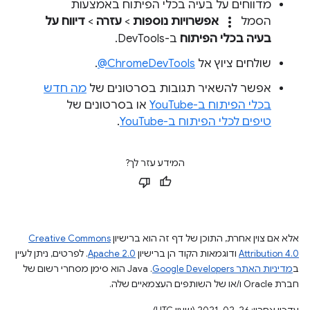
מדווחים על בעיה בכלי הפיתוח באמצעות
more_vert
הסמל
אפשרויות נוספות
>
עזרה
>
דיווח על
בעיה בכלי הפיתוח
ב-DevTools.
שולחים ציוץ אל
‎@ChromeDevTools
.
אפשר להשאיר תגובות בסרטונים של
מה חדש
בכלי הפיתוח ב-YouTube
או בסרטונים של
טיפים לכלי הפיתוח ב-YouTube
.
המידע עזר לך?
אלא אם צוין אחרת, התוכן של דף זה הוא ברישיון
Creative Commons
Attribution 4.0
ודוגמאות הקוד הן ברישיון
Apache 2.0
. לפרטים, ניתן לעיין
ב
מדיניות האתר Google Developers‏
.‏ Java הוא סימן מסחרי רשום של
חברת Oracle ו/או של השותפים העצמאיים שלה.