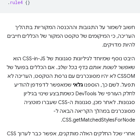
.
rule4
{}
חשוב לשמור על התגובות וההכנסה המקוריות בתהליך
העריכה, כי המיקומים של טקסט המקור של הכללים חייבים
להיות מדויקים.
היבט נוסף שמיוחד לגיליונות סגנונות של CSS-in-JS הוא
ש
אפשר לשנות אותם בדף בכל שלב
. אם הכללים בפועל של
CSSOM לא יהיו מסונכרנים עם גרסת הטקסט, העריכה לא
תפעל. לשם כך, הוספנו
גלאי
שמאפשר לדפדפן להודיע
לחלק העורפי של DevTools כשמתבצע שינוי בגיליון
סגנונות. לאחר מכן, סגנונות ה-CSS שעברו מוטציה
מסונכרנים במהלך הקריאה הבאה ל-
CSS.getMatchedStylesForNode.
אחרי שכל החלקים האלה מותקנים, אפשר כבר לערוך CSS