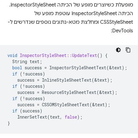
מופעלת כשיוצרים מופע של הכיתה InspectorStyleSheet.
הכיתה InspectorStyleSheet עוטפת מופע של
CSSStyleSheet ומחלצת מטא-נתונים נוספים שנדרשים ל-
DevTools:
void
InspectorStyleSheet::UpdateText
()
{
String
text
;
bool
success
=
InspectorStyleSheetText
(
&
text
);
if
(
!
success
)
success
=
InlineStyleSheetText
(
&
text
);
if
(
!
success
)
success
=
ResourceStyleSheetText
(
&
text
);
if
(
!
success
)
success
=
CSSOMStyleSheetText
(
&
text
);
if
(
success
)
InnerSetText
(
text
,
false
);
}