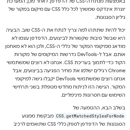
באמצעות מנתח ה-CSS של הדפדפן. לאחר מכן, המערכת
יוצרת אינדקס שמשויך לכל כלל CSS עם מיקום במקור של
גיליון הסגנונות.
יכול להיות שתתהו למה צריך לנתח את ה-CSS שוב. הבעיה
היא שבשל סיבות שקשורות לביצועים, הדפדפן עצמו לא
מודאג ממיקומי המקור של כללי ה-CSS, ולכן הוא לא מאחסן
אותם. אבל ל-DevTools נדרשות המיקומים של מקורות
הקוד כדי לתמוך בעריכת CSS. אנחנו לא רוצים שמשתמשי
Chrome רגילים ישלמו את מחיר הפגיעה בביצועים, אבל
אנחנו רוצים שמשתמשי DevTools יקבלו גישה למיקומי
המקור. הגישה הזו לניתוח מחדש מטפלת בשני תרחישי
השימוש עם חסרונות מינימליים.
בשלב הבא, ההטמעה של
CSS.getMatchedStylesForNode
מבקשת ממנוע
הסגנונות של הדפדפן לספק כללי CSS שתואמים לרכיב