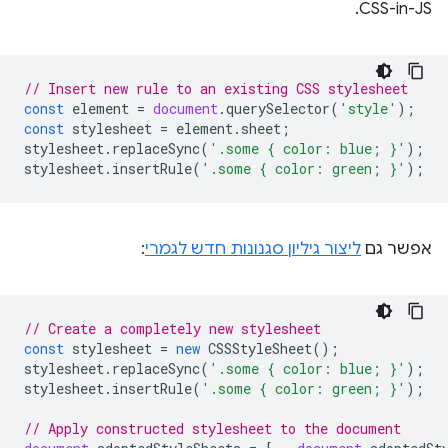
CSS-in-JS.
// Insert new rule to an existing CSS stylesheet
const
element
=
document
.
querySelector
(
'style'
);
const
stylesheet
=
element
.
sheet
;
stylesheet
.
replaceSync
(
'.some { color: blue; }'
);
stylesheet
.
insertRule
(
'.some { color: green; }'
);
אפשר גם
ליצור גיליון סגנונות חדש לגמרי
:
// Create a completely new stylesheet
const
stylesheet
=
new
CSSStyleSheet
();
stylesheet
.
replaceSync
(
'.some { color: blue; }'
);
stylesheet
.
insertRule
(
'.some { color: green; }'
);
// Apply constructed stylesheet to the document