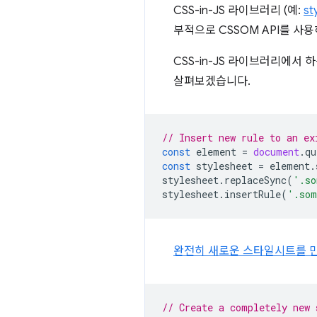
CSS-in-JS 라이브러리 (예:
st
부적으로 CSSOM API를 사
CSS-in-JS 라이브러리에서
살펴보겠습니다.
// Insert new rule to an ex
const
element
=
document
.
qu
const
stylesheet
=
element
.
stylesheet
.
replaceSync
(
'.so
stylesheet
.
insertRule
(
'.som
완전히 새로운 스타일시트를 
// Create a completely new 