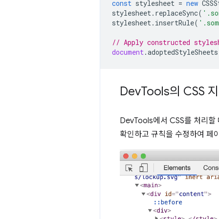
const
stylesheet
=
new
CSSS
stylesheet
.
replaceSync
(
'.so
stylesheet
.
insertRule
(
'.som
// Apply constructed styles
document
.
adoptedStyleSheets
Dev
Tools의 CSS 
DevTools에서 CSS를 처
확인하고 규칙을 수정하여 페이