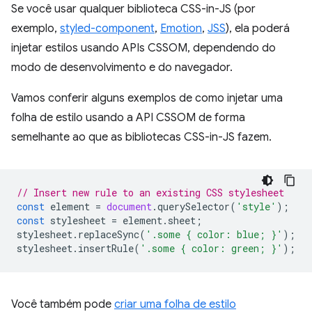
Se você usar qualquer biblioteca CSS-in-JS (por
exemplo,
styled-component
,
Emotion
,
JSS
), ela poderá
injetar estilos usando APIs CSSOM, dependendo do
modo de desenvolvimento e do navegador.
Vamos conferir alguns exemplos de como injetar uma
folha de estilo usando a API CSSOM de forma
semelhante ao que as bibliotecas CSS-in-JS fazem.
// Insert new rule to an existing CSS stylesheet
const
element
=
document
.
querySelector
(
'style'
);
const
stylesheet
=
element
.
sheet
;
stylesheet
.
replaceSync
(
'.some { color: blue; }'
);
stylesheet
.
insertRule
(
'.some { color: green; }'
);
Você também pode
criar uma folha de estilo