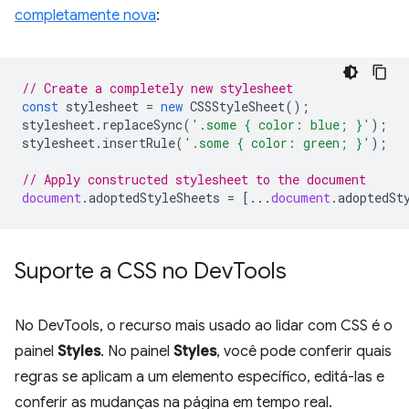
completamente nova
:
// Create a completely new stylesheet
const
stylesheet
=
new
CSSStyleSheet
();
stylesheet
.
replaceSync
(
'.some { color: blue; }'
);
stylesheet
.
insertRule
(
'.some { color: green; }'
);
// Apply constructed stylesheet to the document
document
.
adoptedStyleSheets
=
[...
document
.
adoptedSt
Suporte a CSS no Dev
Tools
No DevTools, o recurso mais usado ao lidar com CSS é o
painel
Styles
. No painel
Styles
, você pode conferir quais
regras se aplicam a um elemento específico, editá-las e
conferir as mudanças na página em tempo real.