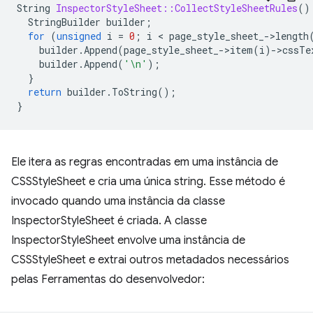
String
InspectorStyleSheet::CollectStyleSheetRules
()
StringBuilder
builder
;
for
(
unsigned
i
=
0
;
i
 < 
page_style_sheet_
-
>
length
builder
.
Append
(
page_style_sheet_
-
>
item
(
i
)
-
>
cssTe
builder
.
Append
(
'\n'
);
}
return
builder
.
ToString
();
}
Ele itera as regras encontradas em uma instância de
CSSStyleSheet e cria uma única string. Esse método é
invocado quando uma instância da classe
InspectorStyleSheet é criada. A classe
InspectorStyleSheet envolve uma instância de
CSSStyleSheet e extrai outros metadados necessários
pelas Ferramentas do desenvolvedor: