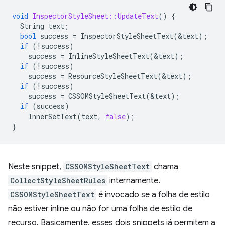
void
InspectorStyleSheet::UpdateText
()
{
String
text
;
bool
success
=
InspectorStyleSheetText
(
&
text
);
if
(
!
success
)
success
=
InlineStyleSheetText
(
&
text
);
if
(
!
success
)
success
=
ResourceStyleSheetText
(
&
text
);
if
(
!
success
)
success
=
CSSOMStyleSheetText
(
&
text
);
if
(
success
)
InnerSetText
(
text
,
false
);
}
Neste snippet,
CSSOMStyleSheetText
chama
CollectStyleSheetRules
internamente.
CSSOMStyleSheetText
é invocado se a folha de estilo
não estiver inline ou não for uma folha de estilo de
recurso. Basicamente, esses dois snippets já permitem a