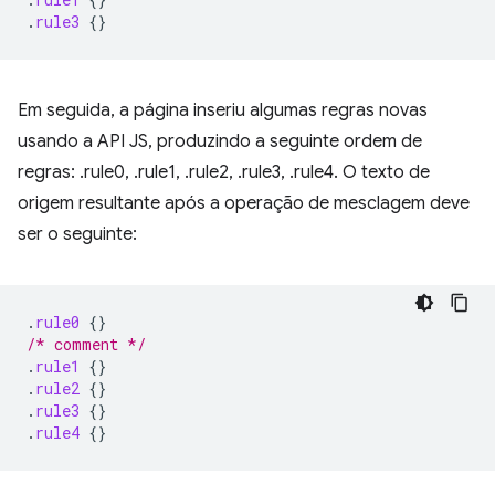
.
rule3
{}
Em seguida, a página inseriu algumas regras novas
usando a API JS, produzindo a seguinte ordem de
regras: .rule0, .rule1, .rule2, .rule3, .rule4. O texto de
origem resultante após a operação de mesclagem deve
ser o seguinte:
.
rule0
{}
/* comment */
.
rule1
{}
.
rule2
{}
.
rule3
{}
.
rule4
{}