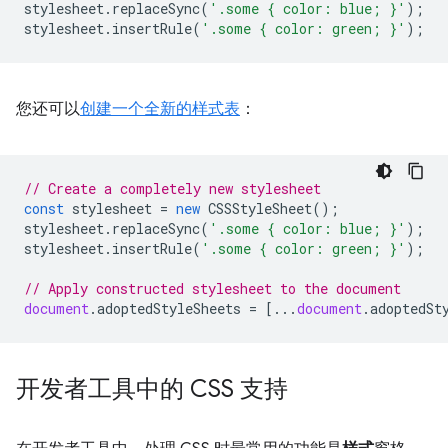
stylesheet
.
replaceSync
(
'.some { color: blue; }'
);
stylesheet
.
insertRule
(
'.some { color: green; }'
);
您还可以
创建一个全新的样式表
：
// Create a completely new stylesheet
const
stylesheet
=
new
CSSStyleSheet
();
stylesheet
.
replaceSync
(
'.some { color: blue; }'
);
stylesheet
.
insertRule
(
'.some { color: green; }'
);
// Apply constructed stylesheet to the document
document
.
adoptedStyleSheets
=
[...
document
.
adoptedSt
开发者工具中的 CSS 支持