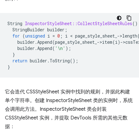
String
InspectorStyleSheet::CollectStyleSheetRules
()
StringBuilder
builder
;
for
(
unsigned
i
=
0
;
i
 < 
page_style_sheet_
-
>
length
builder
.
Append
(
page_style_sheet_
-
>
item
(
i
)
-
>
cssTe
builder
.
Append
(
'\n'
);
}
return
builder
.
ToString
();
}
它会迭代 CSSStyleSheet 实例中找到的规则，并据此构建
单个字符串。创建 InspectorStyleSheet 类的实例时，系统
会调用此方法。InspectorStyleSheet 类会封装
CSSStyleSheet 实例，并提取 DevTools 所需的其他元数
据：