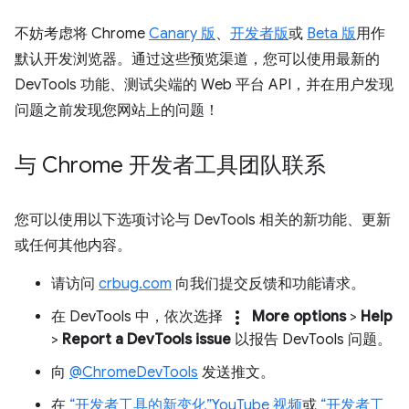
不妨考虑将 Chrome
Canary 版
、
开发者版
或
Beta 版
用作
默认开发浏览器。通过这些预览渠道，您可以使用最新的
DevTools 功能、测试尖端的 Web 平台 API，并在用户发现
问题之前发现您网站上的问题！
与 Chrome 开发者工具团队联系
您可以使用以下选项讨论与 DevTools 相关的新功能、更新
或任何其他内容。
请访问
crbug.com
向我们提交反馈和功能请求。
more_vert
在 DevTools 中，依次选择
More options
>
Help
>
Report a DevTools issue
以报告 DevTools 问题。
向
@ChromeDevTools
发送推文。
在
“开发者工具的新变化”YouTube 视频
或
“开发者工