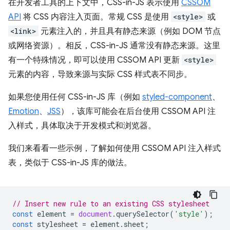
在开发者工具的上下文中，CSS-in-JS 表示使用
CSSOM
API
将 CSS 内容注入页面。常规 CSS 是使用
<style>
或
<link>
元素注入的，并且具有静态来源（例如 DOM 节点
或网络资源）。相反，CSS-in-JS 通常没有静态来源。这里
有一个特殊情况，即可以使用 CSSOM API 更新
<style>
元素的内容，导致来源与实际 CSS 样式表不同步。
如果您使用任何 CSS-in-JS 库（例如
styled-component
、
Emotion
、
JSS
），该库可能会在后台使用 CSSOM API 注
入样式，具体取决于开发模式和浏览器。
我们来看看一些示例，了解如何使用 CSSOM API 注入样式
表，类似于 CSS-in-JS 库的做法。
// Insert new rule to an existing CSS stylesheet
const
element
=
document
.
querySelector
(
'style'
);
const
stylesheet
=
element
.
sheet
;