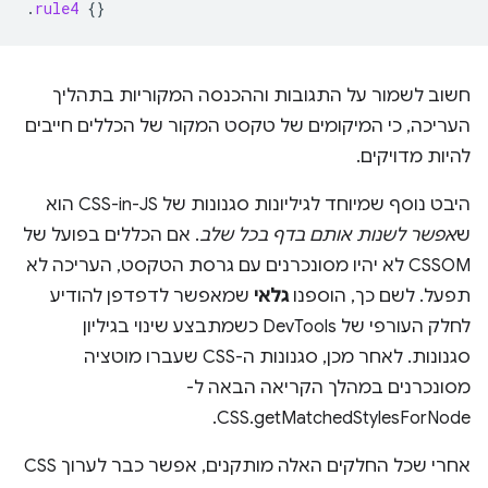
.
rule4
{}
חשוב לשמור על התגובות וההכנסה המקוריות בתהליך
העריכה, כי המיקומים של טקסט המקור של הכללים חייבים
להיות מדויקים.
היבט נוסף שמיוחד לגיליונות סגנונות של CSS-in-JS הוא
ש
אפשר לשנות אותם בדף בכל שלב
. אם הכללים בפועל של
CSSOM לא יהיו מסונכרנים עם גרסת הטקסט, העריכה לא
תפעל. לשם כך, הוספנו
גלאי
שמאפשר לדפדפן להודיע
לחלק העורפי של DevTools כשמתבצע שינוי בגיליון
סגנונות. לאחר מכן, סגנונות ה-CSS שעברו מוטציה
מסונכרנים במהלך הקריאה הבאה ל-
CSS.getMatchedStylesForNode.
אחרי שכל החלקים האלה מותקנים, אפשר כבר לערוך CSS