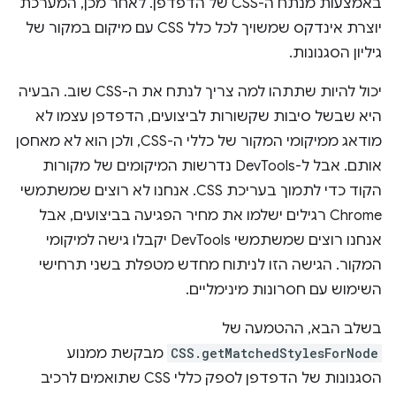
באמצעות מנתח ה-CSS של הדפדפן. לאחר מכן, המערכת
יוצרת אינדקס שמשויך לכל כלל CSS עם מיקום במקור של
גיליון הסגנונות.
יכול להיות שתתהו למה צריך לנתח את ה-CSS שוב. הבעיה
היא שבשל סיבות שקשורות לביצועים, הדפדפן עצמו לא
מודאג ממיקומי המקור של כללי ה-CSS, ולכן הוא לא מאחסן
אותם. אבל ל-DevTools נדרשות המיקומים של מקורות
הקוד כדי לתמוך בעריכת CSS. אנחנו לא רוצים שמשתמשי
Chrome רגילים ישלמו את מחיר הפגיעה בביצועים, אבל
אנחנו רוצים שמשתמשי DevTools יקבלו גישה למיקומי
המקור. הגישה הזו לניתוח מחדש מטפלת בשני תרחישי
השימוש עם חסרונות מינימליים.
בשלב הבא, ההטמעה של
CSS.getMatchedStylesForNode
מבקשת ממנוע
הסגנונות של הדפדפן לספק כללי CSS שתואמים לרכיב