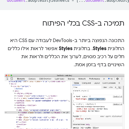
document
.
adoptedStyleSheets
=
[...
document
.
adoptedSt
תמיכה ב-CSS בכלי הפיתוח
התכונה הנפוצה ביותר ב-DevTools לעבודה עם CSS היא
החלונית
Styles
. בחלונית
Styles
אפשר לראות אילו כללים
חלים על רכיב מסוים, לערוך את הכללים ולראות את
השינויים בדף בזמן אמת.