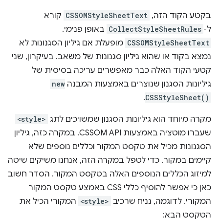
בקטע הקוד הזה,
CSSOMStyleSheetText
קורא
ל-
CollectStyleSheetRules
באופן פנימי.
CSSOMStyleSheetText
מופעלת אם גיליון הסגנונות לא
נמצא בקוד או שהוא גיליון סגנונות של משאב. בעיקרון, שני
קטעי הקוד האלה כבר מאפשרים עריכה בסיסית של
גיליונות הסגנון שנוצרים באמצעות המבנה
new
.
CSSStyleSheet()
מקרה מיוחד הוא גיליונות הסגנון שמשויכים לתג
<style>
שעברו מוטציה באמצעות CSSOM API. במקרה כזה, גיליון
הסגנונות מכיל את טקסט המקור וכללים נוספים שלא
קיימים במקור. כדי לטפל במקרה הזה, אנחנו משיקים שיטה
למיזוג הכללים הנוספים האלה בטקסט המקור. הסדר חשוב
כאן כי אפשר להוסיף כללי CSS באמצע טקסט המקור
המקורי. לדוגמה, נניח שרכיב
<style>
המקורי הכיל את
הטקסט הבא: