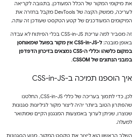
את מיקומי המקור של הכלל המעודכן. בתגובה לקריאה
לעריכה, ממשק הקצה של DevTools מקבל בחזרה את
המיקומים המעודכנים של קטע הטקסט שעודכן זה עתה.
זה מסביר למה עריכת CSS-in-JS בכלי הפיתוח לא עבדה
באופן מובנה:
ל-CSS-in-JS אין מקור בפועל שמאוחסן
במקום כלשהו
ו
כללי ה-CSS נמצאים בזיכרון הדפדפן
במבני הנתונים של CSSOM
.
איך הוספנו תמיכה ב-CSS-in-JS
לכן, כדי לתמוך בעריכה של כללי CSS-in-JS, החלטנו
שהפתרון הטוב ביותר יהיה ליצור מקור לגיליונות סגנונות
שנוצרו, שניתן לערוך באמצעות המנגנון הקיים שמתואר
למעלה.
השלב הראשון הוא ליצור את טקסט המקור. מנוע הסגנונות