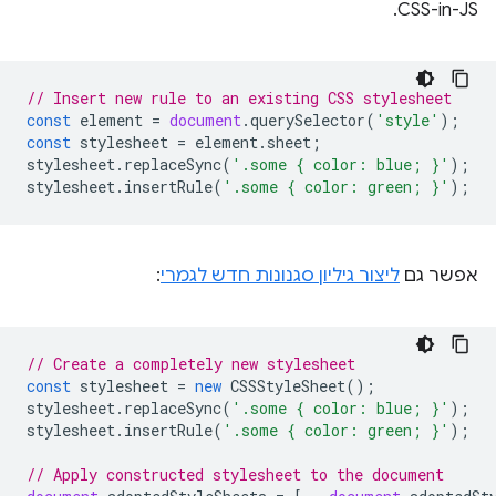
CSS-in-JS.
// Insert new rule to an existing CSS stylesheet
const
element
=
document
.
querySelector
(
'style'
);
const
stylesheet
=
element
.
sheet
;
stylesheet
.
replaceSync
(
'.some { color: blue; }'
);
stylesheet
.
insertRule
(
'.some { color: green; }'
);
אפשר גם
ליצור גיליון סגנונות חדש לגמרי
:
// Create a completely new stylesheet
const
stylesheet
=
new
CSSStyleSheet
();
stylesheet
.
replaceSync
(
'.some { color: blue; }'
);
stylesheet
.
insertRule
(
'.some { color: green; }'
);
// Apply constructed stylesheet to the document