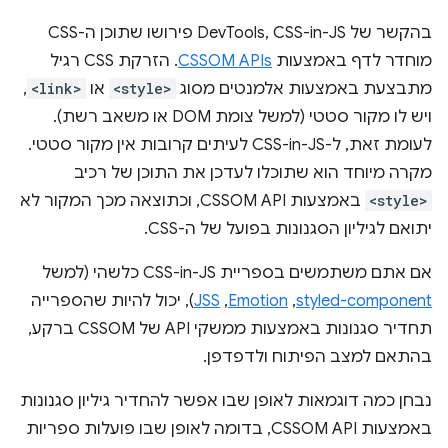
בהקשר של DevTools, CSS-in-JS פירושו שתוכן ה-CSS
מוחדר לדף באמצעות
CSSOM APIs
. הזרקת CSS רגיל
מתבצעת באמצעות אלמנטים מסוג
<style>
או
<link>
,
ויש לו מקור סטטי (למשל צומת DOM או משאב רשת).
לעומת זאת, ל-CSS-in-JS לעיתים קרובות אין מקור סטטי.
מקרה מיוחד הוא שתוכלו לעדכן את התוכן של רכיב
<style>
באמצעות CSSOM API, וכתוצאה מכך המקור לא
יתואם לגיליון הסגנונות בפועל של ה-CSS.
אם אתם משתמשים בספריית CSS-in-JS כלשהי (למשל
styled-component
,‏
Emotion
,‏
JSS
), יכול להיות שהספרייה
תחדיר סגנונות באמצעות ממשקי API של CSSOM ברקע,
בהתאם למצב הפיתוח ולדפדפן.
נבחן כמה דוגמאות לאופן שבו אפשר להחדיר גיליון סגנונות
באמצעות CSSOM API, בדומה לאופן שבו פועלות ספריות