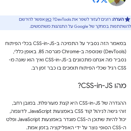
הערה:
רוצים לעזור לשפר את DevTools?
כאן
אפשר להירשם
להשתתפות במחקר של Google על התנהגות משתמשים.
במאמר הזה נסביר על התמיכה ב-CSS-in-JS בכלי הפיתוח
(DevTools) שנוספה ב-Chrome מגרסה 85. באופן כללי,
נסביר מה אנחנו מתכוונים ב-CSS-in-JS ואיך הוא שונה מ-
CSS רגיל שכלי הפיתוח תומכים בו כבר זמן רב.
מהו CSS-in-JS?
ההגדרה של CSS-in-JS היא קצת מעורפלת. במובן רחב,
זוהי גישה לניהול קוד CSS באמצעות JavaScript. לדוגמה,
יכול להיות שתוכן ה-CSS מוגדר באמצעות JavaScript ופלט
ה-CSS הסופי נוצר על ידי האפליקציה בזמן אמת.