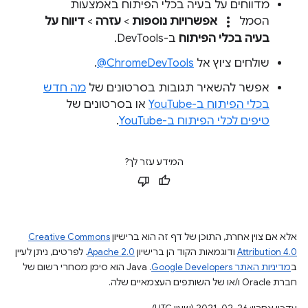
מדווחים על בעיה בכלי הפיתוח באמצעות
more_vert
הסמל
אפשרויות נוספות
>
עזרה
>
דיווח על
בעיה בכלי הפיתוח
ב-DevTools.
שולחים ציוץ אל
‎@ChromeDevTools
.
אפשר להשאיר תגובות בסרטונים של
מה חדש
בכלי הפיתוח ב-YouTube
או בסרטונים של
טיפים לכלי הפיתוח ב-YouTube
.
המידע עזר לך?
אלא אם צוין אחרת, התוכן של דף זה הוא ברישיון
Creative Commons
Attribution 4.0
ודוגמאות הקוד הן ברישיון
Apache 2.0
. לפרטים, ניתן לעיין
ב
מדיניות האתר Google Developers‏
.‏ Java הוא סימן מסחרי רשום של
חברת Oracle ו/או של השותפים העצמאיים שלה.