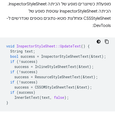
מופעלת כשיוצרים מופע של הכיתה InspectorStyleSheet.
הכיתה InspectorStyleSheet עוטפת מופע של
CSSStyleSheet ומחלצת מטא-נתונים נוספים שנדרשים ל-
DevTools:
void
InspectorStyleSheet::UpdateText
()
{
String
text
;
bool
success
=
InspectorStyleSheetText
(
&
text
);
if
(
!
success
)
success
=
InlineStyleSheetText
(
&
text
);
if
(
!
success
)
success
=
ResourceStyleSheetText
(
&
text
);
if
(
!
success
)
success
=
CSSOMStyleSheetText
(
&
text
);
if
(
success
)
InnerSetText
(
text
,
false
);
}