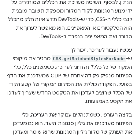
הנתון. לבסוף, השיטה משייכת את הכללים שמוחזרים על
ידי מנוע הסגנונות לקוד המקור ומספקת תשובה מובנית
לגבי כללי ה-CSS, כדי ש-DevTools תדע איזה חלק מהכלל
הוא הסלקטורים או המאפיינים. הוא מאפשר לערוך את
הבורר ואת המאפיינים בנפרד ב-DevTools.
עכשיו נעבור לעריכה. זכור לך
ש-
CSS.getMatchedStylesForNode
מחזיר את מיקומי
המקור של כל כלל? זה חיוני לעריכה. כשמשנים כלל, כלי
הפיתוח מנפיק פקודה אחרת של CDP שמעדכנת את הדף
בפועל. הפקודה כוללת את המיקום המקורי של קטע הקוד
של הכלל שרוצים לעדכן ואת הטקסט החדש שצריך לעדכן
את הקטע באמצעותו.
בקצה העורפי, כשמתנהלים עם קריאת העריכה, כלי
הפיתוח מעדכנים את גיליון סגנונות היעד. הוא גם מעדכן
את העותק של מקור גיליון הסגנונות שהוא שומר ומעדכן