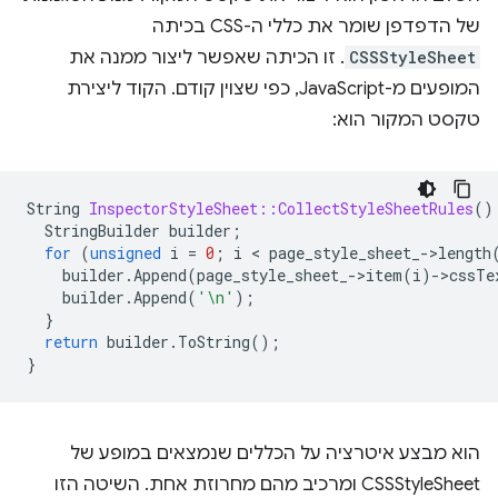
של הדפדפן שומר את כללי ה-CSS בכיתה
CSSStyleSheet
. זו הכיתה שאפשר ליצור ממנה את
המופעים מ-JavaScript, כפי שצוין קודם. הקוד ליצירת
טקסט המקור הוא:
String
InspectorStyleSheet::CollectStyleSheetRules
()
StringBuilder
builder
;
for
(
unsigned
i
=
0
;
i
 < 
page_style_sheet_
-
>
length
builder
.
Append
(
page_style_sheet_
-
>
item
(
i
)
-
>
cssTe
builder
.
Append
(
'\n'
);
}
return
builder
.
ToString
();
}
הוא מבצע איטרציה על הכללים שנמצאים במופע של
CSSStyleSheet ומרכיב מהם מחרוזת אחת. השיטה הזו