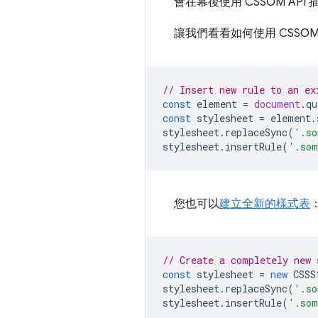
會在幕後使用 CSSOM API
讓我們看看如何使用 CSSOM 
// Insert new rule to an ex
const
element
=
document
.
qu
const
stylesheet
=
element
.
stylesheet
.
replaceSync
(
'.so
stylesheet
.
insertRule
(
'.som
您也可以
建立全新的樣式表
// Create a completely new 
const
stylesheet
=
new
CSSS
stylesheet
.
replaceSync
(
'.so
stylesheet
.
insertRule
(
'.som