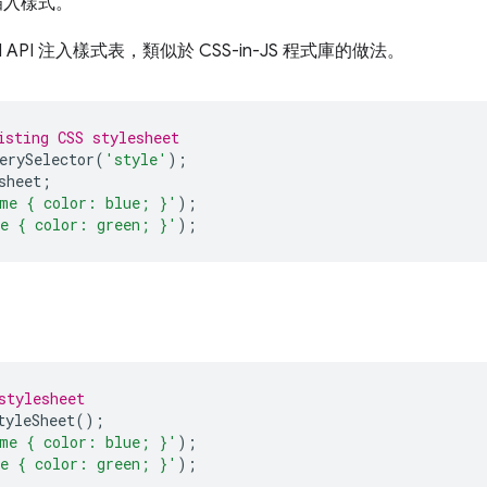
 插入樣式。
API 注入樣式表，類似於 CSS-in-JS 程式庫的做法。
isting CSS stylesheet
erySelector
(
'style'
);
sheet
;
me { color: blue; }'
);
e { color: green; }'
);
：
stylesheet
tyleSheet
();
me { color: blue; }'
);
e { color: green; }'
);