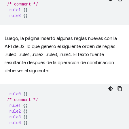
/* comment */
.
rule1
{}
.
rule3
{}
Luego, la página insertó algunas reglas nuevas con la
API de JS, lo que generó el siguiente orden de reglas:
.rule0, .rule1, .rule2, .rule3, .rule4. El texto fuente
resultante después de la operación de combinación
debe ser el siguiente:
.
rule0
{}
/* comment */
.
rule1
{}
.
rule2
{}
.
rule3
{}
.
rule4
{}