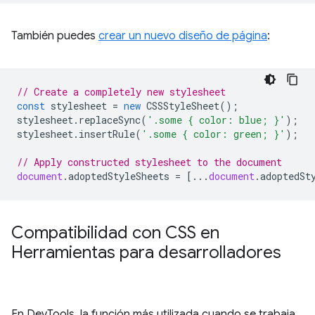
También puedes
crear un nuevo diseño de página
:
// Create a completely new stylesheet
const
stylesheet
=
new
CSSStyleSheet
();
stylesheet
.
replaceSync
(
'.some { color: blue; }'
);
stylesheet
.
insertRule
(
'.some { color: green; }'
);
// Apply constructed stylesheet to the document
document
.
adoptedStyleSheets
=
[...
document
.
adoptedSt
Compatibilidad con CSS en
Herramientas para desarrolladores
En DevTools, la función más utilizada cuando se trabaja