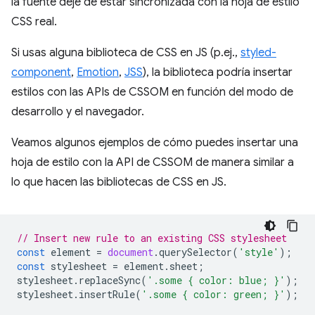
la fuente deje de estar sincronizada con la hoja de estilo
CSS real.
Si usas alguna biblioteca de CSS en JS (p.ej.,
styled-
component
,
Emotion
,
JSS
), la biblioteca podría insertar
estilos con las APIs de CSSOM en función del modo de
desarrollo y el navegador.
Veamos algunos ejemplos de cómo puedes insertar una
hoja de estilo con la API de CSSOM de manera similar a
lo que hacen las bibliotecas de CSS en JS.
// Insert new rule to an existing CSS stylesheet
const
element
=
document
.
querySelector
(
'style'
);
const
stylesheet
=
element
.
sheet
;
stylesheet
.
replaceSync
(
'.some { color: blue; }'
);
stylesheet
.
insertRule
(
'.some { color: green; }'
);