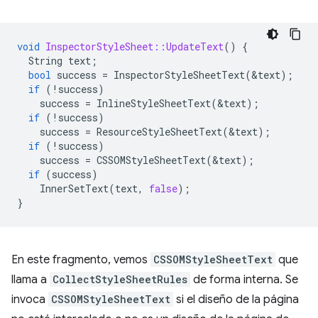
void
InspectorStyleSheet::UpdateText
()
{
String
text
;
bool
success
=
InspectorStyleSheetText
(
&
text
);
if
(
!
success
)
success
=
InlineStyleSheetText
(
&
text
);
if
(
!
success
)
success
=
ResourceStyleSheetText
(
&
text
);
if
(
!
success
)
success
=
CSSOMStyleSheetText
(
&
text
);
if
(
success
)
InnerSetText
(
text
,
false
);
}
En este fragmento, vemos
CSSOMStyleSheetText
que
llama a
CollectStyleSheetRules
de forma interna. Se
invoca
CSSOMStyleSheetText
si el diseño de la página