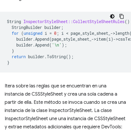
String
InspectorStyleSheet::CollectStyleSheetRules
()
StringBuilder
builder
;
for
(
unsigned
i
=
0
;
i
 < 
page_style_sheet_
-
>
length
builder
.
Append
(
page_style_sheet_
-
>
item
(
i
)
-
>
cssTe
builder
.
Append
(
'\n'
);
}
return
builder
.
ToString
();
}
Itera sobre las reglas que se encuentran en una
instancia de CSSStyleSheet y crea una sola cadena a
partir de ella. Este método se invoca cuando se crea una
instancia de la clase InspectorStyleSheet. La clase
InspectorStyleSheet une una instancia de CSSStyleSheet
y extrae metadatos adicionales que requiere DevTools: