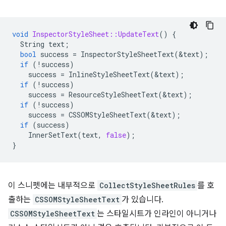
void
InspectorStyleSheet::UpdateText
()
{
String
text
;
bool
success
=
InspectorStyleSheetText
(
&
text
);
if
(
!
success
)
success
=
InlineStyleSheetText
(
&
text
);
if
(
!
success
)
success
=
ResourceStyleSheetText
(
&
text
);
if
(
!
success
)
success
=
CSSOMStyleSheetText
(
&
text
);
if
(
success
)
InnerSetText
(
text
,
false
);
}
이 스니펫에는 내부적으로
CollectStyleSheetRules
를 호
출하는
CSSOMStyleSheetText
가 있습니다.
CSSOMStyleSheetText
는 스타일시트가 인라인이 아니거나