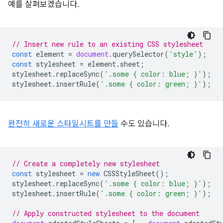
예를 살펴보겠습니다.
// Insert new rule to an existing CSS stylesheet
const
element
=
document
.
querySelector
(
'style'
);
const
stylesheet
=
element
.
sheet
;
stylesheet
.
replaceSync
(
'.some { color: blue; }'
);
stylesheet
.
insertRule
(
'.some { color: green; }'
);
완전히 새로운 스타일시트를 만들
수도 있습니다.
// Create a completely new stylesheet
const
stylesheet
=
new
CSSStyleSheet
();
stylesheet
.
replaceSync
(
'.some { color: blue; }'
);
stylesheet
.
insertRule
(
'.some { color: green; }'
);
// Apply constructed stylesheet to the document