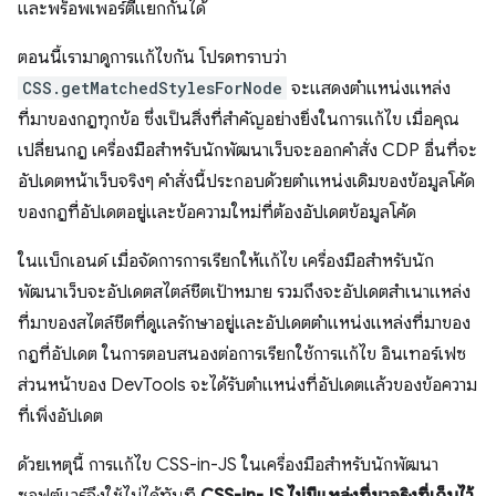
และพร็อพเพอร์ตี้แยกกันได้
ตอนนี้เรามาดูการแก้ไขกัน โปรดทราบว่า
CSS.getMatchedStylesForNode
จะแสดงตําแหน่งแหล่ง
ที่มาของกฎทุกข้อ ซึ่งเป็นสิ่งที่สําคัญอย่างยิ่งในการแก้ไข เมื่อคุณ
เปลี่ยนกฎ เครื่องมือสําหรับนักพัฒนาเว็บจะออกคําสั่ง CDP อื่นที่จะ
อัปเดตหน้าเว็บจริงๆ คำสั่งนี้ประกอบด้วยตําแหน่งเดิมของข้อมูลโค้ด
ของกฎที่อัปเดตอยู่และข้อความใหม่ที่ต้องอัปเดตข้อมูลโค้ด
ในแบ็กเอนด์ เมื่อจัดการการเรียกให้แก้ไข เครื่องมือสำหรับนัก
พัฒนาเว็บจะอัปเดตสไตล์ชีตเป้าหมาย รวมถึงจะอัปเดตสําเนาแหล่ง
ที่มาของสไตล์ชีตที่ดูแลรักษาอยู่และอัปเดตตําแหน่งแหล่งที่มาของ
กฎที่อัปเดต ในการตอบสนองต่อการเรียกใช้การแก้ไข อินเทอร์เฟซ
ส่วนหน้าของ DevTools จะได้รับตําแหน่งที่อัปเดตแล้วของข้อความ
ที่เพิ่งอัปเดต
ด้วยเหตุนี้ การแก้ไข CSS-in-JS ในเครื่องมือสำหรับนักพัฒนา