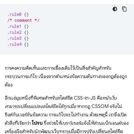
.
rule0
{}
/* comment */
.
rule1
{}
.
rule2
{}
.
rule3
{}
.
rule4
{}
การคงความคิดเห็นและการเยื้องเดิมไว้เป็นสิ่งสำคัญสำหรับ
กระบวนการแก้ไข เนื่องจากตําแหน่งข้อความต้นทางของกฎต้องถูก
ต้อง
อีกแง่มุมหนึ่งที่พิเศษสำหรับสไตล์ชีต CSS-in-JS คือ
หน้าเว็บ
สามารถเปลี่ยนแปลงสไตล์ชีตได้ทุกเมื่อ
หากกฎ CSSOM จริงไม่
ซิงค์กับเวอร์ชันข้อความ การแก้ไขจะไม่ทำงาน ด้วยเหตุนี้ เราจึงเปิด
ตัวสิ่งที่เรียกว่า
โปรบ
ซึ่งช่วยให้เบราว์เซอร์แจ้งให้ส่วนแบ็กเอนด์ของ
เครื่องมือสำหรับนักพัฒนาเว็บทราบเมื่อมีการปรับเปลี่ยนสไตล์ชีต