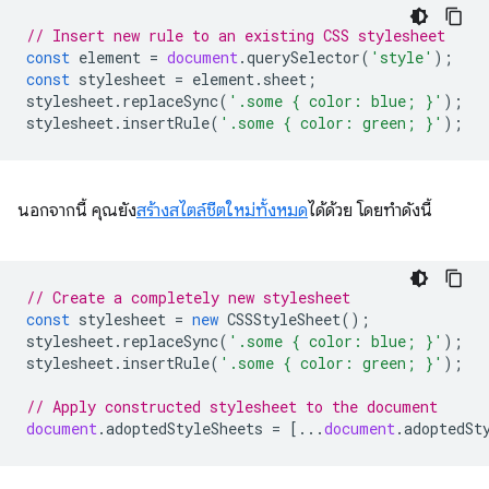
// Insert new rule to an existing CSS stylesheet
const
element
=
document
.
querySelector
(
'style'
);
const
stylesheet
=
element
.
sheet
;
stylesheet
.
replaceSync
(
'.some { color: blue; }'
);
stylesheet
.
insertRule
(
'.some { color: green; }'
);
นอกจากนี้ คุณยัง
สร้างสไตล์ชีตใหม่ทั้งหมด
ได้ด้วย โดยทำดังนี้
// Create a completely new stylesheet
const
stylesheet
=
new
CSSStyleSheet
();
stylesheet
.
replaceSync
(
'.some { color: blue; }'
);
stylesheet
.
insertRule
(
'.some { color: green; }'
);
// Apply constructed stylesheet to the document
document
.
adoptedStyleSheets
=
[...
document
.
adoptedSt