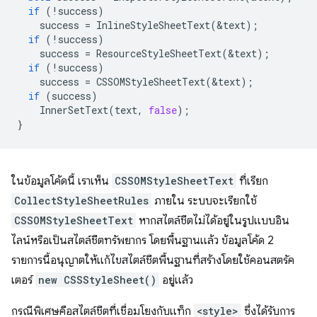
if
(
!
success
)
success
=
InlineStyleSheetText
(
&
text
);
if
(
!
success
)
success
=
ResourceStyleSheetText
(
&
text
);
if
(
!
success
)
success
=
CSSOMStyleSheetText
(
&
text
);
if
(
success
)
InnerSetText
(
text
,
false
);
}
ในข้อมูลโค้ดนี้ เราเห็น
CSSOMStyleSheetText
ที่เรียก
CollectStyleSheetRules
ภายใน ระบบจะเรียกใช้
CSSOMStyleSheetText
หากสไตล์ชีตไม่ได้อยู่ในรูปแบบอิน
ไลน์หรือเป็นสไตล์ชีตทรัพยากร โดยพื้นฐานแล้ว ข้อมูลโค้ด 2
รายการนี้อนุญาตให้แก้ไขสไตล์ชีตพื้นฐานที่สร้างโดยใช้คอนสตรัค
เตอร์
new CSSStyleSheet()
อยู่แล้ว
กรณีพิเศษคือสไตล์ชีตที่เชื่อมโยงกับแท็ก
<style>
ซึ่งได้รับการ