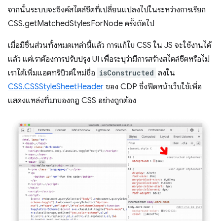
จากนั้นระบบจะซิงค์สไตล์ชีตที่เปลี่ยนแปลงไปในระหว่างการเรียก
CSS.getMatchedStylesForNode ครั้งถัดไป
เมื่อมีชิ้นส่วนทั้งหมดเหล่านี้แล้ว การแก้ไข CSS ใน JS จะใช้งานได้
แล้ว แต่เราต้องการปรับปรุง UI เพื่อระบุว่ามีการสร้างสไตล์ชีตหรือไม่
เราได้เพิ่มแอตทริบิวต์ใหม่ชื่อ
isConstructed
ลงใน
CSS.CSSStyleSheetHeader
ของ CDP ซึ่งฟีดหน้าเว็บใช้เพื่อ
แสดงแหล่งที่มาของกฎ CSS อย่างถูกต้อง