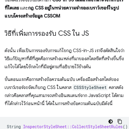
ซอฟต์แวร์จึงใช้ไม่ได้ทันที
CSS-in-JS ไม่มีแหล่งที่มาจริงที่เก็บไว้
ที่ใดเลย
และ
กฎ CSS อยู่ในหน่วยความจําของเบราว์เซอร์ในรูป
แบบโครงสร้างข้อมูล CSSOM
วิธีที่เพิ่มการรองรับ CSS ใน JS
ดังนั้น เพื่อเป็นการรองรับการแก้ไขกฎ CSS-in-JS เราจึงตัดสินใจว่า
วิธีแก้ปัญหาที่ดีที่สุดคือการสร้างแหล่งที่มาของสไตลชีตที่สร้างขึ้นซึ่ง
แก้ไขได้โดยใช้กลไกที่มีอยู่ตามที่อธิบายไว้ข้างต้น
ขั้นตอนแรกคือการสร้างข้อความต้นฉบับ เครื่องมือสร้างสไตล์ของ
เบราว์เซอร์จะจัดเก็บกฎ CSS ในคลาส
CSSStyleSheet
คลาสดัง
กล่าวคือคลาสที่คุณสามารถสร้างอินสแตนซ์จาก JavaScript ได้ตาม
ที่ได้กล่าวไว้ก่อนหน้านี้ โค้ดในการสร้างข้อความต้นฉบับมีดังนี้
String
InspectorStyleSheet::CollectStyleSheetRules
()