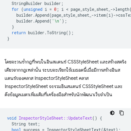
StringBuilder
builder
;
for
(
unsigned
i
=
0
;
i
 < 
page_style_sheet_
-
>
length
builder
.
Append
(
page_style_sheet_
-
>
item
(
i
)
-
>
cssTe
builder
.
Append
(
'\n'
);
}
return
builder
.
ToString
();
}
โดยจะวนซ้ำกฎที่พบในอินสแตนซ์ CSSStyleSheet และสร้างสตริง
เดียวจากกฎเหล่านั้น ระบบจะเรียกใช้เมธอดนี้เมื่อมีการสร้างอินส
แตนซ์ของคลาส InspectorStyleSheet คลาส
InspectorStyleSheet จะรวมอินสแตนซ์ CSSStyleSheet และ
ดึงข้อมูลเมตาเพิ่มเติมที่เครื่องมือสำหรับนักพัฒนาเว็บจําเป็น
void
InspectorStyleSheet::UpdateText
()
{
String
text
;
bool
success
=
InspectorStyleSheetText
(
&
text
);