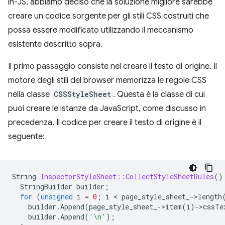
in-JS, abbiamo deciso che la soluzione migliore sarebbe
creare un codice sorgente per gli stili CSS costruiti che
possa essere modificato utilizzando il meccanismo
esistente descritto sopra.
Il primo passaggio consiste nel creare il testo di origine. Il
motore degli stili del browser memorizza le regole CSS
nella classe
CSSStyleSheet
. Questa è la classe di cui
puoi creare le istanze da JavaScript, come discusso in
precedenza. Il codice per creare il testo di origine è il
seguente:
String
InspectorStyleSheet::CollectStyleSheetRules
()
StringBuilder
builder
;
for
(
unsigned
i
=
0
;
i
 < 
page_style_sheet_
-
>
length
builder
.
Append
(
page_style_sheet_
-
>
item
(
i
)
-
>
cssTe
builder
.
Append
(
'\n'
);