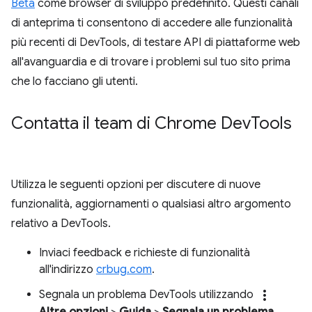
Beta
come browser di sviluppo predefinito. Questi canali
di anteprima ti consentono di accedere alle funzionalità
più recenti di DevTools, di testare API di piattaforme web
all'avanguardia e di trovare i problemi sul tuo sito prima
che lo facciano gli utenti.
Contatta il team di Chrome Dev
Tools
Utilizza le seguenti opzioni per discutere di nuove
funzionalità, aggiornamenti o qualsiasi altro argomento
relativo a DevTools.
Inviaci feedback e richieste di funzionalità
all'indirizzo
crbug.com
.
more_vert
Segnala un problema DevTools utilizzando
Altre opzioni
>
Guida
>
Segnala un problema