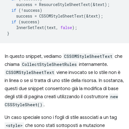
success
=
ResourceStyleSheetText
(
&
text
);
if
(
!
success
)
success
=
CSSOMStyleSheetText
(
&
text
);
if
(
success
)
InnerSetText
(
text
,
false
);
}
In questo snippet, vediamo
CSSOMStyleSheetText
che
chiama
CollectStyleSheetRules
internamente.
CSSOMStyleSheetText
viene invocato se lo stile non è
in linea o se si tratta di uno stile della risorsa. In sostanza,
questi due snippet consentono già la modifica di base
degli stili di pagina creati utilizzando il costruttore
new
CSSStyleSheet()
.
Un caso speciale sono i fogli di stile associati a un tag
<style>
che sono stati sottoposti a mutazione