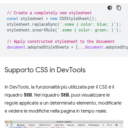
// Create a completely new stylesheet
const
stylesheet
=
new
CSSStyleSheet
();
stylesheet
.
replaceSync
(
'.some { color: blue; }'
);
stylesheet
.
insertRule
(
'.some { color: green; }'
);
// Apply constructed stylesheet to the document
document
.
adoptedStyleSheets
=
[...
document
.
adoptedSt
Supporto CSS in Dev
Tools
In DevTools, la funzionalità più utilizzata per il CSS è il
riquadro
Stili
. Nel riquadro
Stili
, puoi visualizzare le
regole applicate a un determinato elemento, modificarle
e vedere le modifiche nella pagina in tempo reale.