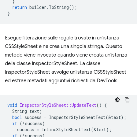
}
return
builder
.
ToString
();
}
Esegue l'iterazione sulle regole trovate in un'istanza
CSSStyleSheet e ne crea una singola stringa. Questo
metodo viene invocato quando viene creata un'istanza
della classe InspectorStyleSheet. La classe
InspectorStyleSheet avvolge un'istanza CSSStyleSheet
ed estrae metadati aggiuntivi richiesti da DevTools:
void
InspectorStyleSheet::UpdateText
()
{
String
text
;
bool
success
=
InspectorStyleSheetText
(
&
text
);
if
(
!
success
)
success
=
InlineStyleSheetText
(
&
text
);
if
(
!
success
)