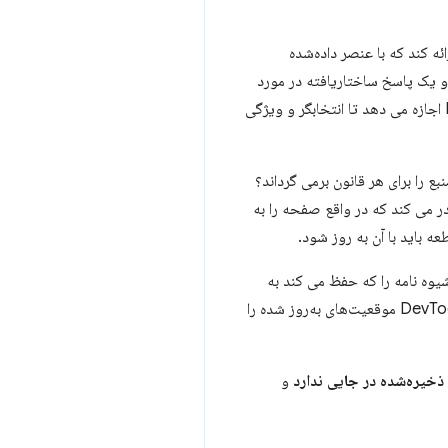
ک مرورگر می‌خواهد تا قوانین CSS را ارائه کند که با عنصر داده‌شده
و یک پاسخ ساختاریافته در مورد
قوانین CSS ارائه می دهد تا DevTools بداند کدام قسمت از قانون انتخابگر یا ویژگی ها است. این به DevTools اجازه می دهد تا انتخابگر و ویژگی
 را برای هر قانون برمی گرداند؟
 که یک قانون را تغییر می دهید، DevTools دستور CDP دیگری را صادر می کند که در واقع صفحه را به
 باید با آن به روز شود.
 همچنین کپی منبع شیوه نامه را که حفظ می کند به
روز می کند و موقعیت های منبع را برای قانون به روز شده به روز می کند. در پاسخ به فراخوان ویرایش، بخش DevTools موقعیت‌های به‌روز شده را
و