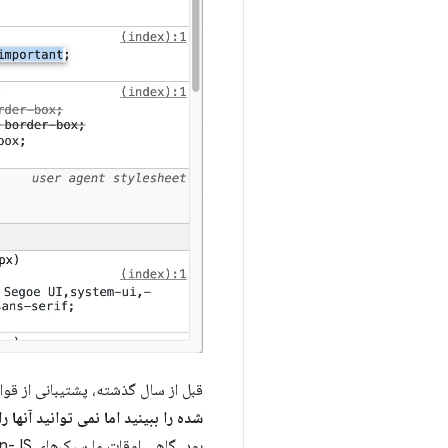
قبل از سال گذشته، پشتیبانی از قوانین CSS اصلاح شده با استفاده از CSSOM APIها نسبتاً م
شده را ببینید اما نمی توانید آنها ر
بود. گاهی اوقات ما سبک‌های CSS-in-JS را