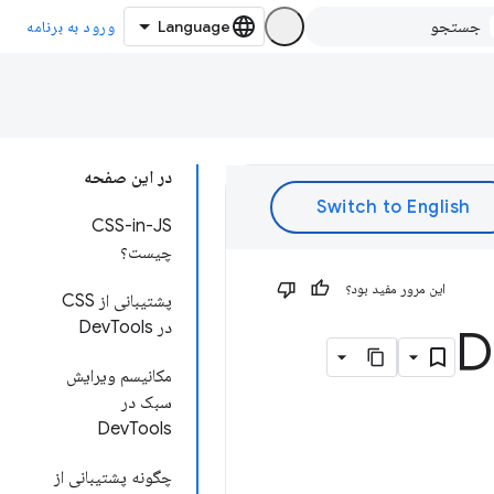
ورود به برنامه
در این صفحه
CSS-in-JS
چیست؟
این مرور مفید بود؟
پشتیبانی از CSS
در DevTools
مکانیسم ویرایش
سبک در
DevTools
چگونه پشتیبانی از