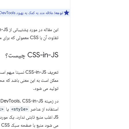
توجه:
علاقه مند به کمک به بهبود DevTools هستید؟ برای شرکت در
تفاوت آن با CSS معمولی که برای مدت طولانی توسط DevTools پشتیبانی می شد، چیست.
CSS-in-JS چیست؟
تولید می شود.
در زمینه DevTools، CSS-in-JS به این معنی است که محتوای CSS با استفاده از
استفاده از عناصر
<style>
یا
<link>
JS اغلب منبع ثابتی ندارد. یک مورد خاص در اینجا این است که محتوای عنصر
می شود منبع با صفحه سبک CSS واقعی هماهنگ نشود.