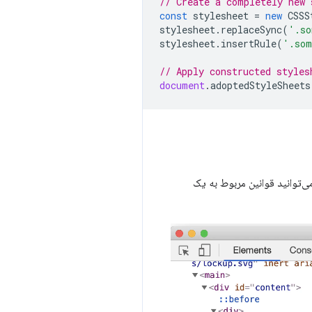
// Create a completely new 
const
stylesheet
=
new
CSSS
stylesheet
.
replaceSync
(
'.so
stylesheet
.
insertRule
(
'.som
// Apply constructed styles
document
.
adoptedStyleSheets
ی‌توانید قوانین مربوط به یک