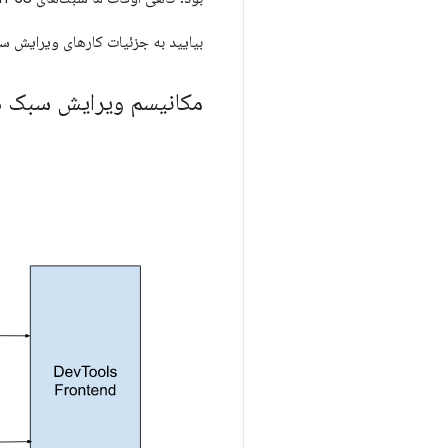
بیایید به جزئیات کارهای ویرایش سبک در DevTools 
مکانیسم ویرایش سبک در v