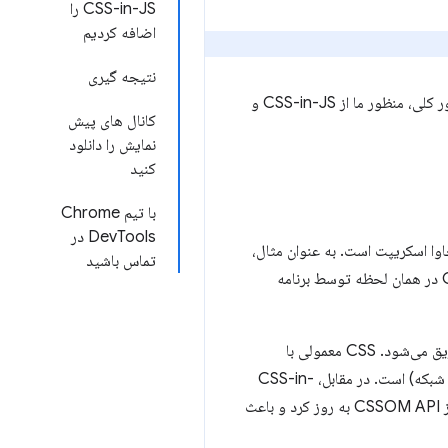
CSS-in-JS را
اضافه کردیم
نتیجه گیری
این مقاله در مورد پشتیبانی از CSS-in-JS در DevTools صحبت می کند که از Chrome 85 فرود آمد و، به طور کلی، منظور ما از CSS-in-JS و
کانال های پیش
نمایش را دانلود
کنید
با تیم Chrome
DevTools در
هوم گسترده، این یک رویکرد برای مدیریت کد CSS با استفاده از جاوا اسکریپت است. به عنوان مثال،
تماس باشید
ممکن است به این معنی باشد که محتوای CSS با استفاده از جاوا اسکریپت تعریف شده است و خروجی نهایی CSS در همان لحظه توسط برنامه
به صفحه تزریق می‌شود. CSS معمولی با
تزریق می شود و دارای یک منبع ثابت (مثلاً یک گره DOM یا یک منبع شبکه) است. در مقابل، CSS-in-
را می توان با استفاده از CSSOM API به روز کرد و باعث