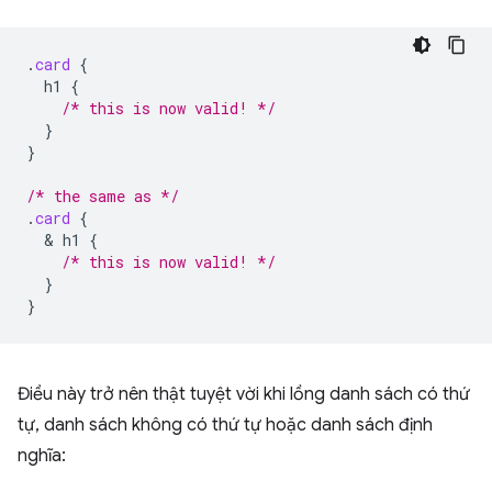
.
card
{
h1
{
/* this is now valid! */
}
}
/* the same as */
.
card
{
  & 
h1
{
/* this is now valid! */
}
}
Điều này trở nên thật tuyệt vời khi lồng danh sách có thứ
tự, danh sách không có thứ tự hoặc danh sách định
nghĩa: