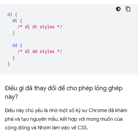
dl
{
dt
{
/* dl dt styles */
}
dd
{
/* dl dd styles */
}
}
Điều gì đã thay đổi để cho phép lồng ghép
này?
Điều này chủ yếu là nhờ một số kỹ sư Chrome đã khám
phá và tạo nguyên mẫu, kết hợp với mong muốn của
cộng đồng và Nhóm làm việc về CSS.