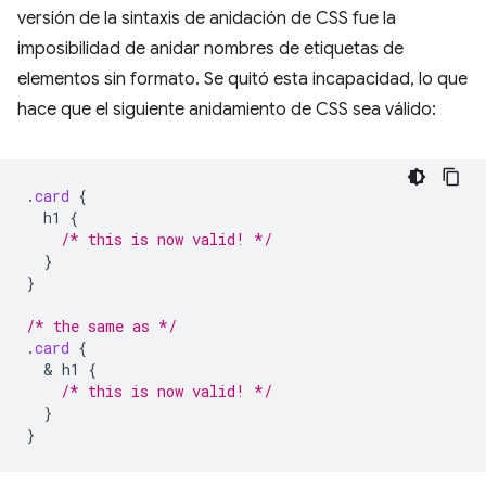
versión de la sintaxis de anidación de CSS fue la
imposibilidad de anidar nombres de etiquetas de
elementos sin formato. Se quitó esta incapacidad, lo que
hace que el siguiente anidamiento de CSS sea válido:
.
card
{
h1
{
/* this is now valid! */
}
}
/* the same as */
.
card
{
  & 
h1
{
/* this is now valid! */
}
}