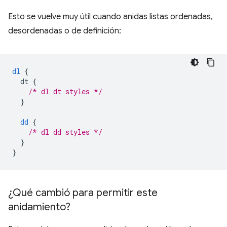
Esto se vuelve muy útil cuando anidas listas ordenadas,
desordenadas o de definición:
dl
{
dt
{
/* dl dt styles */
}
dd
{
/* dl dd styles */
}
}
¿Qué cambió para permitir este
anidamiento?