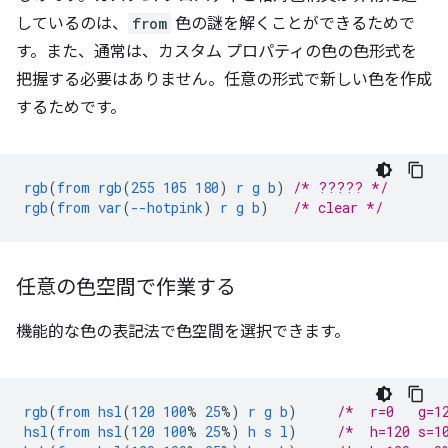
しているのは、
from
色の謎を解くことができるためで
す。また、通常は、カスタム プロパティの色の色形式を
把握する必要はありません。任意の形式で新しい色を作成
するためです。
rgb
(
from
rgb
(
255
105
180
)
r
g
b
)
/* ????? */
rgb
(
from
var
(
--hotpink
)
r
g
b
)
/* clear */
任意の色空間で作業する
機能的な色の表記法で色空間を選択できます。
rgb
(
from
hsl
(
120
100
%
25
%)
r
g
b
)
/*  r=0   g=1
hsl
(
from
hsl
(
120
100
%
25
%)
h
s
l
)
/*  h=120 s=1