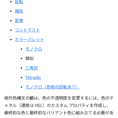
反転
補完
変換
コントラスト
カラーパレット
モノクロ
類似
三角形
Tetradic
モノクロ（色相の回転あり）
相対色構文の
前
は、色の不透明度を変更するには、色のチ
ャネル（通常は HSL）のカスタム プロパティを作成し、
最終的な色と最終的なバリアント色に組み立てる必要があ