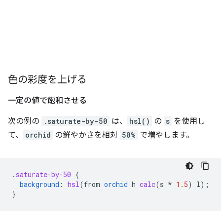
色の彩度を上げる
一定の値で飽和させる
次の例の
.saturate-by-50
は、
hsl()
の
s
を使用し
て、
orchid
の鮮やかさを相対
50%
で増やします。
.
saturate-by-50
{
background
:
hsl
(
from
orchid
h
calc
(
s
*
1.5
)
l
);
}