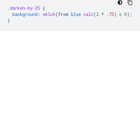
.
darken-by-25
{
background
:
oklch
(
from
blue
calc
(
l
*
.75
)
c
h
);
}