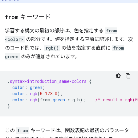
from
キーワード
学習する構文の最初の部分は、色を指定する
from
<color>
の部分です。値を指定する直前に記述します。次
のコード例では、
rgb()
の値を指定する直前に
from
green
のみが追加されています。
.
syntax-introduction_same-colors
{
color
:
green
;
color
:
rgb
(
0
128
0
);
color
:
rgb
(
from
green
r
g
b
);
/* result = rgb(0
}
この
from
キーワードは、関数表記の最初のパラメータ