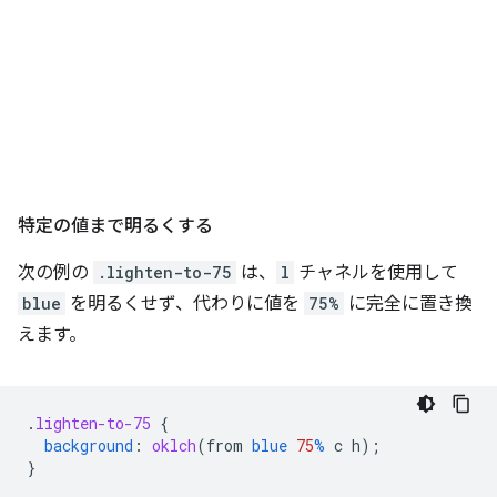
特定の値まで明るくする
次の例の
.lighten-to-75
は、
l
チャネルを使用して
blue
を明るくせず、代わりに値を
75%
に完全に置き換
えます。
.
lighten-to-75
{
background
:
oklch
(
from
blue
75
%
c
h
);
}