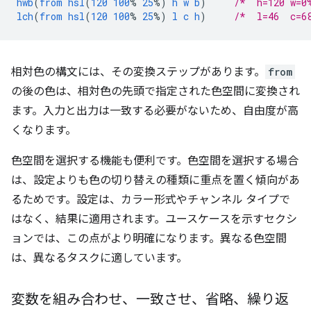
hwb
(
from
hsl
(
120
100
%
25
%)
h
w
b
)
/*  h=120 w=0
lch
(
from
hsl
(
120
100
%
25
%)
l
c
h
)
/*  l=46  c=6
相対色の構文には、その変換ステップがあります。
from
の後の色は、相対色の先頭で指定された色空間に変換され
ます。入力と出力は一致する必要がないため、自由度が高
くなります。
色空間を選択する機能も便利です。色空間を選択する場合
は、設定よりも色の切り替えの種類に重点を置く傾向があ
るためです。設定は、カラー形式やチャンネル タイプで
はなく、結果に適用されます。ユースケースを示すセクシ
ョンでは、この点がより明確になります。異なる色空間
は、異なるタスクに適しています。
変数を組み合わせ、一致させ、省略、繰り返