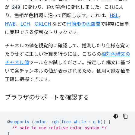
が
240
に変わり、色が完全に変化しました。これによ
り、色相が色相環に沿って回転します。これは、
HSL
、
HWB
、
LCH
、
OKLCH
などの
円筒形の色空間
で非常に簡単
に実現できる便利なトリックです。
チャネルの値を視覚的に確認して、推測したり仕様を覚え
たりせずに正しい計算を行うには、こちらの
相対色構文の
チャネル値
ツールをお試しください。指定した構文に基づ
いて各チャンネルの値が表示されるため、使用可能な値を
正確に把握できます。
ブラウザのサポートを確認する
@
supports
(
color
:
rgb
(
from
white
r
g
b
))
{
/* safe to use relative color syntax */
}