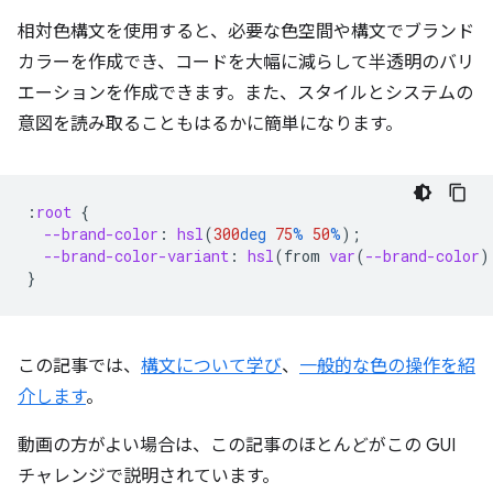
相対色構文を使用すると、必要な色空間や構文でブランド
カラーを作成でき、コードを大幅に減らして半透明のバリ
エーションを作成できます。
また、スタイルとシステムの
意図を読み取ることもはるかに簡単になります。
:
root
{
--brand-color
:
hsl
(
300
deg
75
%
50
%
);
--brand-color-variant
:
hsl
(
from
var
(
--brand-color
)
}
この記事では、
構文について学び
、
一般的な色の操作を紹
介します
。
動画の方がよい場合は、この記事のほとんどがこの GUI
チャレンジで説明されています。