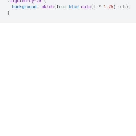
.
lighten-by-25
{
background
:
oklch
(
from
blue
calc
(
l
*
1.25
)
c
h
);
}