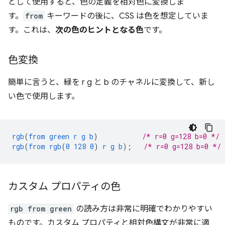
として使用すると、色の定義を相対色に変換しま
す。
from
キーワードの後に、CSS は色を想定していま
す。これは、
次の色のヒントとなる色
です。
色変換
簡単に言うと、緑を r g と b のチャネルに変換して、新し
い色で使用します。
rgb
(
from
green
r
g
b
)
/* r=0 g=128 b=0 */
rgb
(
from
rgb
(
0
128
0
)
r
g
b
);
/* r=0 g=128 b=0 */
カスタム プロパティの色
rgb from green
の読み方は非常に明確でわかりやすい
ものです。カスタム プロパティと相対色構文が非常に適