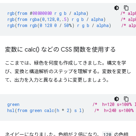
rgb
(
from
#
00800080
r
g
b
/
alpha
)
/* alp
rgb
(
from
rgba
(
0
,
128
,
0
,
.
5
)
r
g
b
/
alpha
)
/* alp
rgb
(
from
rgb
(
0
128
0
/
50
%)
r
g
b
/
alpha
)
/* al
変数に
calc(
) などの CSS 関数を使用する
ここまでは、緑色を何度も作成してきました。構文を学
び、変換と構造解析のステップを理解する。変数を変更し
て、出力を入力と異なるように変更しましょう。
green
/*  h=120 s=100% 
hsl
(
from
green
calc
(
h
*
2
)
s
l
)
/*  h=240 s=100%
ネイビーになりました。色相が 2 倍になり、
120
の色相