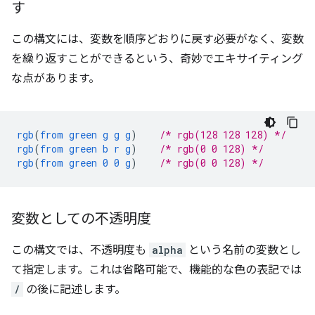
す
この構文には、変数を順序どおりに戻す必要がなく、変数
を繰り返すことができるという、奇妙でエキサイティング
な点があります。
rgb
(
from
green
g
g
g
)
/* rgb(128 128 128) */
rgb
(
from
green
b
r
g
)
/* rgb(0 0 128) */
rgb
(
from
green
0
0
g
)
/* rgb(0 0 128) */
変数としての不透明度
この構文では、不透明度も
alpha
という名前の変数とし
て指定します。これは省略可能で、機能的な色の表記では
/
の後に記述します。