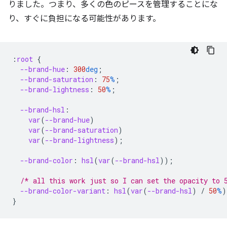
りました。つまり、多くの色のピースを管理することにな
り、すぐに負担になる可能性があります。
:
root
{
--brand-hue
:
300
deg
;
--brand-saturation
:
75
%
;
--brand-lightness
:
50
%
;
--brand-hsl
:
var
(
--brand-hue
)
var
(
--brand-saturation
)
var
(
--brand-lightness
);
--brand-color
:
hsl
(
var
(
--brand-hsl
));
/* all this work just so I can set the opacity to 
--brand-color-variant
:
hsl
(
var
(
--brand-hsl
)
/
50
%
)
}