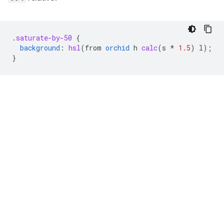
.
saturate-by-50
{
background
:
hsl
(
from
orchid
h
calc
(
s
*
1.5
)
l
);
}