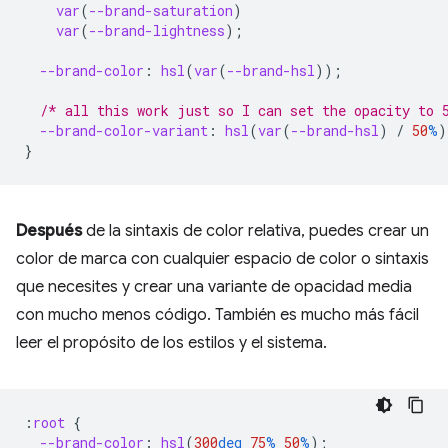
var
(
--brand-saturation
)
var
(
--brand-lightness
);
--brand-color
:
hsl
(
var
(
--brand-hsl
));
/* all this work just so I can set the opacity to 
--brand-color-variant
:
hsl
(
var
(
--brand-hsl
)
/
50
%
)
}
Después
de la sintaxis de color relativa, puedes crear un
color de marca con cualquier espacio de color o sintaxis
que necesites y crear una variante de opacidad media
con mucho menos código. También es mucho más fácil
leer el propósito de los estilos y el sistema.
:
root
{
--brand-color
:
hsl
(
300
deg
75
%
50
%
);