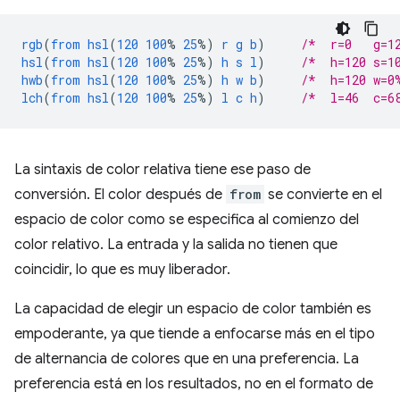
rgb
(
from
hsl
(
120
100
%
25
%)
r
g
b
)
/*  r=0   g=1
hsl
(
from
hsl
(
120
100
%
25
%)
h
s
l
)
/*  h=120 s=1
hwb
(
from
hsl
(
120
100
%
25
%)
h
w
b
)
/*  h=120 w=0
lch
(
from
hsl
(
120
100
%
25
%)
l
c
h
)
/*  l=46  c=6
La sintaxis de color relativa tiene ese paso de
conversión. El color después de
from
se convierte en el
espacio de color como se especifica al comienzo del
color relativo. La entrada y la salida no tienen que
coincidir, lo que es muy liberador.
La capacidad de elegir un espacio de color también es
empoderante, ya que tiende a enfocarse más en el tipo
de alternancia de colores que en una preferencia. La
preferencia está en los resultados, no en el formato de