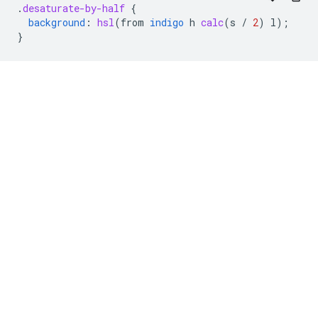
.
desaturate-by-half
{
background
:
hsl
(
from
indigo
h
calc
(
s
/
2
)
l
);
}