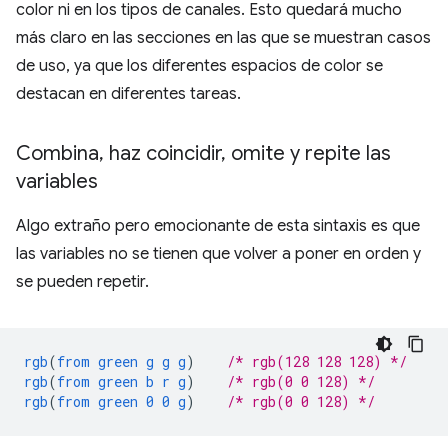
color ni en los tipos de canales. Esto quedará mucho
más claro en las secciones en las que se muestran casos
de uso, ya que los diferentes espacios de color se
destacan en diferentes tareas.
Combina
,
haz coincidir
,
omite y repite las
variables
Algo extraño pero emocionante de esta sintaxis es que
las variables no se tienen que volver a poner en orden y
se pueden repetir.
rgb
(
from
green
g
g
g
)
/* rgb(128 128 128) */
rgb
(
from
green
b
r
g
)
/* rgb(0 0 128) */
rgb
(
from
green
0
0
g
)
/* rgb(0 0 128) */