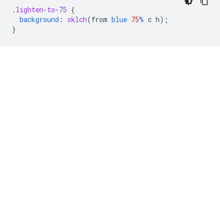
.
lighten-to-75
{
background
:
oklch
(
from
blue
75
%
c
h
);
}