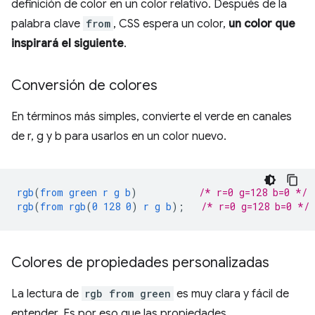
definición de color en un color relativo. Después de la
palabra clave
from
, CSS espera un color,
un color que
inspirará el siguiente
.
Conversión de colores
En términos más simples, convierte el verde en canales
de r, g y b para usarlos en un color nuevo.
rgb
(
from
green
r
g
b
)
/* r=0 g=128 b=0 */
rgb
(
from
rgb
(
0
128
0
)
r
g
b
);
/* r=0 g=128 b=0 */
Colores de propiedades personalizadas
La lectura de
rgb from green
es muy clara y fácil de
entender. Es por eso que las propiedades