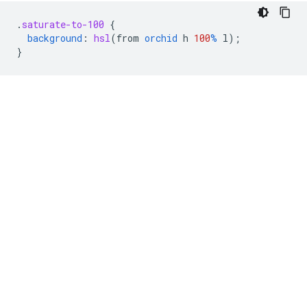
.
saturate-to-100
{
background
:
hsl
(
from
orchid
h
100
%
l
);
}