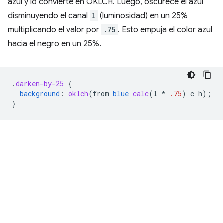
azul y lo convierte en OKLCH. Luego, oscurece el azul
disminuyendo el canal
l
(luminosidad) en un 25%
multiplicando el valor por
.75
. Esto empuja el color azul
hacia el negro en un 25%.
.
darken-by-25
{
background
:
oklch
(
from
blue
calc
(
l
*
.75
)
c
h
);
}