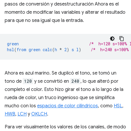
pasos de conversión y desestructuración Ahora es el
momento de modificar las variables y alterar el resultado
para que no sea igual que la entrada.
green
/*  h=120 s=100% 
hsl
(
from
green
calc
(
h
*
2
)
s
l
)
/*  h=240 s=100%
Ahora es azul marino. Se duplicó el tono, se tomó un
tono de
120
y se convirtió en
240
, lo que alteró por
completo el color. Esto hizo girar el tono a lo largo de la
rueda de color, un truco ingenioso que se simplifica
mucho con los
espacios de color cilíndricos
, como
HSL
,
HWB
,
LCH
y
OKLCH
.
Para ver visualmente los valores de los canales, de modo