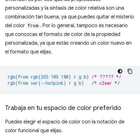
personalizadas y la sintaxis de color relativa son una
combinación tan buena, ya que puedes quitar el misterio
del color
from
. Por lo general, tampoco es necesario
que conozcas el formato de color de la propiedad
personalizada, ya que estás creando un color nuevo en
el formato que elijas.
rgb
(
from
rgb
(
255
105
180
)
r
g
b
)
/* ????? */
rgb
(
from
var
(
--hotpink
)
r
g
b
)
/* clear */
Trabaja en tu espacio de color preferido
Puedes elegir el espacio de color con la notación de
color funcional que elijas.