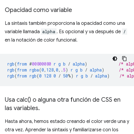
Opacidad como variable
La sintaxis también proporciona la opacidad como una
variable llamada
alpha
. Es opcional y va después de
/
en la notación de color funcional.
rgb
(
from
#
00800080
r
g
b
/
alpha
)
/* alp
rgb
(
from
rgba
(
0
,
128
,
0
,
.
5
)
r
g
b
/
alpha
)
/* alp
rgb
(
from
rgb
(
0
128
0
/
50
%)
r
g
b
/
alpha
)
/* al
Usa
calc(
) o alguna otra función de CSS en
las variables
.
Hasta ahora, hemos estado creando el color verde una y
otra vez. Aprender la sintaxis y familiarizarse con los