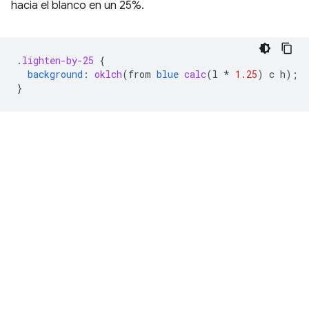
hacia el blanco en un 25%.
.
lighten-by-25
{
background
:
oklch
(
from
blue
calc
(
l
*
1.25
)
c
h
);
}