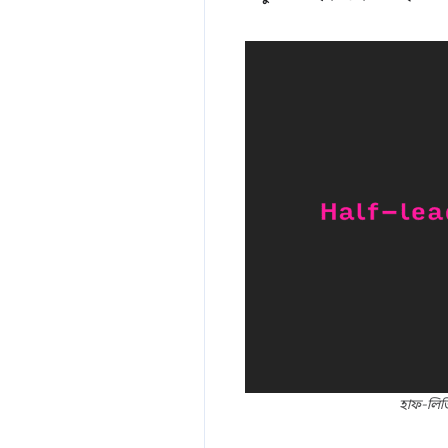
হাফ-লিডি