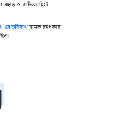
র। এছাড়াও, এটিকে ছেঁটে
ং-এর ভবিষ্যৎ’
নামক চমৎকার
়েছিল।