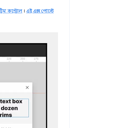
িম' কন্ট্রোল
।
এই এক্স পোস্টে