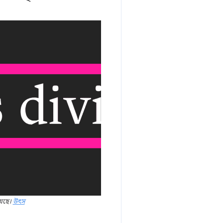
়েছে।
উৎস