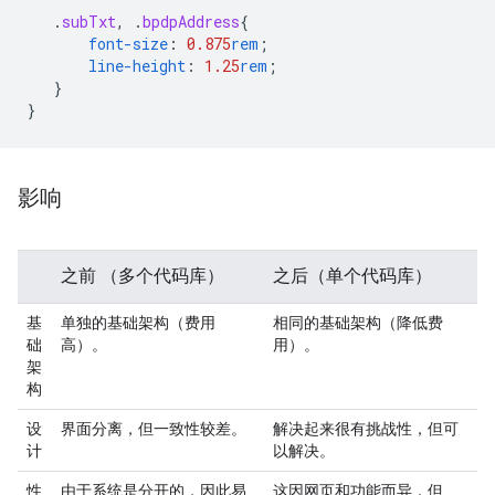
.
subTxt
,
.
bpdpAddress
{
font-size
:
0.875
rem
;
line-height
:
1.25
rem
;
}
}
影响
之前
（多个代码库）
之后（单个代码库）
基
单独的基础架构（费用
相同的基础架构（降低费
础
高）。
用）。
架
构
设
界面分离，但一致性较差。
解决起来很有挑战性，但可
计
以解决。
性
由于系统是分开的，因此易
这因网页和功能而异，但