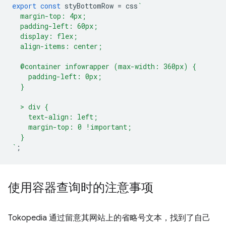
export
const
styBottomRow
=
css
`
  margin-top: 4px;
  padding-left: 60px;
  display: flex;
  align-items: center;
  @container infowrapper (max-width: 360px) {
    padding-left: 0px;
  }
  > div {
    text-align: left;
    margin-top: 0 !important;
  }
`
;
使用容器查询时的注意事项
Tokopedia 通过留意其网站上的省略号文本，找到了自己