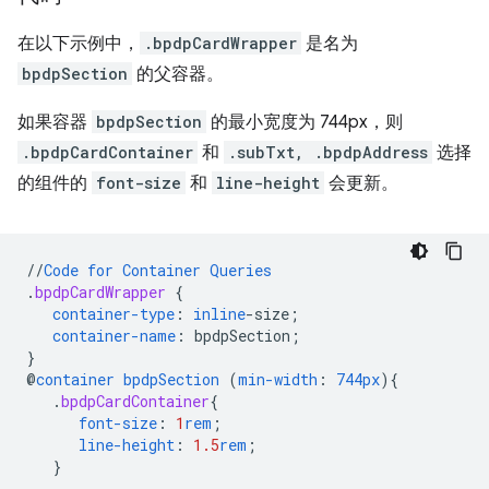
在以下示例中，
.bpdpCardWrapper
是名为
bpdpSection
的父容器。
如果容器
bpdpSection
的最小宽度为 744px，则
.bpdpCardContainer
和
.subTxt, .bpdpAddress
选择
的组件的
font-size
和
line-height
会更新。
//
Code
for
Container
Queries
.
bpdpCardWrapper
{
container-type
:
inline
-
size
;
container-name
:
bpdpSection
;
}
@
container
bpdpSection
(
min-width
:
744px
)
{
.
bpdpCardContainer
{
font-size
:
1
rem
;
line-height
:
1.5
rem
;
}