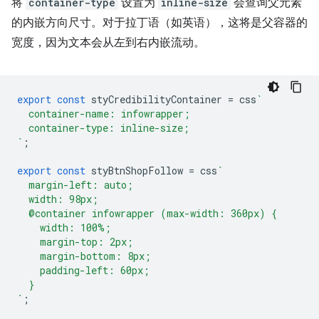
将
container-type
设置为
inline-size
会查询父元素
的内嵌方向尺寸。对于拉丁语（如英语），这将是父容器的
宽度，因为文本会从左到右内嵌流动。
export
const
styCredibilityContainer
=
css
`
  container-name: infowrapper;
  container-type: inline-size;
`
;
export
const
styBtnShopFollow
=
css
`
  margin-left: auto;
  width: 98px;
  @container infowrapper (max-width: 360px) {
    width: 100%;
    margin-top: 2px;
    margin-bottom: 8px;
    padding-left: 60px;
  }
`
;