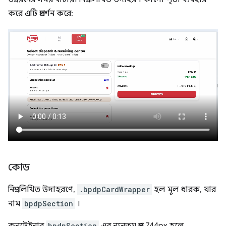
করে এটি প্রদর্শন করে:
কোড
নিম্নলিখিত উদাহরণে,
.bpdpCardWrapper
হল মূল ধারক, যার
নাম
bpdpSection
।
কনটেইনার
bpdpSection
এর ন্যূনতম প্রস্থ 744px হলে,