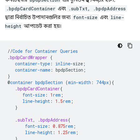
.bpdpCardContainer
এবং
.subTxt, .bpdpAddress
দ্বারা নির্বাচিত উপাদানগুলির জন্য
font-size
এবং
line-
height
আপডেট করা হয়।
//
Code
for
Container
Queries
.
bpdpCardWrapper
{
container-type
:
inline
-
size
;
container-name
:
bpdpSection
;
}
@
container
bpdpSection
(
min-width
:
744px
)
{
.
bpdpCardContainer
{
font-size
:
1
rem
;
line-height
:
1.5
rem
;
}
.
subTxt
,
.
bpdpAddress
{
font-size
:
0.875
rem
;
line-height
:
1.25
rem
;
}