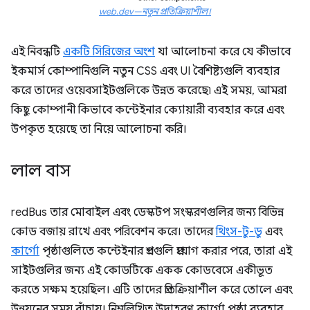
web.dev—নতুন প্রতিক্রিয়াশীল।
এই নিবন্ধটি
একটি সিরিজের অংশ
যা আলোচনা করে যে কীভাবে
ইকমার্স কোম্পানিগুলি নতুন CSS এবং UI বৈশিষ্ট্যগুলি ব্যবহার
করে তাদের ওয়েবসাইটগুলিকে উন্নত করেছে৷ এই সময়, আমরা
কিছু কোম্পানী কিভাবে কন্টেইনার ক্যোয়ারী ব্যবহার করে এবং
উপকৃত হয়েছে তা নিয়ে আলোচনা করি।
লাল বাস
redBus তার মোবাইল এবং ডেস্কটপ সংস্করণগুলির জন্য বিভিন্ন
কোড বজায় রাখে এবং পরিবেশন করে। তাদের
থিংস-টু-ডু
এবং
কার্গো
পৃষ্ঠাগুলিতে কন্টেইনার প্রশ্নগুলি প্রয়োগ করার পরে, তারা এই
সাইটগুলির জন্য এই কোডটিকে একক কোডবেসে একীভূত
করতে সক্ষম হয়েছিল। এটি তাদের প্রতিক্রিয়াশীল করে তোলে এবং
উন্নয়নের সময় বাঁচায়। নিম্নলিখিত উদাহরণ কার্গো পৃষ্ঠা ব্যবহার