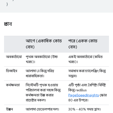
}
প্রভাব
আগে
(একাধিক কোড
পরে
(একক কোড
বেস)
বেস)
অবকাঠামো
পৃথক অবকাঠামো (উচ্চ
একই অবকাঠামো (কমিত
খরচ)।
খরচ)।
ডিজাইন
আলাদা UI কিন্তু দরিদ্র
সমাধান করা চ্যালেঞ্জিং কিন্তু
ধারাবাহিকতা।
সম্ভব।
কর্মক্ষমতা
সিস্টেমটি পৃথক হওয়ায়
এটি পৃষ্ঠা এবং বৈশিষ্ট্য নির্দিষ্ট
পরিচালনা করা সহজ কিন্তু
কিন্তু redBus
কর্মক্ষমতা উন্নত করার
PageSpeedInsights
স্কোর
প্রচেষ্টার নকল।
80 এর উপরে।
উন্নয়ন
আলাদা ডেভেলপার দল।
30% - 40% সময় হ্রাস।