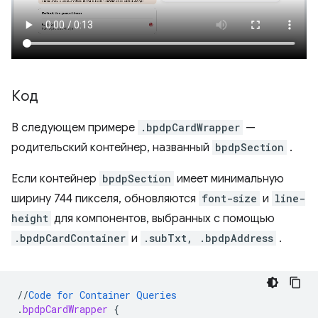
Код
В следующем примере
.bpdpCardWrapper
—
родительский контейнер, названный
bpdpSection
.
Если контейнер
bpdpSection
имеет минимальную
ширину 744 пикселя, обновляются
font-size
и
line-
height
для компонентов, выбранных с помощью
.bpdpCardContainer
и
.subTxt, .bpdpAddress
.
//
Code
for
Container
Queries
.
bpdpCardWrapper
{