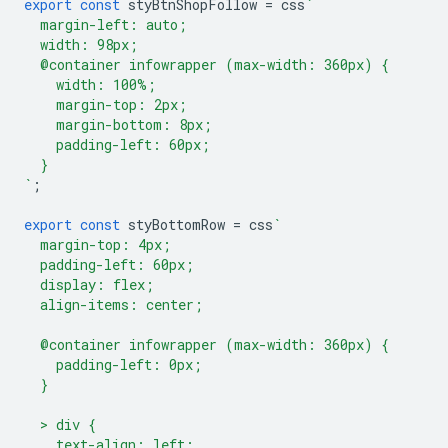
export
const
styBtnShopFollow
=
css
`
  margin-left: auto;
  width: 98px;
  @container infowrapper (max-width: 360px) {
    width: 100%;
    margin-top: 2px;
    margin-bottom: 8px;
    padding-left: 60px;
  }
`
;
export
const
styBottomRow
=
css
`
  margin-top: 4px;
  padding-left: 60px;
  display: flex;
  align-items: center;
  @container infowrapper (max-width: 360px) {
    padding-left: 0px;
  }
  > div {
    text-align: left;