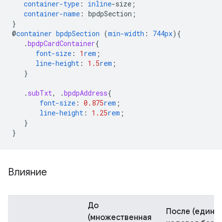
container-type
:
inline
-
size
;
container-name
:
bpdpSection
;
}
@
container
bpdpSection
(
min-width
:
744px
)
{
.
bpdpCardContainer
{
font-size
:
1
rem
;
line-height
:
1.5
rem
;
}
.
subTxt
,
.
bpdpAddress
{
font-size
:
0.875
rem
;
line-height
:
1.25
rem
;
}
}
Влияние
До
После
(едина
(множественная