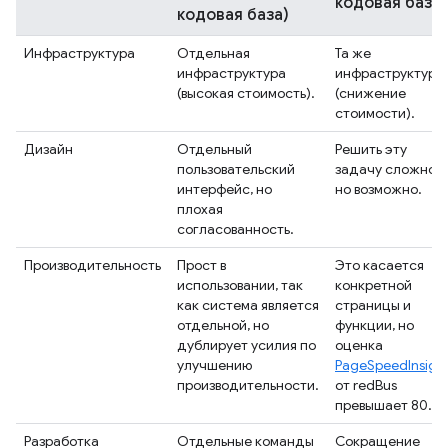
кодовая база)
кодовая база)
Инфраструктура
Отдельная
Та же
инфраструктура
инфраструктура
(высокая стоимость).
(снижение
стоимости).
Дизайн
Отдельный
Решить эту
пользовательский
задачу сложно,
интерфейс, но
но возможно.
плохая
согласованность.
Производительность
Прост в
Это касается
использовании, так
конкретной
как система является
страницы и
отдельной, но
функции, но
дублирует усилия по
оценка
улучшению
PageSpeedInsigh
производительности.
от redBus
превышает 80.
Разработка
Отдельные команды
Сокращение