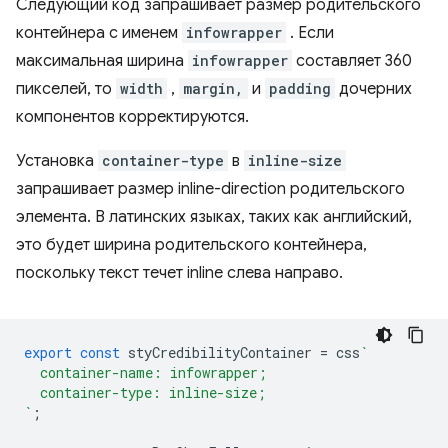
Следующий код запрашивает размер родительского
контейнера с именем
infowrapper
. Если
максимальная ширина
infowrapper
составляет 360
пикселей, то
width
,
margin,
и
padding
дочерних
компонентов корректируются.
Установка
container-type
в
inline-size
запрашивает размер inline-direction родительского
элемента. В латинских языках, таких как английский,
это будет ширина родительского контейнера,
поскольку текст течет inline слева направо.
export
const
styCredibilityContainer
=
css
`
  container-name: infowrapper;
  container-type: inline-size;
`
;