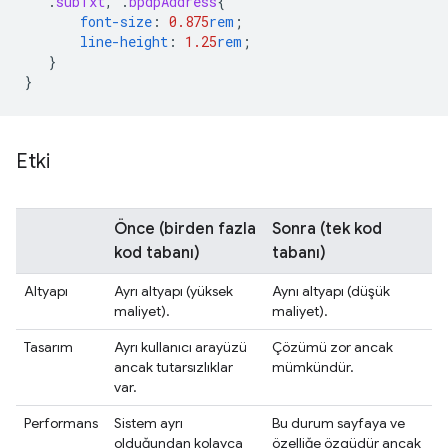
.
subTxt
,
.
bpdpAddress
{
font-size
:
0.875
rem
;
line-height
:
1.25
rem
;
}
}
Etki
Önce
(birden fazla
Sonra
(tek kod
kod tabanı)
tabanı)
Altyapı
Ayrı altyapı (yüksek
Aynı altyapı (düşük
maliyet).
maliyet).
Tasarım
Ayrı kullanıcı arayüzü
Çözümü zor ancak
ancak tutarsızlıklar
mümkündür.
var.
Performans
Sistem ayrı
Bu durum sayfaya ve
olduğundan kolayca
özelliğe özgüdür ancak