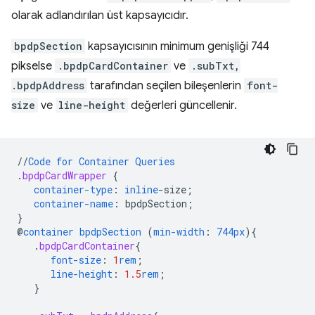
olarak adlandırılan üst kapsayıcıdır.
bpdpSection
kapsayıcısının minimum genişliği 744
pikselse
.bpdpCardContainer
ve
.subTxt,
.bpdpAddress
tarafından seçilen bileşenlerin
font-
size
ve
line-height
değerleri güncellenir.
//
Code
for
Container
Queries
.
bpdpCardWrapper
{
container-type
:
inline
-
size
;
container-name
:
bpdpSection
;
}
@
container
bpdpSection
(
min-width
:
744px
)
{
.
bpdpCardContainer
{
font-size
:
1
rem
;
line-height
:
1.5
rem
;
}