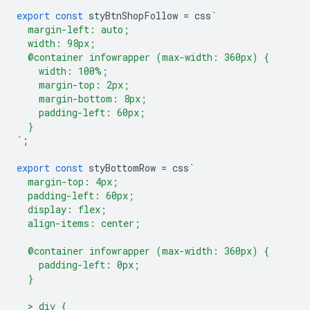
export
const
styBtnShopFollow
=
css
`
  margin-left: auto;
  width: 98px;
  @container infowrapper (max-width: 360px) {
    width: 100%;
    margin-top: 2px;
    margin-bottom: 8px;
    padding-left: 60px;
  }
`
;
export
const
styBottomRow
=
css
`
  margin-top: 4px;
  padding-left: 60px;
  display: flex;
  align-items: center;
  @container infowrapper (max-width: 360px) {
    padding-left: 0px;
  }
  > div {