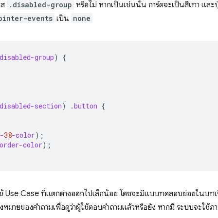
าส
.disabled-group
หรือไม่ หากเป็นเช่นนั้น การ์ดจะเป็นสีเทา และป
ointer-events
เป็น
none
disabled-group
)
{
disabled-section
)
.
button
{
-
38
-color
);
order-color
);
ช้ Use Case ที่แตกต่างออกไปเล็กน้อย โดยจะมีแบบทดสอบย่อยในบทเรีย
หมายของคำถามเพื่อดูว่าผู้ใช้ตอบคำถามแล้วหรือยัง หากมี ระบบจะใช้ภาพ