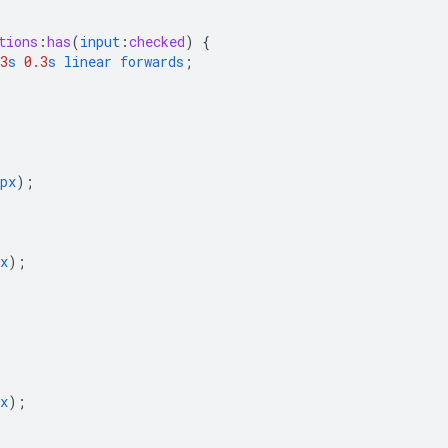
tions
:
has
(
input
:
checked
)
{
3
s
0.3
s
linear
forwards
;
px
);
x
);
x
);