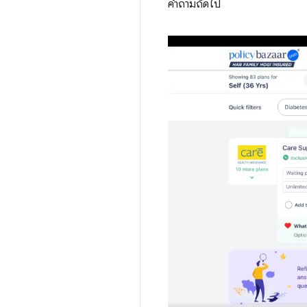
คำถามถัดไป