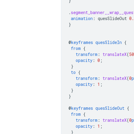
}
.
segment_banner__wrap__ques
animation
:
quesSlideOut
0.
}
@
keyframes
quesSlideIn
{
from
{
transform
:
translateX
(
50
opacity
:
0
;
}
to
{
transform
:
translateX
(
0
p
opacity
:
1
;
}
}
@
keyframes
quesSlideOut
{
from
{
transform
:
translateX
(
0
p
opacity
:
1
;
}