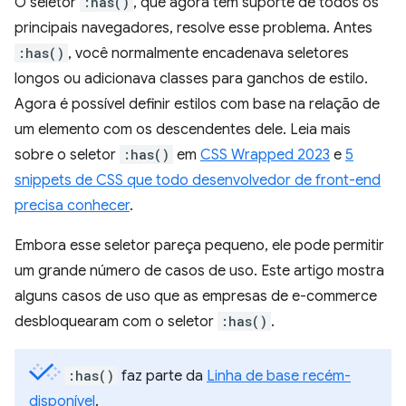
O seletor
:has()
, que agora tem suporte de todos os
principais navegadores, resolve esse problema. Antes
:has()
, você normalmente encadenava seletores
longos ou adicionava classes para ganchos de estilo.
Agora é possível definir estilos com base na relação de
um elemento com os descendentes dele. Leia mais
sobre o seletor
:has()
em
CSS Wrapped 2023
e
5
snippets de CSS que todo desenvolvedor de front-end
precisa conhecer
.
Embora esse seletor pareça pequeno, ele pode permitir
um grande número de casos de uso. Este artigo mostra
alguns casos de uso que as empresas de e-commerce
desbloquearam com o seletor
:has()
.
:has()
faz parte da
Linha de base recém-
disponível
.