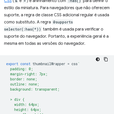
CSS
(
&
e
>
) e aninhamento com
:has()
para definir o
estilo da miniatura. Para navegadores que não oferecem
suporte, a regra de classe CSS adicional regular é usada
como substituto. A regra
@supports
selector(:has(*))
também é usada para verificar o
suporte do navegador. Portanto, a experiência geral é a
mesma em todas as versões do navegador.
export
const
thumbnailWrapper
=
css
`
  padding: 0;
  margin-right: 7px;
  border: none;
  outline: none;
  background: transparent;
  > div {
    width: 64px;
    height: 64px;