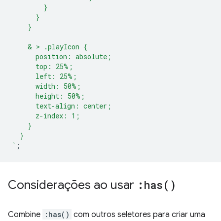
        }
      }
    }
    & > .playIcon {
      position: absolute;
      top: 25%;
      left: 25%;
      width: 50%;
      height: 50%;
      text-align: center;
      z-index: 1;
    }
  }
`
;
Considerações ao usar
:
has(
)
Combine
:has()
com outros seletores para criar uma