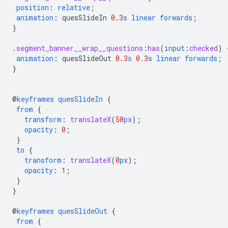
position
:
relative
;
animation
:
quesSlideIn
0.3
s
linear
forwards
;
}
.
segment_banner__wrap__questions
:
has
(
input
:
checked
)
animation
:
quesSlideOut
0.3
s
0.3
s
linear
forwards
;
}
@
keyframes
quesSlideIn
{
from
{
transform
:
translateX
(
50
px
);
opacity
:
0
;
}
to
{
transform
:
translateX
(
0
px
);
opacity
:
1
;
}
}
@
keyframes
quesSlideOut
{
from
{