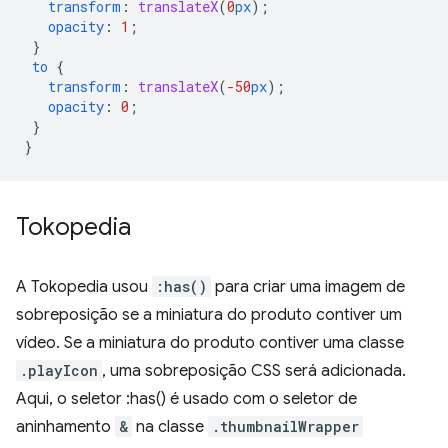
transform
:
translateX
(
0
px
);
opacity
:
1
;
}
to
{
transform
:
translateX
(
-50
px
);
opacity
:
0
;
}
}
Tokopedia
A Tokopedia usou
:has()
para criar uma imagem de
sobreposição se a miniatura do produto contiver um
vídeo. Se a miniatura do produto contiver uma classe
.playIcon
, uma sobreposição CSS será adicionada.
Aqui, o seletor :has() é usado com o seletor de
aninhamento
&
na classe
.thumbnailWrapper