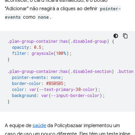
acontecer, o card ficará esmaecido, e o botão
"Adicionar" não reagirá a cliques ao definir
pointer-
events
como
none
.
.
plan-group-container
:
has
(
.
disabled-group
)
{
opacity
:
0.5
;
filter
:
grayscale
(
100
%
);
}
.
plan-group-container
:
has
(
.
disabled-section
)
.
button
pointer-events
:
none
;
border-color
:
#B5B5B5
;
color
:
var
(
--text-primary-
38
-color
);
background
:
var
(
--input-border-color
);
}
A equipe de
saúde
da Policybazaar implementou um
caso de uso um pouco diferente. Eles têm um teste inline