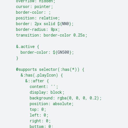
    overflow: hidden;
    cursor: pointer;
    border-color: ;
    position: relative;
    border: 2px solid 
${
NN0
}
;
    border-radius: 8px;
    transition: border-color 0.25s;
    &.active {
      border-color: 
${
GN500
}
;
    }
    @supports selector(:has(*)) {
      &:has(.playIcon) {
        &::after {
          content: '';
          display: block;
          background: rgba(0, 0, 0, 0.2);
          position: absolute;
          top: 0;
          left: 0;
          right: 0;
          bottom: 0;