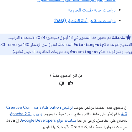
دراسات حالة طلبات الحاوية
دراسات حالة عن أداة الاختيار ‎:has()‎
ملاحظة:
تم تعديل هذا المنشور في 13 أيلول (سبتمبر) 2024 لاستخدام الترتيب
الصحيح لقواعد
المتداخلة. اعتبارًا من الإصدار 130 من Chrome،
@starting-style
يجب وضع قواعد
بعد تعريفات الحالة بعد الدخول (عادية).
@starting-style
هل كان المحتوى مفيدًا؟
إنّ محتوى هذه الصفحة مرخّص بموجب
ترخيص Creative Commons Attribution
4.0‏
ما لم يُنصّ على خلاف ذلك، ونماذج الرموز مرخّصة بموجب
ترخيص Apache 2.0‏
.
للاطّلاع على التفاصيل، يُرجى مراجعة
سياسات موقع Google Developers‏
. إنّ Java
هي علامة تجارية مسجَّلة لشركة Oracle و/أو شركائها التابعين.