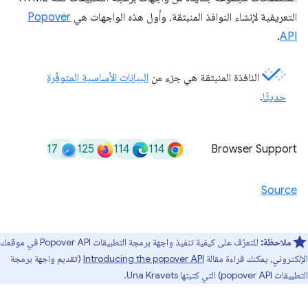
التعريفية لإنشاء النوافذ المنبثقة، وأول هذه الواجهات هي
Popover
.
API
النافذة المنبثقة هي جزء من
البيانات الأساسية المتوفّرة
حديثًا
.
17
125
114
114
Browser Support
Source
ملاحظة:
للتعرّف على كيفية تنفيذ واجهة برمجة التطبيقات Popover API في موقعك
الإلكتروني، يمكنك قراءة مقالة
Introducing the popover API
(تقديم واجهة برمجة
التطبيقات popover API) التي كتبتها Una Kravets.