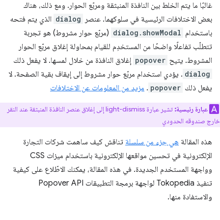
غالبًا ما يتم الخلط بين النافذة المنبثقة ومربّع الحوار. ومع ذلك، هناك
بعض الاختلافات الرئيسية في سلوكهما. عنصر
dialog
الذي يتم فتحه
باستخدام
dialog.showModal
(مربّع حوار مشروط) هو تجربة
تتطلّب تفاعلًا واضحًا من المستخدِم للقيام بمحاولة إغلاق مربّع الحوار
المشروط. يتيح
popover
إغلاق النافذة من خلال لمسها. لا يفعل ذلك
dialog
. يؤدي استخدام مربّع حوار مشروط إلى إيقاف بقية الصفحة. لا
يفعل ذلك
popover
.
مزيد من المعلومات عن الاختلافات
عبارة رئيسية:
تشير عبارة light-dismiss إلى إغلاق عنصر النافذة المنبثقة عند النقر
خارج صندوقه الحدودي
هذه المقالة
هي جزء من سلسلة
تناقش كيف ساهمت شركات التجارة
الإلكترونية في تحسين مواقعها الإلكترونية باستخدام ميزات CSS
وواجهة المستخدم الجديدة. في هذه المقالة، يمكنك الاطّلاع على كيفية
تنفيذ Tokopedia لواجهة برمجة التطبيقات Popover API
والاستفادة منها.