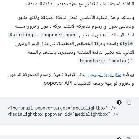
النافذة المنبثقة بقيمة تُطابق مع معرّف عنصر النافذة المنبثقة.
باستخدام هذا التنفيذ الأساسي، تعمل النافذة المنبثقة ولكنّها تظهر
وتختفي بدون أيّ رسوم متحركة. لإنشاء حركة دخول وخروج سلسة
لملف الوسائط المنبثق، استخدِم
:popover-open
و
@starting-
style
واسمح بحركة الخصائص المنفصلة. في مثال الرمز البرمجي
التالي، يتم تكبير النافذة المنبثقة وتصغيرها باستخدام السمة
.
transform: 'scale()'
يوضّح
مثال الرمز البرمجي
التالي كيفية تنفيذ الرسوم المتحركة للدخول
والخروج لواجهة برمجة التطبيقات popover API.
<Thumbnail popovertarget="medialightbox" />
