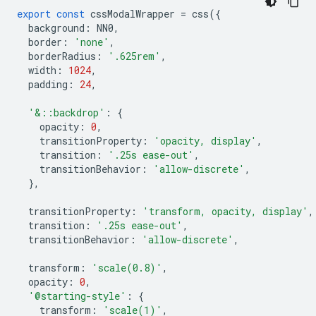
export
const
cssModalWrapper
=
css
({
background
:
NN0
,
border
:
'none'
,
borderRadius
:
'.625rem'
,
width
:
1024
,
padding
:
24
,
'&::backdrop'
:
{
opacity
:
0
,
transitionProperty
:
'opacity, display'
,
transition
:
'.25s ease-out'
,
transitionBehavior
:
'allow-discrete'
,
},
transitionProperty
:
'transform, opacity, display'
,
transition
:
'.25s ease-out'
,
transitionBehavior
:
'allow-discrete'
,
transform
:
'scale(0.8)'
,
opacity
:
0
,
'@starting-style'
:
{
transform
:
'scale(1)'
,