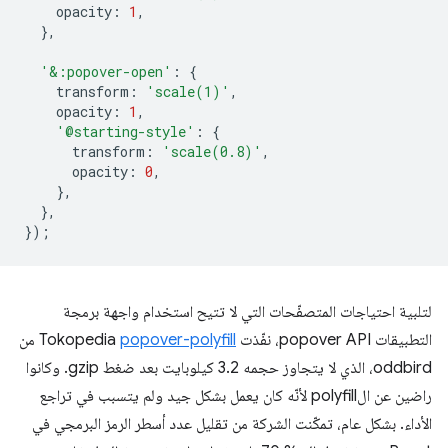
opacity
:
1
,
},
'&:popover-open'
:
{
transform
:
'scale(1)'
,
opacity
:
1
,
'@starting-style'
:
{
transform
:
'scale(0.8)'
,
opacity
:
0
,
},
},
});
لتلبية احتياجات المتصفّحات التي لا تتيح استخدام واجهة برمجة
التطبيقات popover API، نفّذت Tokopedia
popover-polyfill
من
oddbird، الذي لا يتجاوز حجمه 3.2 كيلوبايت بعد ضغط gzip. وكانوا
راضين عن الpolyfill لأنّه كان يعمل بشكل جيد ولم يتسبب في تراجع
الأداء. بشكل عام، تمكّنت الشركة من تقليل عدد أسطر الرمز البرمجي في