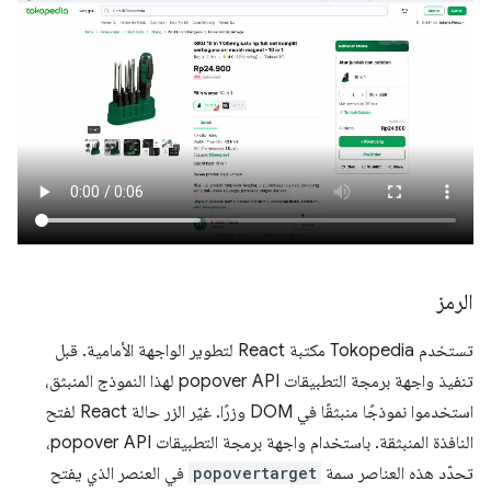
الرمز
تستخدم Tokopedia مكتبة React لتطوير الواجهة الأمامية. قبل
تنفيذ واجهة برمجة التطبيقات popover API لهذا النموذج المنبثق،
استخدموا نموذجًا منبثقًا في DOM وزرًا. غيّر الزر حالة React لفتح
النافذة المنبثقة. باستخدام واجهة برمجة التطبيقات popover API،
تحدّد هذه العناصر سمة
popovertarget
في العنصر الذي يفتح