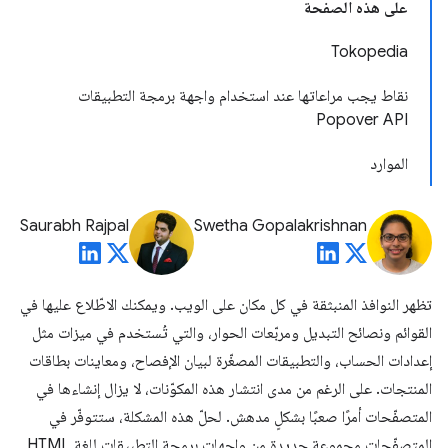
على هذه الصفحة
Tokopedia
نقاط يجب مراعاتها عند استخدام واجهة برمجة التطبيقات
Popover API
الموارد
Saurabh Rajpal
Swetha Gopalakrishnan
تظهر النوافذ المنبثقة في كل مكان على الويب. ويمكنك الاطّلاع عليها في
القوائم ونصائح التبديل ومربّعات الحوار، والتي تُستخدم في ميزات مثل
إعدادات الحساب، والتطبيقات المصغّرة لبيان الإفصاح، ومعاينات بطاقات
المنتجات. على الرغم من مدى انتشار هذه المكوّنات، لا يزال إنشاءها في
المتصفّحات أمرًا صعبًا بشكلٍ مدهش. لحلّ هذه المشكلة، ستتوفّر في
المتصفّحات مجموعة جديدة من واجهات برمجة التطبيقات للغة HTML