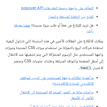
التعرّف على واجهة برمجة التطبيقات popover API
الفرق بين النافذة المنبثقة والحوار
هل تريد الإبلاغ عن خطأ أو طلب ميزة جديدة؟
يهمّنا معرفة
رأيك
.
يمكنك الاطّلاع على المقالات الأخرى في هذه السلسلة التي تتناول كيفية
استفادة شركات البيع بالتجزئة من استخدام ميزات CSS الجديدة وميزات
واجهة المستخدم، مثل الرسوم المتحرّكة التي يتم تشغيلها عند الانتقال
إلى أسفل الصفحة والنوافذ المنبثقة وطلبات حاويات CSS وعنصر
الاختيار
has()
.
ما أهمية إمكانات واجهة المستخدم على الويب لموقعك
الإلكتروني للتجارة الإلكترونية؟
دراسات حالة عن الصور المتحركة المستندة إلى الانتقال
للأعلى أو للأسفل
الاطّلاع على دراسات حالة حول "عمليات النقل"