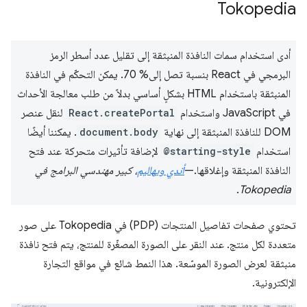
Tokopedia
أدى استخدام سمات النافذة المنبثقة إلى تقليل عدد أسطر الرمز
البرمجي في React بنسبة تصل إلى% 70. يمكن التحكّم في النافذة
المنبثقة باستخدام HTML بشكلٍ أساسي بدلاً من طلب معالجة الأحداث
في JavaScript واستخدام
React.createPortal
لنقل عنصر
DOM للنافذة المنبثقة إلى نهاية
document.body
. يمكننا أيضًا
استخدام
@starting-style
لإضافة تأثيرات متحركة عند فتح
النافذة المنبثقة وإغلاقها.—
أندي ويهاليم
، كبير مهندسي البرامج في
.
Tokopedia
تحتوي صفحات تفاصيل المنتجات (PDP) في Tokopedia على صور
متعددة لكل منتج. عند النقر على الصورة المصغّرة للمنتج، يتم فتح نافذة
منبثقة لعرض الصورة الموسّعة. هذا النمط شائع في مواقع التجارة
الإلكترونية.