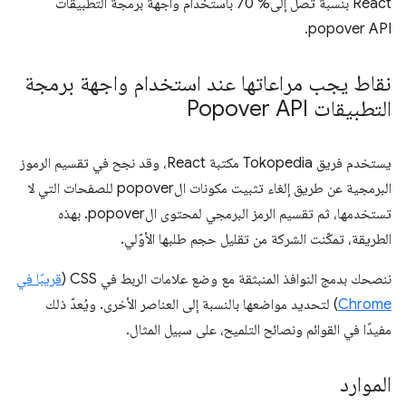
React بنسبة تصل إلى% 70 باستخدام واجهة برمجة التطبيقات
popover API.
نقاط يجب مراعاتها عند استخدام واجهة برمجة
التطبيقات Popover API
يستخدم فريق Tokopedia مكتبة React، وقد نجح في تقسيم الرموز
البرمجية عن طريق إلغاء تثبيت مكونات الpopover للصفحات التي لا
تستخدمها، ثم تقسيم الرمز البرمجي لمحتوى الpopover. بهذه
الطريقة، تمكّنت الشركة من تقليل حجم طلبها الأوّلي.
ننصحك بدمج النوافذ المنبثقة مع وضع علامات الربط في CSS (
قريبًا في
Chrome
) لتحديد مواضعها بالنسبة إلى العناصر الأخرى. ويُعدّ ذلك
مفيدًا في القوائم ونصائح التلميح، على سبيل المثال.
الموارد