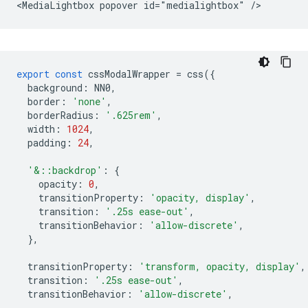
export
const
cssModalWrapper
=
css
({
background
:
NN0
,
border
:
'none'
,
borderRadius
:
'.625rem'
,
width
:
1024
,
padding
:
24
,
'&::backdrop'
:
{
opacity
:
0
,
transitionProperty
:
'opacity, display'
,
transition
:
'.25s ease-out'
,
transitionBehavior
:
'allow-discrete'
,
},
transitionProperty
:
'transform, opacity, display'
,
transition
:
'.25s ease-out'
,
transitionBehavior
:
'allow-discrete'
,