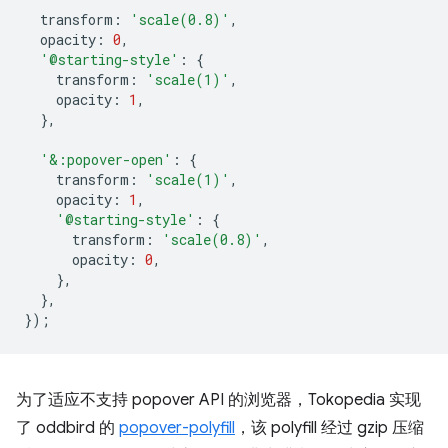
transform
:
'scale(0.8)'
,
opacity
:
0
,
'@starting-style'
:
{
transform
:
'scale(1)'
,
opacity
:
1
,
},
'&:popover-open'
:
{
transform
:
'scale(1)'
,
opacity
:
1
,
'@starting-style'
:
{
transform
:
'scale(0.8)'
,
opacity
:
0
,
},
},
});
为了适应不支持 popover API 的浏览器，Tokopedia 实现
了 oddbird 的
popover-polyfill
，该 polyfill 经过 gzip 压缩