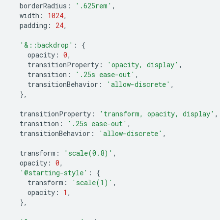
borderRadius
:
'.625rem'
,
width
:
1024
,
padding
:
24
,
'&::backdrop'
:
{
opacity
:
0
,
transitionProperty
:
'opacity, display'
,
transition
:
'.25s ease-out'
,
transitionBehavior
:
'allow-discrete'
,
},
transitionProperty
:
'transform, opacity, display'
,
transition
:
'.25s ease-out'
,
transitionBehavior
:
'allow-discrete'
,
transform
:
'scale(0.8)'
,
opacity
:
0
,
'@starting-style'
:
{
transform
:
'scale(1)'
,
opacity
:
1
,
},