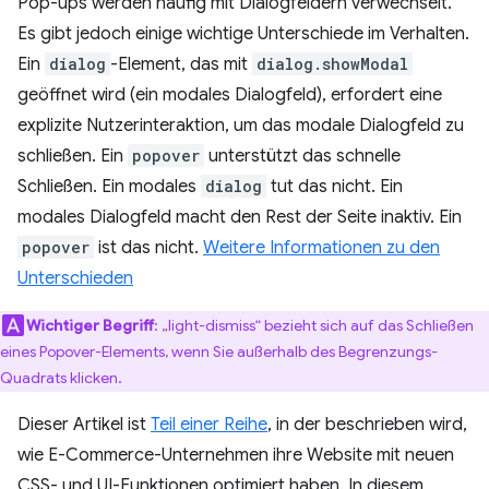
Pop-ups werden häufig mit Dialogfeldern verwechselt.
Es gibt jedoch einige wichtige Unterschiede im Verhalten.
Ein
dialog
-Element, das mit
dialog.showModal
geöffnet wird (ein modales Dialogfeld), erfordert eine
explizite Nutzerinteraktion, um das modale Dialogfeld zu
schließen. Ein
popover
unterstützt das schnelle
Schließen. Ein modales
dialog
tut das nicht. Ein
modales Dialogfeld macht den Rest der Seite inaktiv. Ein
popover
ist das nicht.
Weitere Informationen zu den
Unterschieden
Wichtiger Begriff
:
„light-dismiss“ bezieht sich auf das Schließen
eines Popover-Elements, wenn Sie außerhalb des Begrenzungs-
Quadrats klicken.
Dieser Artikel ist
Teil einer Reihe
, in der beschrieben wird,
wie E-Commerce-Unternehmen ihre Website mit neuen
CSS- und UI-Funktionen optimiert haben. In diesem