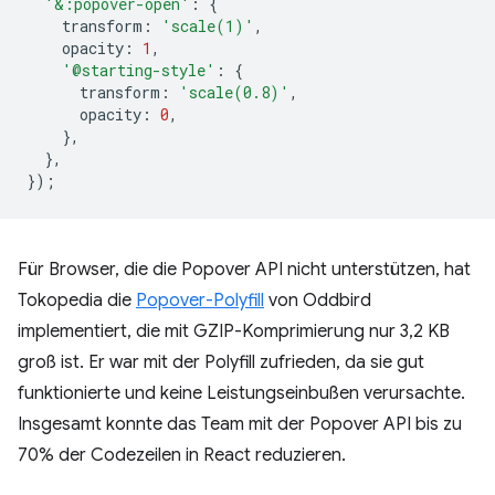
'&:popover-open'
:
{
transform
:
'scale(1)'
,
opacity
:
1
,
'@starting-style'
:
{
transform
:
'scale(0.8)'
,
opacity
:
0
,
},
},
});
Für Browser, die die Popover API nicht unterstützen, hat
Tokopedia die
Popover-Polyfill
von Oddbird
implementiert, die mit GZIP-Komprimierung nur 3,2 KB
groß ist. Er war mit der Polyfill zufrieden, da sie gut
funktionierte und keine Leistungseinbußen verursachte.
Insgesamt konnte das Team mit der Popover API bis zu
70% der Codezeilen in React reduzieren.