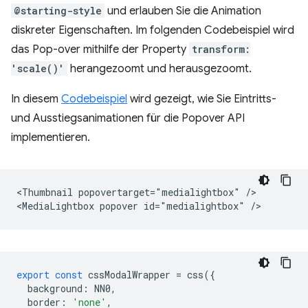
@starting-style
und erlauben Sie die Animation
diskreter Eigenschaften. Im folgenden Codebeispiel wird
das Pop-over mithilfe der Property
transform:
'scale()'
herangezoomt und herausgezoomt.
In diesem
Codebeispiel
wird gezeigt, wie Sie Eintritts-
und Ausstiegsanimationen für die Popover API
implementieren.
<Thumbnail popovertarget="medialightbox" />

export
const
cssModalWrapper
=
css
({
background
:
NN0
,
border
:
'none'
,