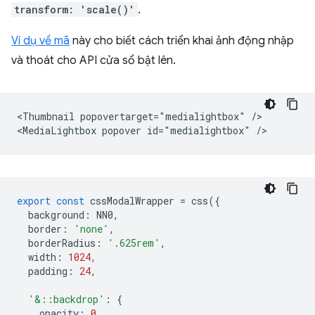
transform: 'scale()'
.
Ví dụ về mã
này cho biết cách triển khai ảnh động nhập
và thoát cho API cửa sổ bật lên.
<Thumbnail popovertarget="medialightbox" />

export
const
cssModalWrapper
=
css
({
background
:
NN0
,
border
:
'none'
,
borderRadius
:
'.625rem'
,
width
:
1024
,
padding
:
24
,
'&::backdrop'
:
{
opacity
:
0
,