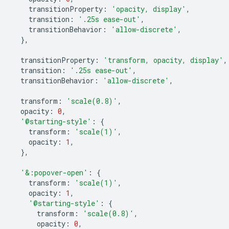
transitionProperty
:
'opacity, display'
,
transition
:
'.25s ease-out'
,
transitionBehavior
:
'allow-discrete'
,
},
transitionProperty
:
'transform, opacity, display'
,
transition
:
'.25s ease-out'
,
transitionBehavior
:
'allow-discrete'
,
transform
:
'scale(0.8)'
,
opacity
:
0
,
'@starting-style'
:
{
transform
:
'scale(1)'
,
opacity
:
1
,
},
'&:popover-open'
:
{
transform
:
'scale(1)'
,
opacity
:
1
,
'@starting-style'
:
{
transform
:
'scale(0.8)'
,
opacity
:
0
,