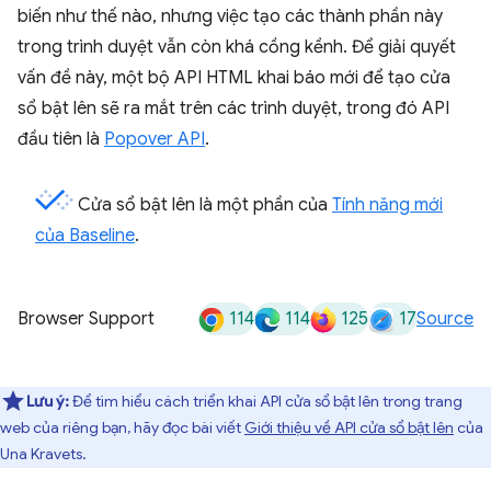
biến như thế nào, nhưng việc tạo các thành phần này
trong trình duyệt vẫn còn khá cồng kềnh. Để giải quyết
vấn đề này, một bộ API HTML khai báo mới để tạo cửa
sổ bật lên sẽ ra mắt trên các trình duyệt, trong đó API
đầu tiên là
Popover API
.
Cửa sổ bật lên là một phần của
Tính năng mới
của Baseline
.
114
114
125
17
Browser Support
Source
Lưu ý:
Để tìm hiểu cách triển khai API cửa sổ bật lên trong trang
web của riêng bạn, hãy đọc bài viết
Giới thiệu về API cửa sổ bật lên
của
Una Kravets.