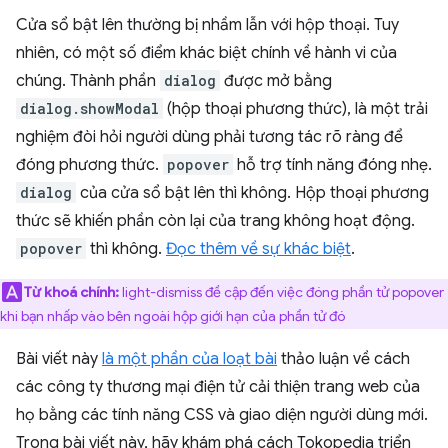
Cửa sổ bật lên thường bị nhầm lẫn với hộp thoại. Tuy
nhiên, có một số điểm khác biệt chính về hành vi của
chúng. Thành phần
dialog
được mở bằng
dialog.showModal
(hộp thoại phương thức), là một trải
nghiệm đòi hỏi người dùng phải tương tác rõ ràng để
đóng phương thức.
popover
hỗ trợ tính năng đóng nhẹ.
dialog
của cửa sổ bật lên thì không. Hộp thoại phương
thức sẽ khiến phần còn lại của trang không hoạt động.
popover
thì không.
Đọc thêm về sự khác biệt
.
Từ khoá chính:
light-dismiss đề cập đến việc đóng phần tử popover
khi bạn nhấp vào bên ngoài hộp giới hạn của phần tử đó
Bài viết này
là một phần của loạt bài
thảo luận về cách
các công ty thương mại điện tử cải thiện trang web của
họ bằng các tính năng CSS và giao diện người dùng mới.
Trong bài viết này, hãy khám phá cách Tokopedia triển