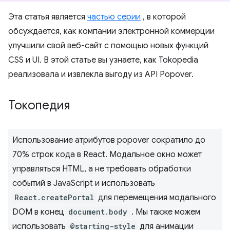
Эта статья является
частью серии
, в которой
обсуждается, как компании электронной коммерции
улучшили свой веб-сайт с помощью новых функций
CSS и UI. В этой статье вы узнаете, как Tokopedia
реализовала и извлекла выгоду из API Popover.
Токопедия
Использование атрибутов popover сократило до
70% строк кода в React. Модальное окно может
управляться HTML, а не требовать обработки
событий в JavaScript и использовать
React.createPortal
для перемещения модального
DOM в конец
document.body
. Мы также можем
использовать
@starting-style
для анимации