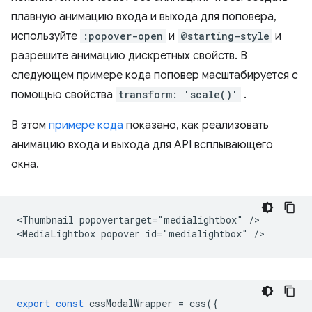
плавную анимацию входа и выхода для поповера,
используйте
:popover-open
и
@starting-style
и
разрешите анимацию дискретных свойств. В
следующем примере кода поповер масштабируется с
помощью свойства
transform: 'scale()'
.
В этом
примере кода
показано, как реализовать
анимацию входа и выхода для API всплывающего
окна.
<Thumbnail popovertarget="medialightbox" />

export
const
cssModalWrapper
=
css
({