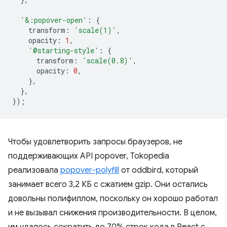
'&:popover-open'
:
{
transform
:
'scale(1)'
,
opacity
:
1
,
'@starting-style'
:
{
transform
:
'scale(0.8)'
,
opacity
:
0
,
},
},
});
Чтобы удовлетворить запросы браузеров, не
поддерживающих API popover, Tokopedia
реализовала
popover-polyfill
от oddbird, который
занимает всего 3,2 КБ с сжатием gzip. Они остались
довольны полифиллом, поскольку он хорошо работал
и не вызывал снижения производительности. В целом,
им удалось сократить до 70% строк кода в React с