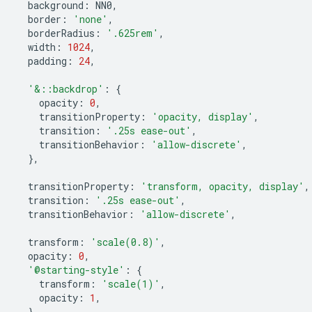
background
:
NN0
,
border
:
'none'
,
borderRadius
:
'.625rem'
,
width
:
1024
,
padding
:
24
,
'&::backdrop'
:
{
opacity
:
0
,
transitionProperty
:
'opacity, display'
,
transition
:
'.25s ease-out'
,
transitionBehavior
:
'allow-discrete'
,
},
transitionProperty
:
'transform, opacity, display'
,
transition
:
'.25s ease-out'
,
transitionBehavior
:
'allow-discrete'
,
transform
:
'scale(0.8)'
,
opacity
:
0
,
'@starting-style'
:
{
transform
:
'scale(1)'
,
opacity
:
1
,
},