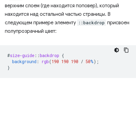
верхним слоем (где находится поповер), который
находится над остальной частью страницы. В
следующем примере элементу
::backdrop
присвоен
полупрозрачный цвет:
#
size-guide
::
backdrop
{
background
:
rgb
(
190
190
190
/
50
%
);
}