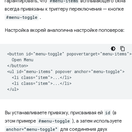
гарантировать, что
#menu-items
всплывающего окна
всегда привязаны к триггеру переключения — кнопке
#menu-toggle
.
Настройка якорей аналогична настройке поповеров:
<button id="menu-toggle" popovertarget="menu-items">

  Open Menu

</button>

<ul id="menu-items" popover anchor="menu-toggle">

  <li class="item">...</li>

  <li class="item">...</li>

Вы устанавливаете привязку, присваивая ей
id
(в
этом примере
#menu-toggle
), а затем используете
anchor="menu-toggle"
для соединения двух