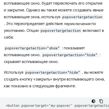
всплывающее окно, будет переключать его открытие
и закрытие. Однако вы также можете создавать явные
всплывающие окна, используя
popovertargetaction
. Это переопределяет действие
переключения
по
умолчанию. Опции
popovertargetaction
включают в
себя:
popovertargetaction="show"
: показывает
всплывающее окно.
popovertargetaction="hide"
:
скрывает всплывающее окно.
Используя
popovertargetaction="hide"
, вы можете
создать кнопку «закрыть» внутри всплывающего окна,
как показано в следующем фрагменте:
<button popovertarget="my-popover" popovertargetactio