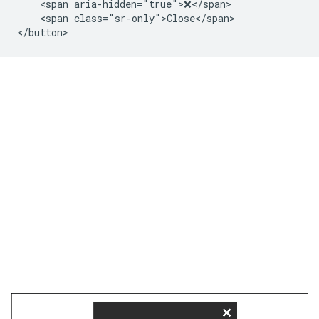
    <span aria-hidden="true">❌</span>

    <span class="sr-only">Close</span>
