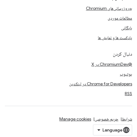
به‌روزرسانی‌های Chromium
مطالعات موردی
بایگانی
پادکست ها و نمایش ها
دنبال کردن
@ChromiumDev در X
یوتیوب
Chrome for Developers در لینکدین
RSS
شرایط
حریم خصوصی
Manage cookies