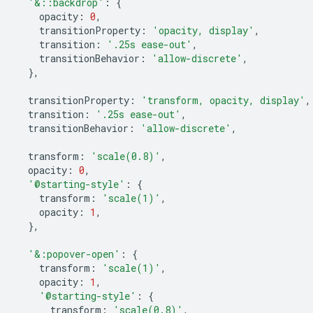
'&::backdrop'
:
{
opacity
:
0
,
transitionProperty
:
'opacity, display'
,
transition
:
'.25s ease-out'
,
transitionBehavior
:
'allow-discrete'
,
},
transitionProperty
:
'transform, opacity, display'
,
transition
:
'.25s ease-out'
,
transitionBehavior
:
'allow-discrete'
,
transform
:
'scale(0.8)'
,
opacity
:
0
,
'@starting-style'
:
{
transform
:
'scale(1)'
,
opacity
:
1
,
},
'&:popover-open'
:
{
transform
:
'scale(1)'
,
opacity
:
1
,
'@starting-style'
:
{
transform
:
'scale(0.8)'
,