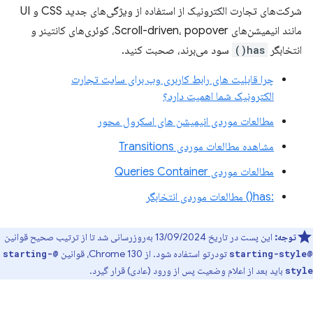
شرکت‌های تجارت الکترونیک از استفاده از ویژگی‌های جدید CSS و UI
مانند انیمیشن‌های Scroll-driven، popover، کوئری‌های کانتینر و
انتخابگر
has()
سود می‌برند، صحبت کنید.
چرا قابلیت های رابط کاربری وب برای سایت تجارت
الکترونیک شما اهمیت دارد؟
مطالعات موردی انیمیشن های اسکرول محور
مشاهده مطالعات موردی Transitions
مطالعات موردی Queries Container
:has() مطالعات موردی انتخابگر
توجه:
این پست در تاریخ 13/09/2024 به‌روزرسانی شد تا از ترتیب صحیح قوانین
تودرتو استفاده شود. از Chrome 130، قوانین
@starting-
@starting-style
باید بعد از اعلام وضعیت پس از ورود (عادی) قرار گیرد.
style