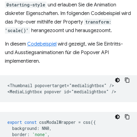
@starting-style
und erlauben Sie die Animation
diskreter Eigenschaften. Im folgenden Codebeispiel wird
das Pop-over mithilfe der Property
transform:
'scale()'
herangezoomt und herausgezoomt.
In diesem
Codebeispiel
wird gezeigt, wie Sie Eintritts-
und Ausstiegsanimationen für die Popover API
implementieren.
<Thumbnail popovertarget="medialightbox" />

export
const
cssModalWrapper
=
css
({
background
:
NN0
,
border
:
'none'
,