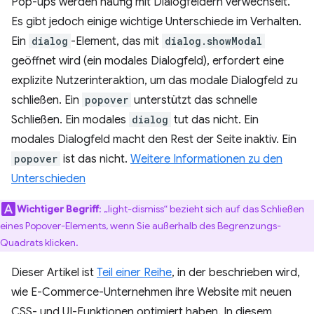
Pop-ups werden häufig mit Dialogfeldern verwechselt.
Es gibt jedoch einige wichtige Unterschiede im Verhalten.
Ein
dialog
-Element, das mit
dialog.showModal
geöffnet wird (ein modales Dialogfeld), erfordert eine
explizite Nutzerinteraktion, um das modale Dialogfeld zu
schließen. Ein
popover
unterstützt das schnelle
Schließen. Ein modales
dialog
tut das nicht. Ein
modales Dialogfeld macht den Rest der Seite inaktiv. Ein
popover
ist das nicht.
Weitere Informationen zu den
Unterschieden
Wichtiger Begriff
:
„light-dismiss“ bezieht sich auf das Schließen
eines Popover-Elements, wenn Sie außerhalb des Begrenzungs-
Quadrats klicken.
Dieser Artikel ist
Teil einer Reihe
, in der beschrieben wird,
wie E-Commerce-Unternehmen ihre Website mit neuen
CSS- und UI-Funktionen optimiert haben. In diesem