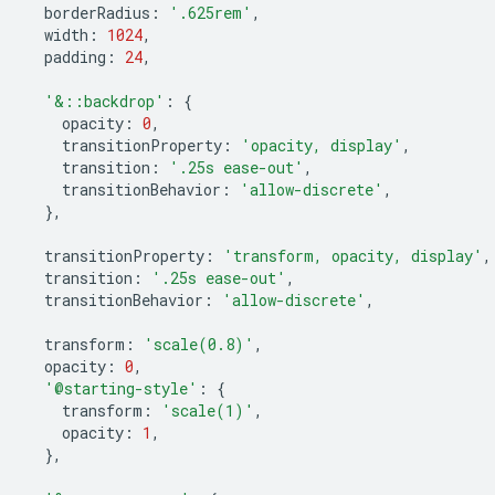
borderRadius
:
'.625rem'
,
width
:
1024
,
padding
:
24
,
'&::backdrop'
:
{
opacity
:
0
,
transitionProperty
:
'opacity, display'
,
transition
:
'.25s ease-out'
,
transitionBehavior
:
'allow-discrete'
,
},
transitionProperty
:
'transform, opacity, display'
,
transition
:
'.25s ease-out'
,
transitionBehavior
:
'allow-discrete'
,
transform
:
'scale(0.8)'
,
opacity
:
0
,
'@starting-style'
:
{
transform
:
'scale(1)'
,
opacity
:
1
,
},