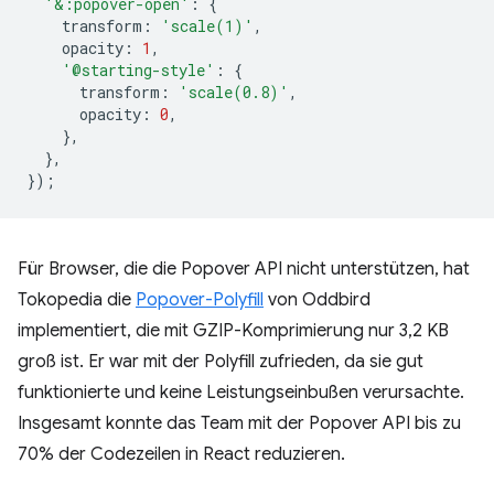
'&:popover-open'
:
{
transform
:
'scale(1)'
,
opacity
:
1
,
'@starting-style'
:
{
transform
:
'scale(0.8)'
,
opacity
:
0
,
},
},
});
Für Browser, die die Popover API nicht unterstützen, hat
Tokopedia die
Popover-Polyfill
von Oddbird
implementiert, die mit GZIP-Komprimierung nur 3,2 KB
groß ist. Er war mit der Polyfill zufrieden, da sie gut
funktionierte und keine Leistungseinbußen verursachte.
Insgesamt konnte das Team mit der Popover API bis zu
70% der Codezeilen in React reduzieren.