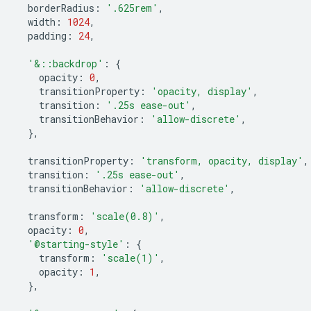
borderRadius
:
'.625rem'
,
width
:
1024
,
padding
:
24
,
'&::backdrop'
:
{
opacity
:
0
,
transitionProperty
:
'opacity, display'
,
transition
:
'.25s ease-out'
,
transitionBehavior
:
'allow-discrete'
,
},
transitionProperty
:
'transform, opacity, display'
,
transition
:
'.25s ease-out'
,
transitionBehavior
:
'allow-discrete'
,
transform
:
'scale(0.8)'
,
opacity
:
0
,
'@starting-style'
:
{
transform
:
'scale(1)'
,
opacity
:
1
,
},