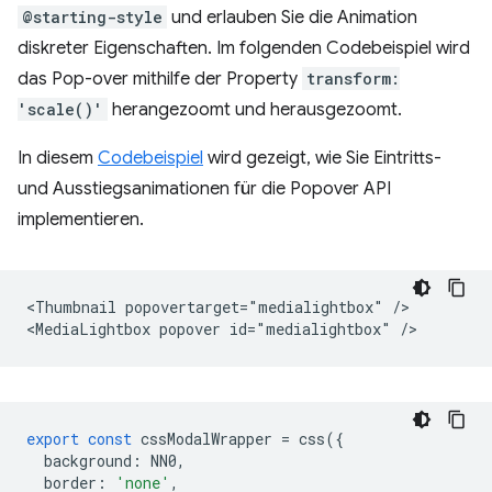
@starting-style
und erlauben Sie die Animation
diskreter Eigenschaften. Im folgenden Codebeispiel wird
das Pop-over mithilfe der Property
transform:
'scale()'
herangezoomt und herausgezoomt.
In diesem
Codebeispiel
wird gezeigt, wie Sie Eintritts-
und Ausstiegsanimationen für die Popover API
implementieren.
<Thumbnail popovertarget="medialightbox" />

export
const
cssModalWrapper
=
css
({
background
:
NN0
,
border
:
'none'
,