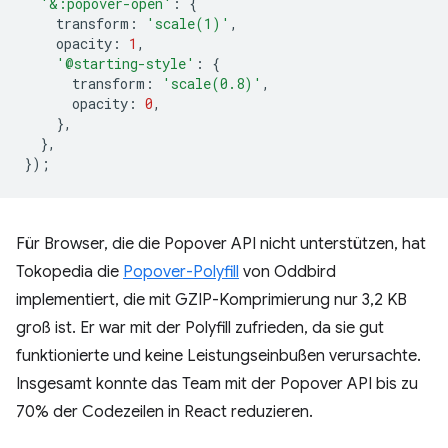
'&:popover-open'
:
{
transform
:
'scale(1)'
,
opacity
:
1
,
'@starting-style'
:
{
transform
:
'scale(0.8)'
,
opacity
:
0
,
},
},
});
Für Browser, die die Popover API nicht unterstützen, hat
Tokopedia die
Popover-Polyfill
von Oddbird
implementiert, die mit GZIP-Komprimierung nur 3,2 KB
groß ist. Er war mit der Polyfill zufrieden, da sie gut
funktionierte und keine Leistungseinbußen verursachte.
Insgesamt konnte das Team mit der Popover API bis zu
70% der Codezeilen in React reduzieren.