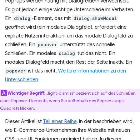
Pop-ups werden häufig mit Dialogfeldern verwechselt.
Es gibt jedoch einige wichtige Unterschiede im Verhalten.
Ein
dialog
-Element, das mit
dialog.showModal
geöffnet wird (ein modales Dialogfeld), erfordert eine
explizite Nutzerinteraktion, um das modale Dialogfeld zu
schließen. Ein
popover
unterstützt das schnelle
Schließen. Ein modales
dialog
tut das nicht. Ein
modales Dialogfeld macht den Rest der Seite inaktiv. Ein
popover
ist das nicht.
Weitere Informationen zu den
Unterschieden
Wichtiger Begriff
:
„light-dismiss“ bezieht sich auf das Schließen
eines Popover-Elements, wenn Sie außerhalb des Begrenzungs-
Quadrats klicken.
Dieser Artikel ist
Teil einer Reihe
, in der beschrieben wird,
wie E-Commerce-Unternehmen ihre Website mit neuen
CSS- und UI-Funktionen optimiert haben. In diesem