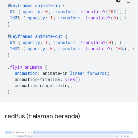
@
keyframes
animate-in
{
0
%
{
opacity
:
0
;
transform
:
translateY
(
10
%
);
}
100
%
{
opacity
:
1
;
transform
:
translateY
(
0
);
}
}
@
keyframes
animate-out
{
0
%
{
opacity
:
1
;
transform
:
translateY
(
0
);
}
100
%
{
opacity
:
0
;
transform
:
translateY
(
-10
%
);
}
}
.
flyin_animate
{
animation
:
animate-in
linear
forwards
;
animation-timeline
:
view
();
animation-range
:
entry
;
}
red
Bus (Halaman beranda)