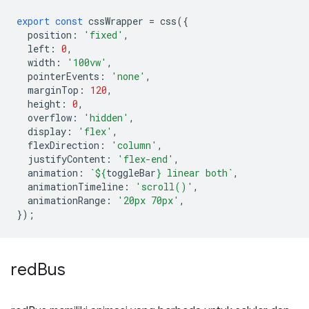
export
const
cssWrapper
=
css
({
position
:
'fixed'
,
left
:
0
,
width
:
'100vw'
,
pointerEvents
:
'none'
,
marginTop
:
120
,
height
:
0
,
overflow
:
'hidden'
,
display
:
'flex'
,
flexDirection
:
'column'
,
justifyContent
:
'flex-end'
,
animation
:
`
${
toggleBar
}
 linear both`
,
animationTimeline
:
'scroll()'
,
animationRange
:
'20px 70px'
,
});
red
Bus