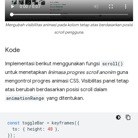
Mengubah visibilitas animasi pada kolom tetap atas berdasarkan posisi
scroll pengguna.
Kode
Implementasi berikut menggunakan fungsi
scroll()
untuk menetapkan
linimasa progres scroll anonim
guna
mengontrol progres animasi CSS. Visibilitas panel tetap
atas berubah berdasarkan posisi scroll dalam
animationRange
yang ditentukan.
const
toggleBar
=
keyframes
({
to
:
{
height
:
48
},
});