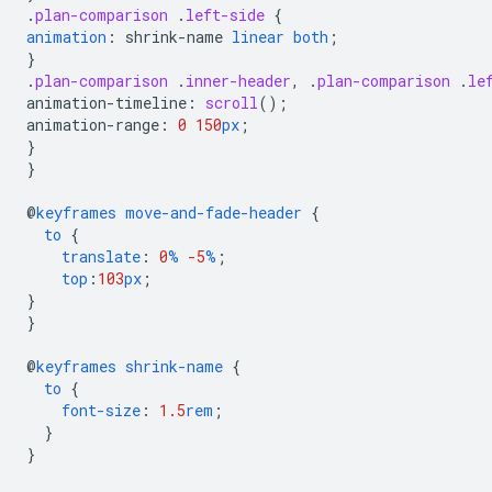
.
plan-comparison
.
left-side
{
animation
:
shrink-name
linear
both
;
}
.
plan-comparison
.
inner-header
,
.
plan-comparison
.
le
animation-timeline
:
scroll
();
animation-range
:
0
150
px
;
}
}
@
keyframes
move-and-fade-header
{
to
{
translate
:
0
%
-5
%
;
top
:
103
px
;
}
}
@
keyframes
shrink-name
{
to
{
font-size
:
1.5
rem
;
}
}