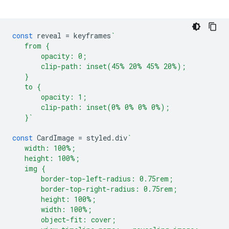
const
reveal
=
keyframes
`
   from {
       opacity: 0;
       clip-path: inset(45% 20% 45% 20%);
   }
   to {
       opacity: 1;
       clip-path: inset(0% 0% 0% 0%);
   }`
const
CardImage
=
styled
.
div
`
   width: 100%;
   height: 100%;
   img {
       border-top-left-radius: 0.75rem;
       border-top-right-radius: 0.75rem;
       height: 100%;
       width: 100%;
       object-fit: cover;