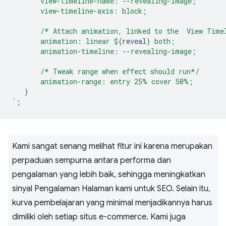
       view-timeline-name: --revealing-image;
       view-timeline-axis: block;
       /* Attach animation, linked to the  View Time
       animation: linear 
${
reveal
}
 both;
       animation-timeline: --revealing-image;
       /* Tweak range when effect should run*/
       animation-range: entry 25% cover 50%;
   }
`
;
Kami sangat senang melihat fitur ini karena merupakan
perpaduan sempurna antara performa dan
pengalaman yang lebih baik, sehingga meningkatkan
sinyal Pengalaman Halaman kami untuk SEO. Selain itu,
kurva pembelajaran yang minimal menjadikannya harus
dimiliki oleh setiap situs e-commerce. Kami juga