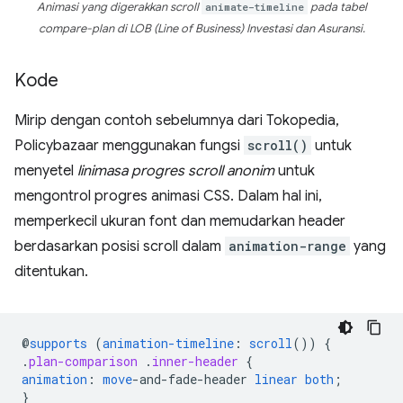
Animasi yang digerakkan scroll
animate-timeline
pada tabel
compare-plan di LOB (Line of Business) Investasi dan Asuransi.
Kode
Mirip dengan contoh sebelumnya dari Tokopedia,
Policybazaar menggunakan fungsi
scroll()
untuk
menyetel
linimasa progres scroll anonim
untuk
mengontrol progres animasi CSS. Dalam hal ini,
memperkecil ukuran font dan memudarkan header
berdasarkan posisi scroll dalam
animation-range
yang
ditentukan.
@
supports
(
animation-timeline
:
scroll
())
{
.
plan-comparison
.
inner-header
{
animation
:
move
-
and-fade-header
linear
both
;
}