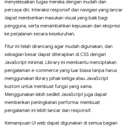
menyelesaikan tugas mereka dengan mudah dan
percaya diri. Interaksi responsif dan navigasi yang lancar
dapat memberikan masukan visual yang baik bagi
pengguna, serta menambahkan kepuasan dan ekspresi
ke perjalanan secara keseluruhan.
Fitur ini telah dirancang agar mudah digunakan, dan
sebagian besar dapat diterapkan di CSS dengan
JavaScript minimal. Library ini membantu menciptakan
pengalaman e-commerce yang luar biasa tanpa harus
menggunakan library pihak ketiga atau JavaScript
kustom untuk membuat fungsi yang sama.
Menggunakan lebih sedikit JavaScript juga dapat
memberikan peningkatan performa: membuat
pengalaman ini lebih lancar dan responsif.
Kemampuan UI web dapat digunakan di semua bagian