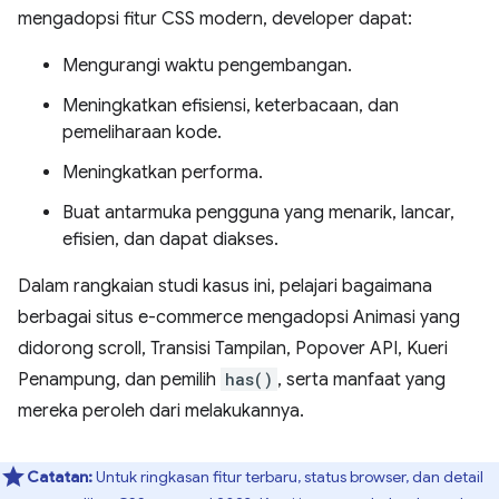
mengadopsi fitur CSS modern, developer dapat:
Mengurangi waktu pengembangan.
Meningkatkan efisiensi, keterbacaan, dan
pemeliharaan kode.
Meningkatkan performa.
Buat antarmuka pengguna yang menarik, lancar,
efisien, dan dapat diakses.
Dalam rangkaian studi kasus ini, pelajari bagaimana
berbagai situs e-commerce mengadopsi Animasi yang
didorong scroll, Transisi Tampilan, Popover API, Kueri
Penampung, dan pemilih
has()
, serta manfaat yang
mereka peroleh dari melakukannya.
Catatan:
Untuk ringkasan fitur terbaru, status browser, dan detail