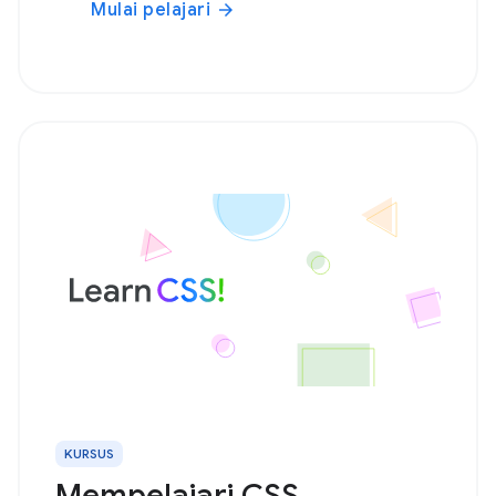
Mulai pelajari
arrow_forward
KURSUS
Mempelajari CSS