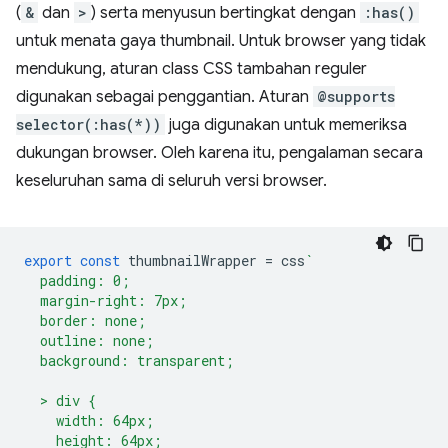
(
&
dan
>
) serta menyusun bertingkat dengan
:has()
untuk menata gaya thumbnail. Untuk browser yang tidak
mendukung, aturan class CSS tambahan reguler
digunakan sebagai penggantian. Aturan
@supports
selector(:has(*))
juga digunakan untuk memeriksa
dukungan browser. Oleh karena itu, pengalaman secara
keseluruhan sama di seluruh versi browser.
export
const
thumbnailWrapper
=
css
`
  padding: 0;
  margin-right: 7px;
  border: none;
  outline: none;
  background: transparent;
  > div {
    width: 64px;
    height: 64px;