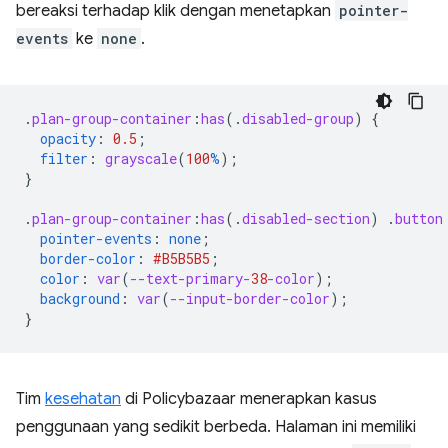
bereaksi terhadap klik dengan menetapkan
pointer-
events
ke
none
.
.
plan-group-container
:
has
(
.
disabled-group
)
{
opacity
:
0.5
;
filter
:
grayscale
(
100
%
);
}
.
plan-group-container
:
has
(
.
disabled-section
)
.
button
pointer-events
:
none
;
border-color
:
#B5B5B5
;
color
:
var
(
--text-primary-
38
-color
);
background
:
var
(
--input-border-color
);
}
Tim
kesehatan
di Policybazaar menerapkan kasus
penggunaan yang sedikit berbeda. Halaman ini memiliki