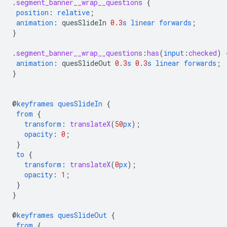
.
segment_banner__wrap__questions
{
position
:
relative
;
animation
:
quesSlideIn
0.3
s
linear
forwards
;
}
.
segment_banner__wrap__questions
:
has
(
input
:
checked
)
animation
:
quesSlideOut
0.3
s
0.3
s
linear
forwards
;
}
@
keyframes
quesSlideIn
{
from
{
transform
:
translateX
(
50
px
);
opacity
:
0
;
}
to
{
transform
:
translateX
(
0
px
);
opacity
:
1
;
}
}
@
keyframes
quesSlideOut
{
from
{