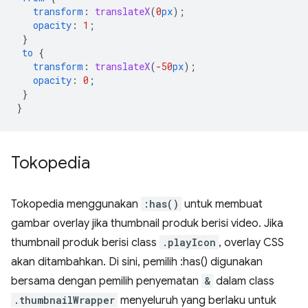
transform
:
translateX
(
0
px
);
opacity
:
1
;
}
to
{
transform
:
translateX
(
-50
px
);
opacity
:
0
;
}
}
Tokopedia
Tokopedia menggunakan
:has()
untuk membuat
gambar overlay jika thumbnail produk berisi video. Jika
thumbnail produk berisi class
.playIcon
, overlay CSS
akan ditambahkan. Di sini, pemilih :has() digunakan
bersama dengan pemilih penyematan
&
dalam class
.thumbnailWrapper
menyeluruh yang berlaku untuk