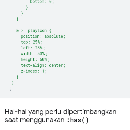
          bottom: 0;
        }
      }
    }
    & > .playIcon {
      position: absolute;
      top: 25%;
      left: 25%;
      width: 50%;
      height: 50%;
      text-align: center;
      z-index: 1;
    }
  }
`
;
Hal-hal yang perlu dipertimbangkan
saat menggunakan
:
has(
)