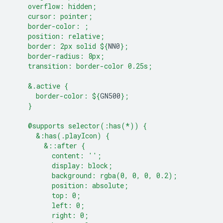
    overflow: hidden;
    cursor: pointer;
    border-color: ;
    position: relative;
    border: 2px solid 
${
NN0
}
;
    border-radius: 8px;
    transition: border-color 0.25s;
    &.active {
      border-color: 
${
GN500
}
;
    }
    @supports selector(:has(*)) {
      &:has(.playIcon) {
        &::after {
          content: '';
          display: block;
          background: rgba(0, 0, 0, 0.2);
          position: absolute;
          top: 0;
          left: 0;
          right: 0;