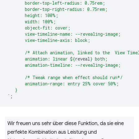
       border-top-left-radius: 0.75rem;
       border-top-right-radius: 0.75rem;
       height: 100%;
       width: 100%;
       object-fit: cover;
       view-timeline-name: --revealing-image;
       view-timeline-axis: block;
       /* Attach animation, linked to the  View Time
       animation: linear 
${
reveal
}
 both;
       animation-timeline: --revealing-image;
       /* Tweak range when effect should run*/
       animation-range: entry 25% cover 50%;
   }
`
;
Wir freuen uns sehr über diese Funktion, da sie eine
perfekte Kombination aus Leistung und