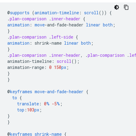
@
supports
(
animation-timeline
:
scroll
())
{
.
plan-comparison
.
inner-header
{
animation
:
move
-
and-fade-header
linear
both
;
}
.
plan-comparison
.
left-side
{
animation
:
shrink-name
linear
both
;
}
.
plan-comparison
.
inner-header
,
.
plan-comparison
.
le
animation-timeline
:
scroll
();
animation-range
:
0
150
px
;
}
}
@
keyframes
move-and-fade-header
{
to
{
translate
:
0
%
-5
%
;
top
:
103
px
;
}
}
@
keyframes
shrink-name
{