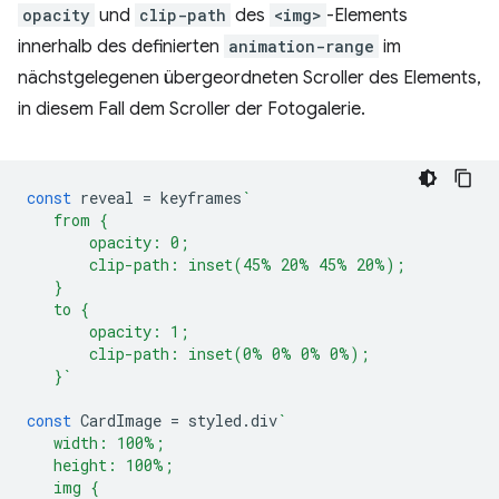
opacity
und
clip-path
des
<img>
-Elements
innerhalb des definierten
animation-range
im
nächstgelegenen übergeordneten Scroller des Elements,
in diesem Fall dem Scroller der Fotogalerie.
const
reveal
=
keyframes
`
   from {
       opacity: 0;
       clip-path: inset(45% 20% 45% 20%);
   }
   to {
       opacity: 1;
       clip-path: inset(0% 0% 0% 0%);
   }`
const
CardImage
=
styled
.
div
`
   width: 100%;
   height: 100%;
   img {