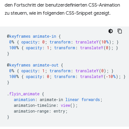
den Fortschritt der benutzerdefinierten CSS-Animation
zu steuern, wie im folgenden CSS-Snippet gezeigt.
@
keyframes
animate-in
{
0
%
{
opacity
:
0
;
transform
:
translateY
(
10
%
);
}
100
%
{
opacity
:
1
;
transform
:
translateY
(
0
);
}
}
@
keyframes
animate-out
{
0
%
{
opacity
:
1
;
transform
:
translateY
(
0
);
}
100
%
{
opacity
:
0
;
transform
:
translateY
(
-10
%
);
}
}
.
flyin_animate
{
animation
:
animate-in
linear
forwards
;
animation-timeline
:
view
();
animation-range
:
entry
;
}