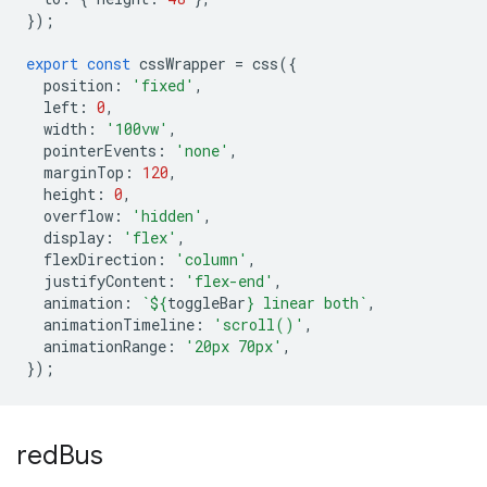
});
export
const
cssWrapper
=
css
({
position
:
'fixed'
,
left
:
0
,
width
:
'100vw'
,
pointerEvents
:
'none'
,
marginTop
:
120
,
height
:
0
,
overflow
:
'hidden'
,
display
:
'flex'
,
flexDirection
:
'column'
,
justifyContent
:
'flex-end'
,
animation
:
`
${
toggleBar
}
 linear both`
,
animationTimeline
:
'scroll()'
,
animationRange
:
'20px 70px'
,
});
red
Bus