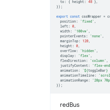
to
:
{
height
:
48
},
});
export
const
cssWrapper
=
c
position
:
'fixed'
,
left
:
0
,
width
:
'100vw'
,
pointerEvents
:
'none'
,
marginTop
:
120
,
height
:
0
,
overflow
:
'hidden'
,
display
:
'flex'
,
flexDirection
:
'column'
,
justifyContent
:
'flex-en
animation
:
`
${
toggleBar
}
 
animationTimeline
:
'scro
animationRange
:
'20px 70
});
red
Bus