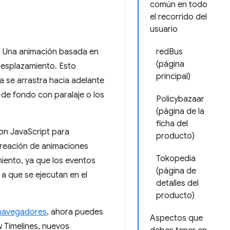
común en todo
el recorrido del
usuario
. Una animación basada en
redBus
(página
desplazamiento. Esto
principal)
da se arrastra hacia adelante
 de fondo con paralaje o los
Policybazaar
(página de la
ficha del
on JavaScript para
producto)
 creación de animaciones
Tokopedia
iento, ya que los eventos
(página de
a que se ejecutan en el
detalles del
producto)
 navegadores
, ahora puedes
Aspectos que
w Timelines, nuevos