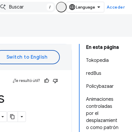
/
Acceder
En esta página
Tokopedia
redBus
¿Te resultó útil?
Policybazaar
s
Animaciones
controladas
por el
desplazamient
o como patrón