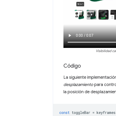
Visibilidad c
Código
La siguiente implementació
desplazamiento
para control
la posición de desplazamie
const
toggleBar
=
keyframes