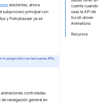
debes tener en
tions
existentes, ahora
cuenta cuando
el subproceso principal con
usas la API de
Scroll-driven
Bus y Policybazaar ya se
Animations
Recursos
u propio sitio con las nuevas APIs,
r animaciones controladas
ia de navegación general en