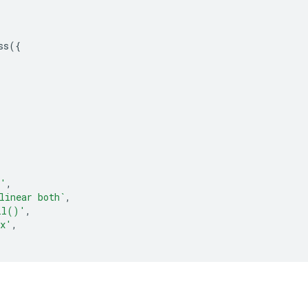
ss
({
d'
,
linear both`
,
ll()'
,
px'
,