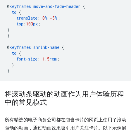
@
keyframes
move-and-fade-header
{
to
{
translate
:
0
%
-5
%
;
top
:
103
px
;
}
}
@
keyframes
shrink-name
{
to
{
font-size
:
1.5
rem
;
}
}
将滚动条驱动的动画作为用户体验历程
中的常见模式
所有精选的电子商务公司都在包含卡片的网页上使用了滚动
驱动的动画，通过动画效果吸引用户关注卡片。以下示例展