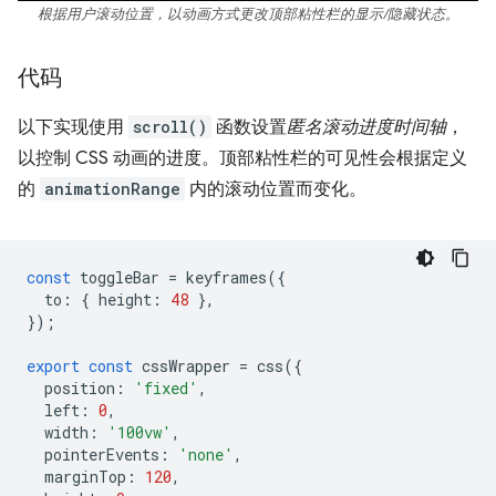
根据用户滚动位置，以动画方式更改顶部粘性栏的显示/隐藏状态。
代码
以下实现使用
scroll()
函数设置
匿名滚动进度时间轴
，
以控制 CSS 动画的进度。顶部粘性栏的可见性会根据定义
的
animationRange
内的滚动位置而变化。
const
toggleBar
=
keyframes
({
to
:
{
height
:
48
},
});
export
const
cssWrapper
=
css
({
position
:
'fixed'
,
left
:
0
,
width
:
'100vw'
,
pointerEvents
:
'none'
,
marginTop
:
120
,