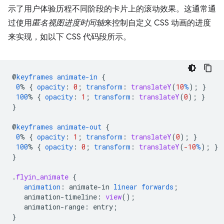
示了用户体验历程不同阶段的卡片上的滚动效果。这通常通
过使用
匿名视图进度时间轴
来控制自定义 CSS 动画的进度
来实现，如以下 CSS 代码段所示。
@
keyframes
animate-in
{
0
%
{
opacity
:
0
;
transform
:
translateY
(
10
%
);
}
100
%
{
opacity
:
1
;
transform
:
translateY
(
0
);
}
}
@
keyframes
animate-out
{
0
%
{
opacity
:
1
;
transform
:
translateY
(
0
);
}
100
%
{
opacity
:
0
;
transform
:
translateY
(
-10
%
);
}
}
.
flyin_animate
{
animation
:
animate-in
linear
forwards
;
animation-timeline
:
view
();
animation-range
:
entry
;
}