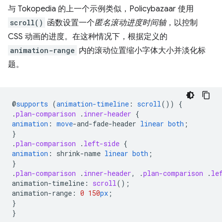
与 Tokopedia 的上一个示例类似，Policybazaar 使用
scroll()
函数设置一个
匿名滚动进度时间轴
，以控制
CSS 动画的进度。在这种情况下，根据定义的
animation-range
内的滚动位置缩小字体大小并淡化标
题。
@
supports
(
animation-timeline
:
scroll
())
{
.
plan-comparison
.
inner-header
{
animation
:
move
-
and-fade-header
linear
both
;
}
.
plan-comparison
.
left-side
{
animation
:
shrink-name
linear
both
;
}
.
plan-comparison
.
inner-header
,
.
plan-comparison
.
le
animation-timeline
:
scroll
();
animation-range
:
0
150
px
;
}
}