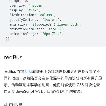
height
:
0
,
overflow
:
'hidden'
,
display
:
'flex'
,
flexDirection
:
'column'
,
justifyContent
:
'flex-end'
,
animation
:
`
${
toggleBar
}
 linear both`
,
animationTimeline
:
'scroll()'
,
animationRange
:
'20px 70px'
,
});
red
Bus
redBus 在其
活动
着陆页上为移动设备和桌面设备设置了不
同的动画，该着陆页会在转化漏斗的早期阶段向所有用户显
示。借助滚动条驱动的动画，他们能够使用 CSS 替换这些
自定义 JavaScript 实现，从而实现相同的效果。
使用场景