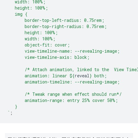
   width: 100%;
   height: 100%;
   img {
       border-top-left-radius: 0.75rem;
       border-top-right-radius: 0.75rem;
       height: 100%;
       width: 100%;
       object-fit: cover;
       view-timeline-name: --revealing-image;
       view-timeline-axis: block;
       /* Attach animation, linked to the  View Time
       animation: linear 
${
reveal
}
 both;
       animation-timeline: --revealing-image;
       /* Tweak range when effect should run*/
       animation-range: entry 25% cover 50%;
   }
`
;