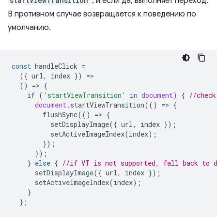
startViewTransition
, и если да, выполняет переход.
В противном случае возвращается к поведению по
умолчанию.
const
handleClick
=
({
url
,
index
})
=
()
=
>
{
if
(
'startViewTransition'
in
document
)
{
//check
document
.
startViewTransition
(()
=
>
{
flushSync
(()
=
>
{
setDisplayImage
({
url
,
index
});
setActiveImageIndex
(
index
);
});
});
}
else
{
//if VT is not supported, fall back to 
setDisplayImage
({
url
,
index
});
setActiveImageIndex
(
index
);
}
};