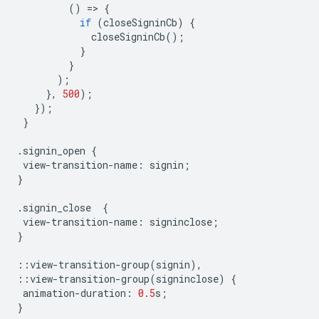
()
=
>
{
if
(
closeSigninCb
)
{
closeSigninCb
();
}
}
);
},
500
);
});
}
.
signin_open
{
view
-
transition
-
name
:
signin
;
}
.
signin_close
{
view
-
transition
-
name
:
signinclose
;
}
::
view
-
transition
-
group
(
signin
),
::
view
-
transition
-
group
(
signinclose
)
{
animation
-
duration
:
0.5
s
;
}