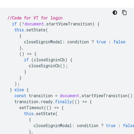
//Code for VT for login
if
(
!
document
.
startViewTransition
)
{
this
.
setState
(
{
closeSigninModal
:
condition
?
true
:
false
},
()
=
>
{
if
(
closeSigninCb
)
{
closeSigninCb
();
}
}
);
}
else
{
const
transition
=
document
.
startViewTransition
()
transition
.
ready
.
finally
(()
=
>
{
setTimeout
(()
=
>
{
this
.
setState
(
{
closeSigninModal
:
condition
?
true
:
fals
},