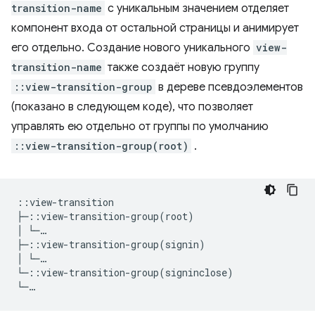
transition-name
с уникальным значением отделяет
компонент входа от остальной страницы и анимирует
его отдельно. Создание нового уникального
view-
transition-name
также создаёт новую группу
::view-transition-group
в дереве псевдоэлементов
(показано в следующем коде), что позволяет
управлять ею отдельно от группы по умолчанию
::view-transition-group(root)
.
::view-transition

├─::view-transition-group(root)

│ └─…

├─::view-transition-group(signin)

│ └─…

└─::view-transition-group(signinclose)   
