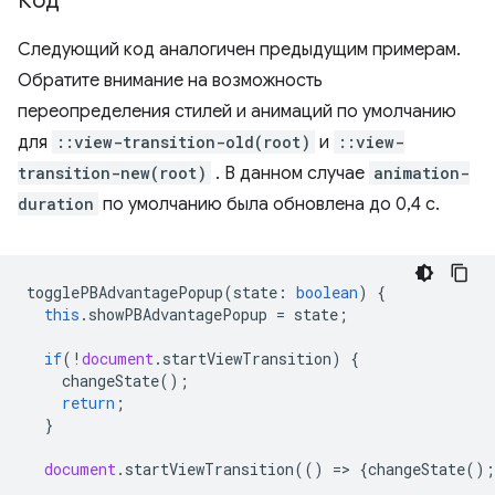
Код
Следующий код аналогичен предыдущим примерам.
Обратите внимание на возможность
переопределения стилей и анимаций по умолчанию
для
::view-transition-old(root)
и
::view-
transition-new(root)
. В данном случае
animation-
duration
по умолчанию была обновлена ​​до 0,4 с.
togglePBAdvantagePopup
(
state
:
boolean
)
{
this
.
showPBAdvantagePopup
=
state
;
if
(
!
document
.
startViewTransition
)
{
changeState
();
return
;
}
document
.
startViewTransition
(()
=
>
{
changeState
();