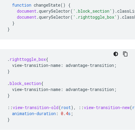
function
changeState
()
{
document
.
querySelector
(
'.block_section'
).
classLi
document
.
querySelector
(
'.righttoggle_box'
).
class
}
}
.
righttoggle_box
{
view-transition-name
:
advantage-transition
;
}
.
block_section
{
view-transition-name
:
advantage-transition
;
}
::
view-transition-old
(
root
),
::
view-transition-new
(
r
animation-duration
:
0.4
s
;
}