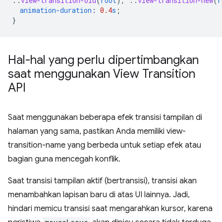
::
view-transition-old
(
root
),
::
view-transition-new
(
r
animation-duration
:
0.4
s
;
}
Hal-hal yang perlu dipertimbangkan
saat menggunakan View Transition
API
Saat menggunakan beberapa efek transisi tampilan di
halaman yang sama, pastikan Anda memiliki view-
transition-name yang berbeda untuk setiap efek atau
bagian guna mencegah konflik.
Saat transisi tampilan aktif (bertransisi), transisi akan
menambahkan lapisan baru di atas UI lainnya. Jadi,
hindari memicu transisi saat mengarahkan kursor, karena