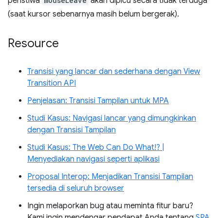
peristiwa
mouseLeave
akan dipicu secara tidak terduga
(saat kursor sebenarnya masih belum bergerak).
Resource
Transisi yang lancar dan sederhana dengan View
Transition API
Penjelasan: Transisi Tampilan untuk MPA
Studi Kasus: Navigasi lancar yang dimungkinkan
dengan Transisi Tampilan
Studi Kasus: The Web Can Do What!? |
Menyediakan navigasi seperti aplikasi
Proposal Interop: Menjadikan Transisi Tampilan
tersedia di seluruh browser
Ingin melaporkan bug atau meminta fitur baru?
Kami ingin mendengar pendapat Anda tentang
SPA