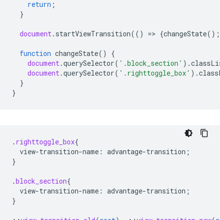
return
;
}
document
.
startViewTransition
(()
=
>
{
changeState
();
function
changeState
()
{
document
.
querySelector
(
'.block_section'
).
classLi
document
.
querySelector
(
'.righttoggle_box'
).
class
}
}
.
righttoggle_box
{
view-transition-name
:
advantage-transition
;
}
.
block_section
{
view-transition-name
:
advantage-transition
;
}