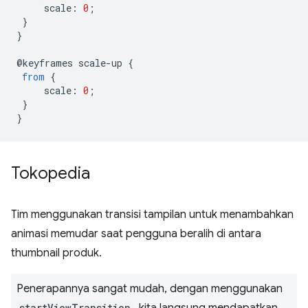
scale
:
0
;
}
}
@
keyframes
scale
-
up
{
from
{
scale
:
0
;
}
}
Tokopedia
Tim menggunakan transisi tampilan untuk menambahkan
animasi memudar saat pengguna beralih di antara
thumbnail produk.
Penerapannya sangat mudah, dengan menggunakan
startViewTransition
, kita langsung mendapatkan