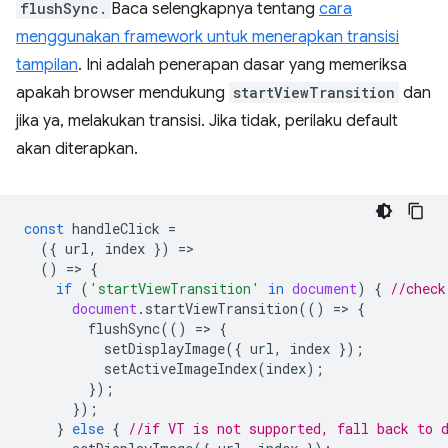
flushSync.
Baca selengkapnya tentang
cara
menggunakan framework untuk menerapkan transisi
tampilan
. Ini adalah penerapan dasar yang memeriksa
apakah browser mendukung
startViewTransition
dan
jika ya, melakukan transisi. Jika tidak, perilaku default
akan diterapkan.
const
handleClick
=
({
url
,
index
})
=
()
=
>
{
if
(
'startViewTransition'
in
document
)
{
//check
document
.
startViewTransition
(()
=
>
{
flushSync
(()
=
>
{
setDisplayImage
({
url
,
index
});
setActiveImageIndex
(
index
);
});
});
}
else
{
//if VT is not supported, fall back to 