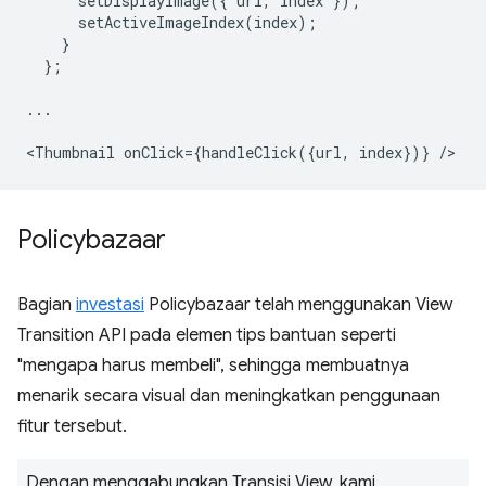
setDisplayImage
({
url
,
index
});
setActiveImageIndex
(
index
);
}
};
...
<
Thumbnail
onClick
=
{
handleClick
({
url
,
index
})}
/
Policybazaar
Bagian
investasi
Policybazaar telah menggunakan View
Transition API pada elemen tips bantuan seperti
"mengapa harus membeli", sehingga membuatnya
menarik secara visual dan meningkatkan penggunaan
fitur tersebut.
Dengan menggabungkan Transisi View, kami