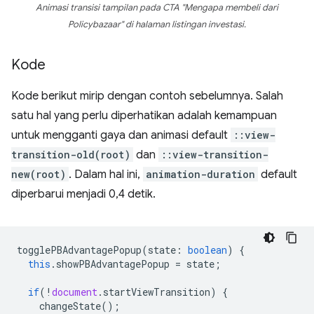
Animasi transisi tampilan pada CTA "Mengapa membeli dari
Policybazaar" di halaman listingan investasi.
Kode
Kode berikut mirip dengan contoh sebelumnya. Salah
satu hal yang perlu diperhatikan adalah kemampuan
untuk mengganti gaya dan animasi default
::view-
transition-old(root)
dan
::view-transition-
new(root)
. Dalam hal ini,
animation-duration
default
diperbarui menjadi 0,4 detik.
togglePBAdvantagePopup
(
state
:
boolean
)
{
this
.
showPBAdvantagePopup
=
state
;
if
(
!
document
.
startViewTransition
)
{
changeState
();