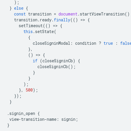
);
}
else
{
const
transition
=
document
.
startViewTransition
()
transition
.
ready
.
finally
(()
=
>
{
setTimeout
(()
=
>
{
this
.
setState
(
{
closeSigninModal
:
condition
?
true
:
fals
},
()
=
>
{
if
(
closeSigninCb
)
{
closeSigninCb
();
}
}
);
},
500
);
});
}
.
signin_open
{
view
-
transition
-
name
:
signin
;
}