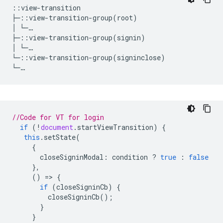
::view-transition

├─::view-transition-group(root)

│ └─…

├─::view-transition-group(signin)

│ └─…

└─::view-transition-group(signinclose)   

//Code for VT for login
if
(
!
document
.
startViewTransition
)
{
this
.
setState
(
{
closeSigninModal
:
condition
?
true
:
false
},
()
=
>
{
if
(
closeSigninCb
)
{
closeSigninCb
();
}
}