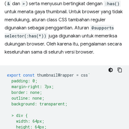
(
&
dan
>
) serta menyusun bertingkat dengan
:has()
untuk menata gaya thumbnail. Untuk browser yang tidak
mendukung, aturan class CSS tambahan reguler
digunakan sebagai penggantian. Aturan
@supports
selector(:has(*))
juga digunakan untuk memeriksa
dukungan browser. Oleh karena itu, pengalaman secara
keseluruhan sama di seluruh versi browser.
export
const
thumbnailWrapper
=
css
`
  padding: 0;
  margin-right: 7px;
  border: none;
  outline: none;
  background: transparent;
  > div {
    width: 64px;
    height: 64px;