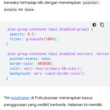
bereaksi terhadap klik dengan menetapkan
pointer-
events
ke
none
.
.
plan-group-container
:
has
(
.
disabled-group
)
{
opacity
:
0.5
;
filter
:
grayscale
(
100
%
);
}
.
plan-group-container
:
has
(
.
disabled-section
)
.
button
pointer-events
:
none
;
border-color
:
#B5B5B5
;
color
:
var
(
--text-primary-
38
-color
);
background
:
var
(
--input-border-color
);
}
Tim
kesehatan
di Policybazaar menerapkan kasus
penggunaan yang sedikit berbeda. Halaman ini memiliki