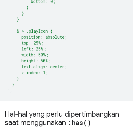
          bottom: 0;
        }
      }
    }
    & > .playIcon {
      position: absolute;
      top: 25%;
      left: 25%;
      width: 50%;
      height: 50%;
      text-align: center;
      z-index: 1;
    }
  }
`
;
Hal-hal yang perlu dipertimbangkan
saat menggunakan
:
has(
)