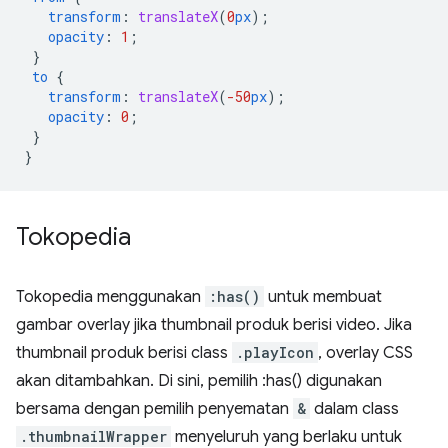
transform
:
translateX
(
0
px
);
opacity
:
1
;
}
to
{
transform
:
translateX
(
-50
px
);
opacity
:
0
;
}
}
Tokopedia
Tokopedia menggunakan
:has()
untuk membuat
gambar overlay jika thumbnail produk berisi video. Jika
thumbnail produk berisi class
.playIcon
, overlay CSS
akan ditambahkan. Di sini, pemilih :has() digunakan
bersama dengan pemilih penyematan
&
dalam class
.thumbnailWrapper
menyeluruh yang berlaku untuk