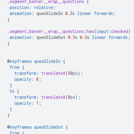
.
segment_banner__wrap__questions
{
position
:
relative
;
animation
:
quesSlideIn
0.3
s
linear
forwards
;
}
.
segment_banner__wrap__questions
:
has
(
input
:
checked
)
animation
:
quesSlideOut
0.3
s
0.3
s
linear
forwards
;
}
@
keyframes
quesSlideIn
{
from
{
transform
:
translateX
(
50
px
);
opacity
:
0
;
}
to
{
transform
:
translateX
(
0
px
);
opacity
:
1
;
}
}
@
keyframes
quesSlideOut
{
from
{