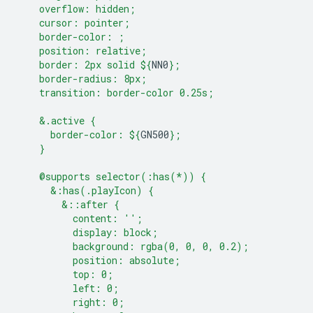
    overflow: hidden;
    cursor: pointer;
    border-color: ;
    position: relative;
    border: 2px solid 
${
NN0
}
;
    border-radius: 8px;
    transition: border-color 0.25s;
    &.active {
      border-color: 
${
GN500
}
;
    }
    @supports selector(:has(*)) {
      &:has(.playIcon) {
        &::after {
          content: '';
          display: block;
          background: rgba(0, 0, 0, 0.2);
          position: absolute;
          top: 0;
          left: 0;
          right: 0;