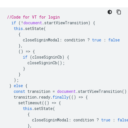
//Code for VT for login
if
(
!
document
.
startViewTransition
)
{
this
.
setState
(
{
closeSigninModal
:
condition
?
true
:
false
},
()
=
>
{
if
(
closeSigninCb
)
{
closeSigninCb
();
}
}
);
}
else
{
const
transition
=
document
.
startViewTransition
()
transition
.
ready
.
finally
(()
=
>
{
setTimeout
(()
=
>
{
this
.
setState
(
{
closeSigninModal
:
condition
?
true
:
fals
},