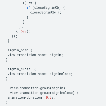
()
=
>
{
if
(
closeSigninCb
)
{
closeSigninCb
();
}
}
);
},
500
);
});
}
.
signin_open
{
view
-
transition
-
name
:
signin
;
}
.
signin_close
{
view
-
transition
-
name
:
signinclose
;
}
::
view
-
transition
-
group
(
signin
),
::
view
-
transition
-
group
(
signinclose
)
{
animation
-
duration
:
0.5
s
;
}