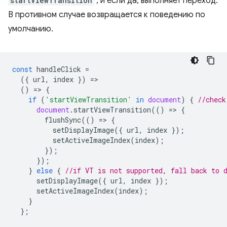
startViewTransition
, и если да, выполняет переход.
В противном случае возвращается к поведению по
умолчанию.
const
handleClick
=
({
url
,
index
})
=
()
=
>
{
if
(
'startViewTransition'
in
document
)
{
//check
document
.
startViewTransition
(()
=
>
{
flushSync
(()
=
>
{
setDisplayImage
({
url
,
index
});
setActiveImageIndex
(
index
);
});
});
}
else
{
//if VT is not supported, fall back to 
setDisplayImage
({
url
,
index
});
setActiveImageIndex
(
index
);
}
};