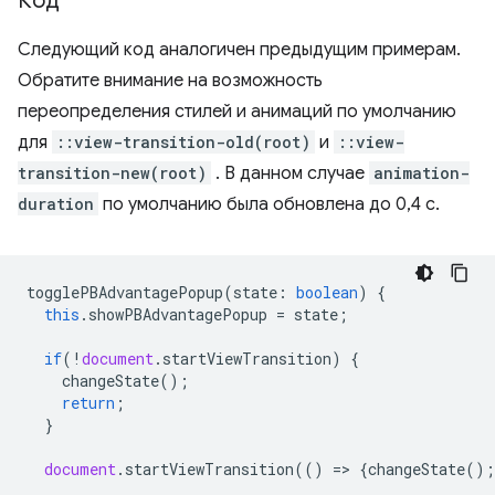
Код
Следующий код аналогичен предыдущим примерам.
Обратите внимание на возможность
переопределения стилей и анимаций по умолчанию
для
::view-transition-old(root)
и
::view-
transition-new(root)
. В данном случае
animation-
duration
по умолчанию была обновлена ​​до 0,4 с.
togglePBAdvantagePopup
(
state
:
boolean
)
{
this
.
showPBAdvantagePopup
=
state
;
if
(
!
document
.
startViewTransition
)
{
changeState
();
return
;
}
document
.
startViewTransition
(()
=
>
{
changeState
();