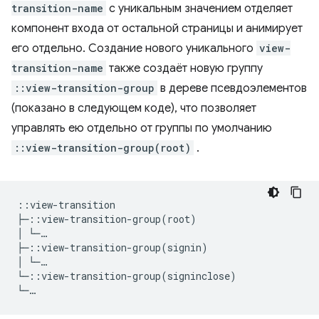
transition-name
с уникальным значением отделяет
компонент входа от остальной страницы и анимирует
его отдельно. Создание нового уникального
view-
transition-name
также создаёт новую группу
::view-transition-group
в дереве псевдоэлементов
(показано в следующем коде), что позволяет
управлять ею отдельно от группы по умолчанию
::view-transition-group(root)
.
::view-transition

├─::view-transition-group(root)

│ └─…

├─::view-transition-group(signin)

│ └─…

└─::view-transition-group(signinclose)   
