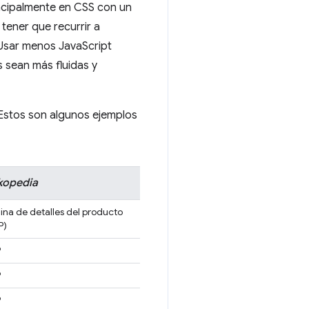
incipalmente en CSS con un
tener que recurrir a
 Usar menos JavaScript
 sean más fluidas y
 Estos son algunos ejemplos
kopedia
ina de detalles del producto
P)
P
P
P