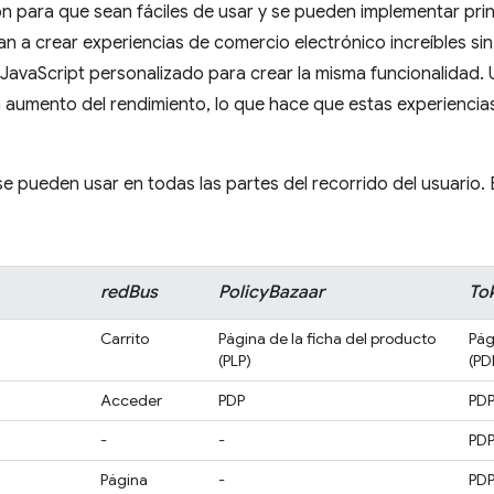
on para que sean fáciles de usar y se pueden implementar pr
n a crear experiencias de comercio electrónico increíbles sin 
a JavaScript personalizado para crear la misma funcionalidad.
 aumento del rendimiento, lo que hace que estas experiencias
se pueden usar en todas las partes del recorrido del usuario.
redBus
PolicyBazaar
To
Carrito
Página de la ficha del producto
Pág
(PLP)
(PD
Acceder
PDP
PD
-
-
PD
Página
-
PD