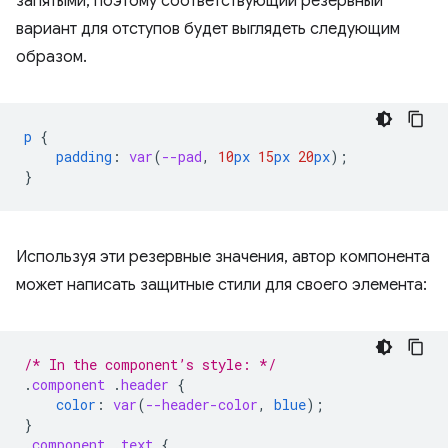
запятыми, поэтому соответствующий резервный
вариант для отступов будет выглядеть следующим
образом.
p
{
padding
:
var
(
--pad
,
10
px
15
px
20
px
);
}
Используя эти резервные значения, автор компонента
может написать защитные стили для своего элемента:
/* In the component’s style: */
.
component
.
header
{
color
:
var
(
--header-color
,
blue
);
}
.
component
.
text
{