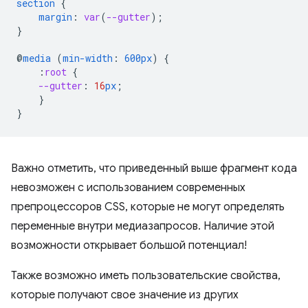
section
{
margin
:
var
(
--gutter
);
}
@
media
(
min-width
:
600px
)
{
:
root
{
--gutter
:
16
px
;
}
}
Важно отметить, что приведенный выше фрагмент кода
невозможен с использованием современных
препроцессоров CSS, которые не могут определять
переменные внутри медиазапросов. Наличие этой
возможности открывает большой потенциал!
Также возможно иметь пользовательские свойства,
которые получают свое значение из других