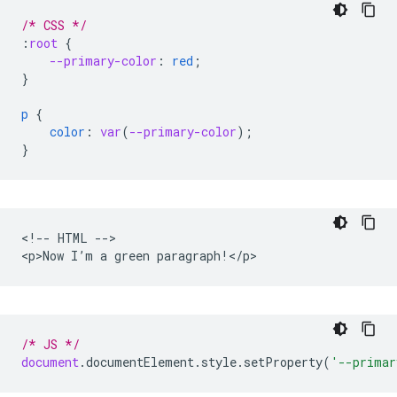
/* CSS */
:
root
{
--primary-color
:
red
;
}
p
{
color
:
var
(
--primary-color
);
}
<!-- HTML -->

/* JS */
document
.
documentElement
.
style
.
setProperty
(
'--primar