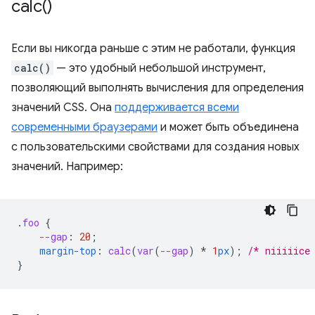
calc(
)
Если вы никогда раньше с этим не работали, функция
calc()
— это удобный небольшой инструмент,
позволяющий выполнять вычисления для определения
значений CSS. Она
поддерживается всеми
современными браузерами
и может быть объединена
с пользовательскими свойствами для создания новых
значений. Например:
.
foo
{
--gap
:
20
;
margin-top
:
calc
(
var
(
--gap
)
*
1
px
);
/* niiiiice
}