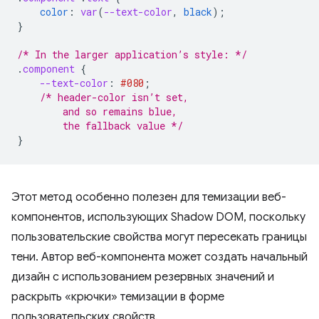
color
:
var
(
--text-color
,
black
);
}
/* In the larger application’s style: */
.
component
{
--text-color
:
#080
;
/* header-color isn’t set,
        and so remains blue,
        the fallback value */
}
Этот метод особенно полезен для темизации веб-
компонентов, использующих Shadow DOM, поскольку
пользовательские свойства могут пересекать границы
тени. Автор веб-компонента может создать начальный
дизайн с использованием резервных значений и
раскрыть «крючки» темизации в форме
пользовательских свойств.