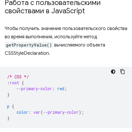
Работа с пользовательскими
свойствами в Java
Script
Чтобы получить значение пользовательского свойства
во время выполнения, используйте метод
getPropertyValue()
вычисляемого объекта
CSSStyleDeclaration.
/* CSS */
:
root
{
--primary-color
:
red
;
}
p
{
color
:
var
(
--primary-color
);
}