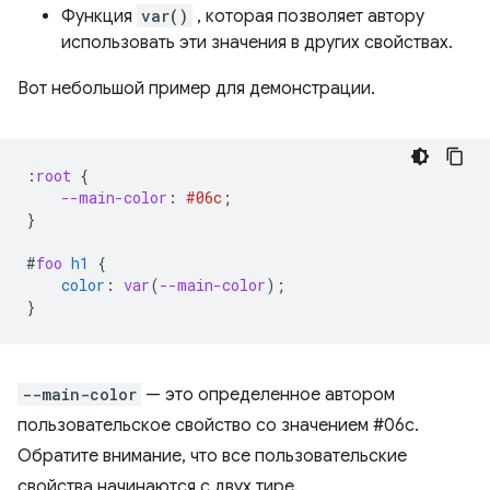
Функция
var()
, которая позволяет автору
использовать эти значения в других свойствах.
Вот небольшой пример для демонстрации.
:
root
{
--main-color
:
#06c
;
}
#
foo
h1
{
color
:
var
(
--main-color
);
}
--main-color
— это определенное автором
пользовательское свойство со значением #06c.
Обратите внимание, что все пользовательские
свойства начинаются с двух тире.