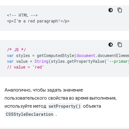
<!-- HTML -->

/* JS */
var
styles
=
getComputedStyle
(
document
.
documentEleme
var
value
=
String
(
styles
.
getPropertyValue
(
'--primar
// value = 'red'
Аналогично, чтобы задать значение
пользовательского свойства во время выполнения,
используйте метод
setProperty()
объекта
CSSStyleDeclaration
.