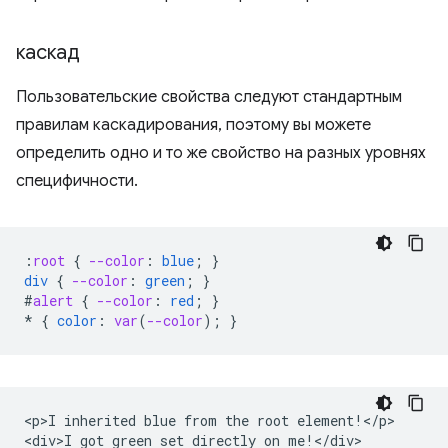
каскад
Пользовательские свойства следуют стандартным
правилам каскадирования, поэтому вы можете
определить одно и то же свойство на разных уровнях
специфичности.
:
root
{
--color
:
blue
;
}
div
{
--color
:
green
;
}
#
alert
{
--color
:
red
;
}
*
{
color
:
var
(
--color
);
}
<p>I inherited blue from the root element!</p>

<div>I got green set directly on me!</div>
