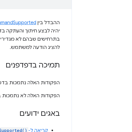
ההבדל בין
mandSupported()
יהיה לבצע חיתוך והעתקה בד
בתרחישים שבהם לא מגדירים 
להציג הודעה למשתמש.
תמיכה בדפדפנים
הפקודות האלה נתמכות בדפדפנים IE 10 ומעלה,‏ Chrome 43 ומעלה,‏ Firefox 41 ומעל
הפקודות האלה לא נתמכות ב-afari
באגים ידועים
קריאה ל-
Supported()