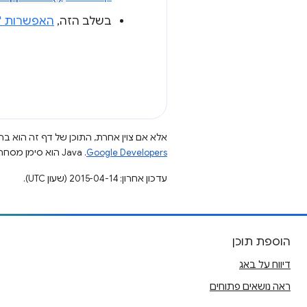
בשלב הזה,
האפשרות 'ח
אלא אם צוין אחרת, התוכן של דף זה הוא ברי
Google Developers‏
.‏ Java הוא סימן מסחרי רשום של חברת Oracle ו/או של השותפים העצמאיים שלה.
עדכון אחרון: 2015-04-14 (שעון UTC).
הוספת תוכן
דיווח על באג
ראה נושאים פתוחים