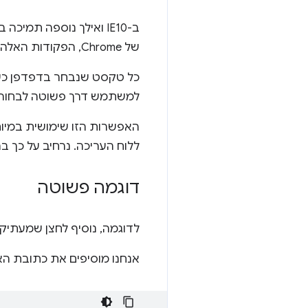
ב-IE10 ואילך נוספה תמיכה בפקודות 'חיתוך' ו 'העתקה' באמצעות השיטה
של Chrome, הפקודות האלה נתמכות גם ב-Chrome.
כל טקסט שנבחר בדפדפן כשמ
למשתמש דרך פשוטה לבחור ק
האפשרות הזו שימושית במי
ללוח העריכה. נרחיב על כך 
דוגמה פשוטה
לדוגמה, נוסיף לחצן שמעתיק
אנחנו מוסיפים את כתובת האימייל בקוד ה-HTML עם לחצן כדי להת