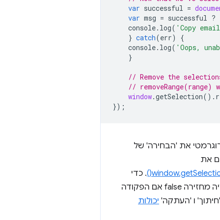
var
successful
=
docume
var
msg
=
successful
?
console
.
log
(
'Copy emai
}
catch
(
err
)
{
console
.
log
(
'Oops, unab
}
// Remove the selection
// removeRange(range) w
window
.
getSelection
().
r
});
רוגרמטי את 'הבחירה' של
ים את
window.getSelectio
. כדי
לוודא שהכול פועל כצפוי, אפשר לבדוק את התגובה של document.execCommand(); הפונקציה מחזירה false אם הפקודה
יכולות