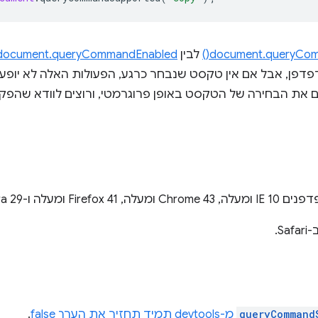
document.queryCom
לבין
document.queryCommandEnabled()
פדפן, אבל אם אין טקסט שנבחר כרגע, הפעולות האלה לא יופעל
את הבחירה של הטקסט באופן פרוגרמטי, ורוצים לוודא שהפקו
ה ו-Opera 29 ומעלה.
S.
queryCommand
מ-devtools תמיד תחזיר את הערך false
.