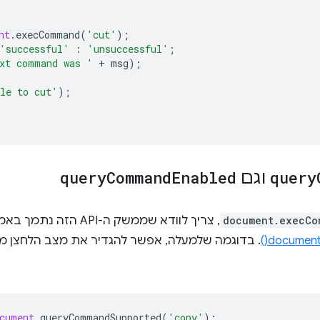
nt
.
execCommand
(
'cut'
);
'successful'
:
'unsuccessful'
;
xt command was '
+
msg
);
le to cut'
);
query
וגם
Enabled
Command
query
document.execCo
, צריך לוודא שממשק ה-API הזה נתמך באמצעות ה-method‏
document
. בדוגמה שלמעלה, אפשר להגדיר את מצב הלחצן מ
cument
.
queryCommandSupported
(
'copy'
);