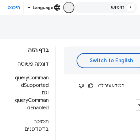
/
היכנס
בדף הזה
דוגמה פשוטה
queryComman
dSupported
המידע עזר לך?
וגם
queryComman
dEnabled
תמיכה
בדפדפנים