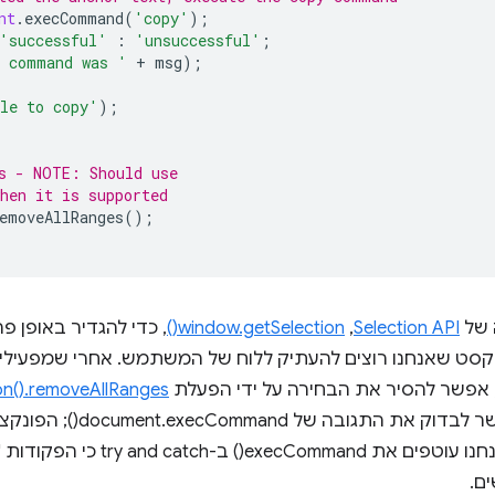
nt
.
execCommand
(
'copy'
);
'successful'
:
'unsuccessful'
;
l command was '
+
msg
);
le to copy'
);
s - NOTE: Should use
hen it is supported
emoveAllRanges
();
 של
Selection API
,‏
window.getSelection()
, כדי להגדיר באופן פ
anc, שהוא הטקסט שאנחנו רוצים להעתיק ללוח של המשתמש. אחרי שמפעיל
n().removeAllRanges()
try an כי הפקודות 'חיתוך' ו 'העתקה'
ם.