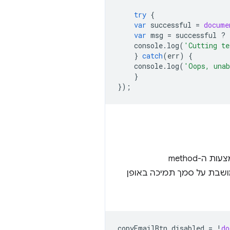
try
{
var
successful
=
docume
var
msg
=
successful
?
console
.
log
(
'Cutting te
}
catch
(
err
)
{
console
.
log
(
'Oops, unab
}
});
ושבת על סמך תמיכה באופן
copyEmailBtn
.
disabled
=
!
do