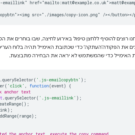
-emaillink" href="mailto:matt@example.co.uk">matt@examp
מכן, ב-JavaScript, אנחנו רוצים להוסיף ללחצן טיפול באירוע לחיצה, שבו בוחר
צים את הפקודה'העתקה' כדי שכתובת האימייל תהיה בלוח הערי
 האימייל כדי שהמשתמש לא יראה את הבחירה מתבצעת.
.
querySelector
(
'.js-emailcopybtn'
);
er
(
'click'
,
function
(
event
)
{
k anchor text
t
.
querySelector
(
'.js-emaillink'
);
eateRange
();
ink
);
ddRange
(
range
);
ted the anchor text, execute the copy command