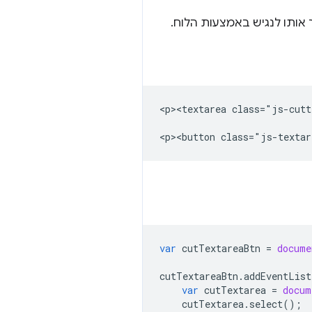
ותו לנגיש באמצעות הלוח.
<p><textarea class="js-cutt
var
cutTextareaBtn
=
docume
cutTextareaBtn
.
addEventList
var
cutTextarea
=
docum
cutTextarea
.
select
();