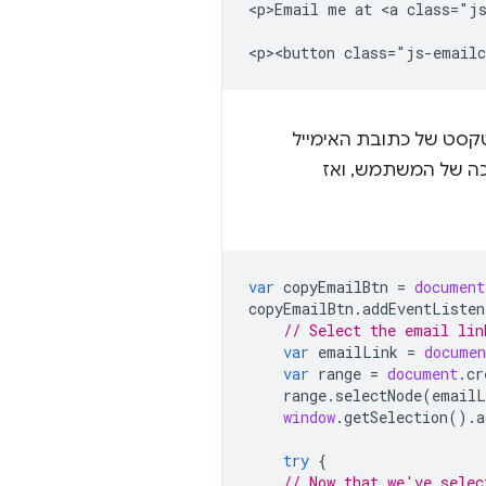
<p>Email me at <a class="js
ים את הטקסט של כתובת האימייל
כה של המשתמש, ואז
var
copyEmailBtn
=
document
copyEmailBtn
.
addEventListen
// Select the email lin
var
emailLink
=
documen
var
range
=
document
.
cr
range
.
selectNode
(
emailL
window
.
getSelection
().
a
try
{
// Now that we've selec