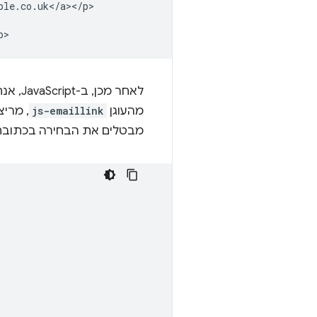
le.co.uk</a></p>

לאחר 
מהעוגן
js-emaillink
, מרי
מבטלים את הבחירה בכתובת