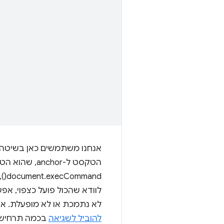
אנחנו משתמשים כאן בשיטה
הטקסט ל-hor
document.execCommand(), אפשר להסיר את הבחירה על ידי הפעלת
לא נתמכת או לא מופעלת. אנחנו עוטפים את execCommand() ב-d catch
להוביל לשגיאה
בכמה תרחישי