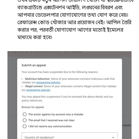
তখন একটি নতুন আপিল ডায়ালগ খোলে যা স্বয়ংক্রিয়ভাবে
ব্যাকগ্রাউন্ডে এক্সটেনশন আইডি, লঙ্ঘনের বিবরণ এবং
আপনার ডেভেলপার যোগাযোগের তথ্য যোগ করে নেয়।
রেফারেন্স কোড খোঁজার আর প্রয়োজন নেই। আপিল তৈরি
করার পর, পরবর্তী যোগাযোগ আগের মতোই ইমেলের
মাধ্যমে করা হবে।