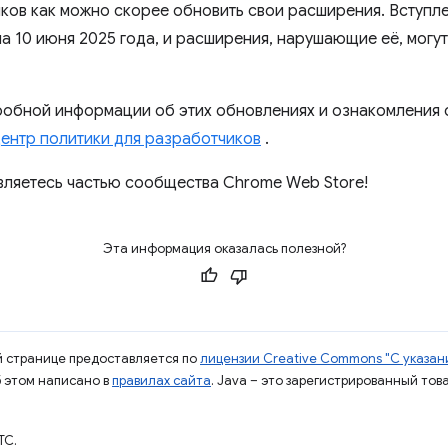
ов как можно скорее обновить свои расширения. Вступле
а 10 июня 2025 года, и расширения, нарушающие её, могу
робной информации об этих обновлениях и ознакомления
ентр политики для разработчиков
.
 являетесь частью сообщества Chrome Web Store!
Эта информация оказалась полезной?
ой странице предоставляется по
лицензии Creative Commons "С указани
б этом написано в
правилах сайта
. Java – это зарегистрированный тов
TC.