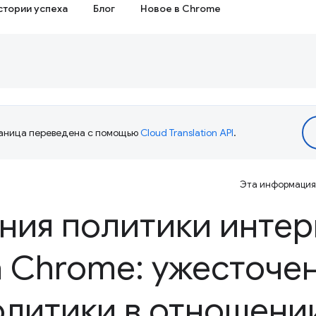
стории успеха
Блог
Новое в Chrome
аница переведена с помощью
Cloud Translation API
.
Эта информация 
ния политики интер
а Chrome: ужесточе
олитики в отношени