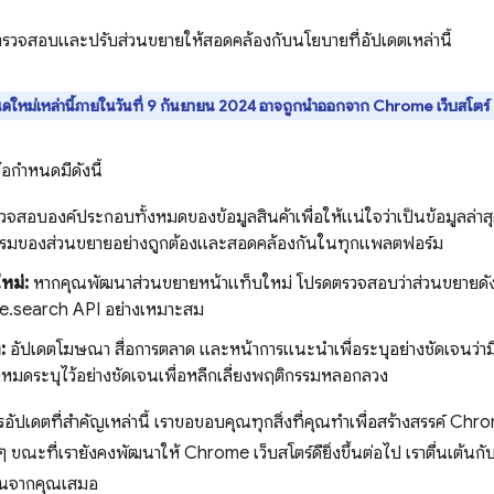
วจสอบและปรับส่วนขยายให้สอดคล้องกับนโยบายที่อัปเดตเหล่านี้
นดใหม่เหล่านี้ภายในวันที่ 9 กันยายน 2024 อาจถูกนำออกจาก Chrome เว็บสโตร์
ข้อกำหนดมีดังนี้
จสอบองค์ประกอบทั้งหมดของข้อมูลสินค้าเพื่อให้แน่ใจว่าเป็นข้อมูลล่าส
กรรมของส่วนขยายอย่างถูกต้องและสอดคล้องกันในทุกแพลตฟอร์ม
หม่:
หากคุณพัฒนาส่วนขยายหน้าแท็บใหม่ โปรดตรวจสอบว่าส่วนขยายดังก
e.search API อย่างเหมาะสม
:
อัปเดตโฆษณา สื่อการตลาด และหน้าการแนะนำเพื่อระบุอย่างชัดเจนว่ามี
ั้งหมดระบุไว้อย่างชัดเจนเพื่อหลีกเลี่ยงพฤติกรรมหลอกลวง
ปเดตที่สำคัญเหล่านี้ เราขอขอบคุณทุกสิ่งที่คุณทำเพื่อสร้างสรรค์ Chro
ขณะที่เรายังคงพัฒนาให้ Chrome เว็บสโตร์ดียิ่งขึ้นต่อไป เราตื่นเต้นกับ
เห็นจากคุณเสมอ