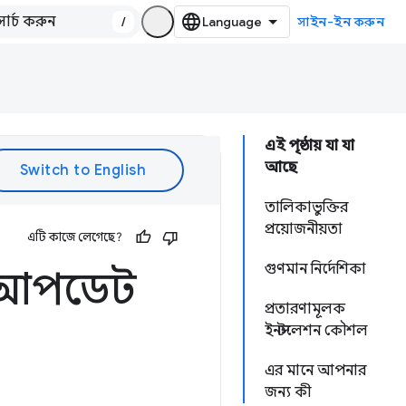
/
সাইন-ইন করুন
এই পৃষ্ঠায় যা যা
আছে
তালিকাভুক্তির
প্রয়োজনীয়তা
এটি কাজে লেগেছে?
গুণমান নির্দেশিকা
তি আপডেট
প্রতারণামূলক
ইনস্টলেশন কৌশল
এর মানে আপনার
জন্য কী