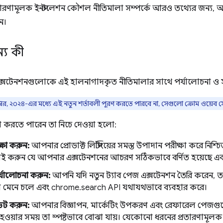
রতারণামূলক ইনস্টলেশন কৌশল নীতিমালা সম্পর্কে আরও তথ্যের জন্য, 
ন।
্য কী
টেনশনগুলোকে এই হালনাগাদকৃত নীতিমালার সাথে পর্যালোচনা ও সামঞ্
্বর, ২০২৪-এর মধ্যে এই নতুন শর্তাবলী পূরণ করতে পারবে না, সেগুলো ক্রোম ওয়েব স
া করতে পারেন তা নিচে দেওয়া হলো:
্ষা করুন:
আপনার প্রোডাক্ট লিস্টিংয়ের সমস্ত উপাদান পরীক্ষা করে নিশ
চাই করুন যে আপনার এক্সটেনশনের আচরণ সঠিকভাবে বর্ণিত হয়েছে এবং সমস্
র্যালোচনা করুন:
আপনি যদি নতুন ট্যাব পেজ এক্সটেনশন তৈরি করেন, তব
কা মেনে চলে এবং chrome.search API যথাযথভাবে ব্যবহার করে।
ডেট করুন:
আপনার বিজ্ঞাপন, মার্কেটিং উপকরণ এবং রেফারেল পেজগ
হওয়ার সময় তা স্পষ্টভাবে বোঝা যায়। যেকোনো ধরনের প্রতারণামূলক 